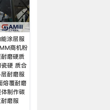
功能涂层服
SMM商机粉
覆耐磨硬质
陶瓷硬 质合
多层耐磨服
面熔覆耐磨
,整体制作碳
重耐磨服
…