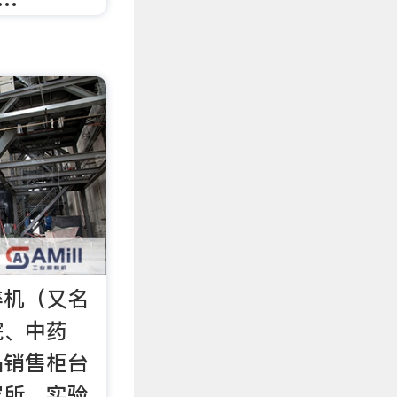
碎机（又名
院、中药
品销售柜台
究所、实验