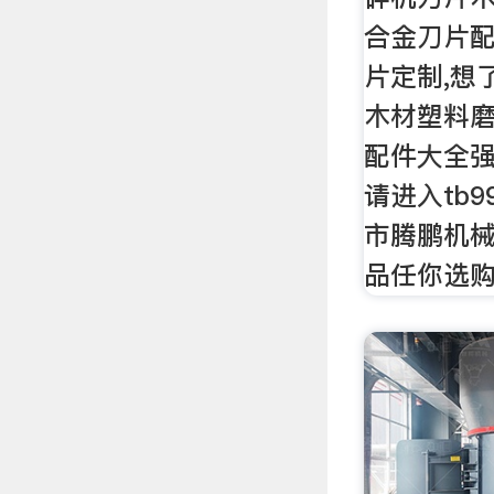
合金刀片
片定制,想
木材塑料
配件大全
请进入tb9
市腾鹏机
品任你选