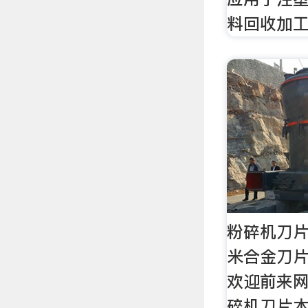
料回收加
粉碎机刀
米合金刀
欢迎前来
碎机刀片