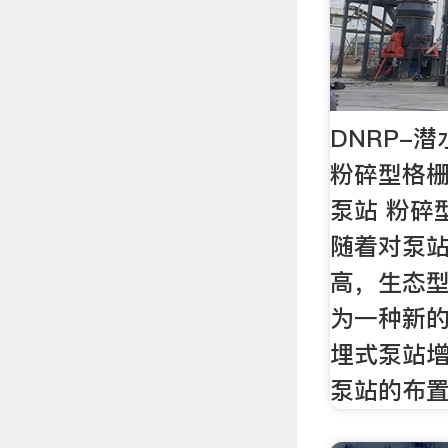
DNRP-
粉碎型格栅
泵站 粉碎
随着对泵
高，生态
为一种新
埋式泵站
泵站的布