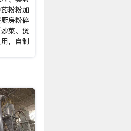
中药粉粉加
庭厨房粉碎
（炒菜、煲
之用，自制