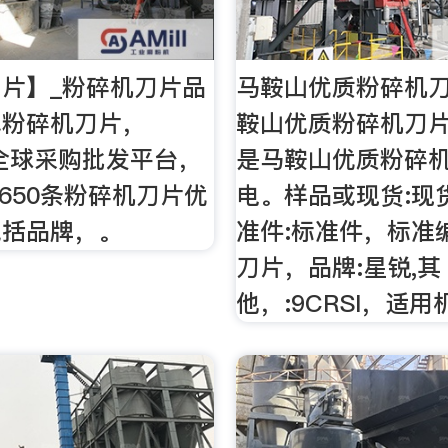
片】_粉碎机刀片品
马鞍山优质粉碎机
找粉碎机刀片，
鞍山优质粉碎机刀
，全球采购批发平台，
是马鞍山优质粉碎
,650条粉碎机刀片优
电。样品或现货:现
包括品牌，。
准件:标准件，标准
刀片，品牌:星锐,其
他，:9CRSI，适用