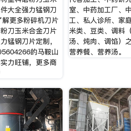
配件大全强力锰钢刀
室、中药加工厂、
了解更多粉碎机刀片
工、私人诊所、家
磨粉刀玉米合金刀片
米类、豆类、调料
强力锰钢刀片定制，
汤、炖肉、调馅）
95604266的马鞍山
营养餐、营养汤。
械实力旺铺，更多商
购