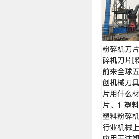
粉碎机刀
碎机刀片[
前来全球五
创机械刀具
片用什么
片。1 塑
塑料粉碎
行业机械
应用于注