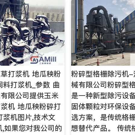
草打浆机 地瓜秧粉
粉碎型格栅除污机-
饲料打浆机_参数 曲
械有限公司粉碎型
械有限公司提供玉米
是一种新型除污设
浆机 地瓜秧粉碎打
固体颗粒对环保设
打浆机图片,技术文
选方案，是传统格
讯,如果您对我公司的
想替代产品。 传统