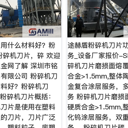
片用什么材料好？粉
途赫盾粉碎机刀片
粉碎机刀片，碎 欢迎
务_设备厂家报价-
金网了解 深圳市铭
碎机刀片磨损面熔
有限公司 粉碎机刀
合金>1.5mm,整体
材料好？粉碎机刀
金复合涂层服务，
料粉碎机刀片概括：
务 粉碎机刀片磨损
机刀片是使用在塑料
硬质合金>1.5mm
上的刀片，刀片广泛
化钨涂层服务，双
塑，塑料粒子，废塑
务。 粉碎机刀片碳 