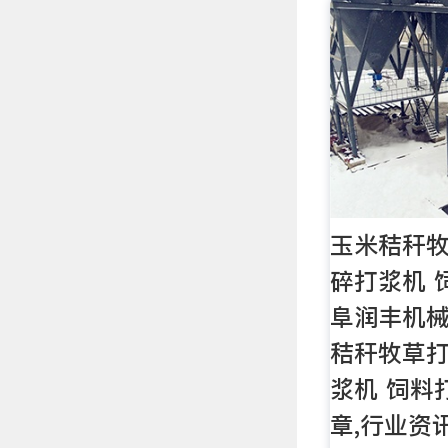
玉米秸秆牧
碎打浆机 
阜润丰机
秸秆牧草打
浆机 饲料
章,行业资