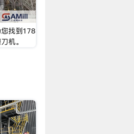
您找到178
磨刀机。