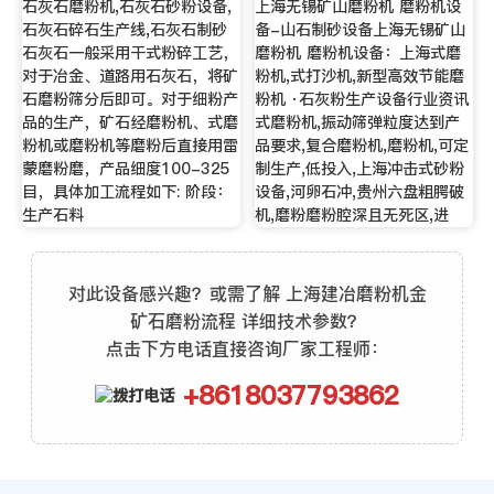
石灰石磨粉机,石灰石砂粉设备,
上海无锡矿山磨粉机 磨粉机设
石灰石碎石生产线,石灰石制砂
备-山石制砂设备上海无锡矿山
石灰石一般采用干式粉碎工艺，
磨粉机 磨粉机设备：上海式磨
对于冶金、道路用石灰石，将矿
粉机,式打沙机,新型高效节能磨
石磨粉筛分后即可。对于细粉产
粉机 ·石灰粉生产设备行业资讯
品的生产，矿石经磨粉机、式磨
式磨粉机,振动筛弹粒度达到产
粉机或磨粉机等磨粉后直接用雷
品要求,复合磨粉机,磨粉机,可定
蒙磨粉磨，产品细度100-325
制生产,低投入,上海冲击式砂粉
目，具体加工流程如下: 阶段：
设备,河卵石冲,贵州六盘粗腭破
生产石料
机,磨粉磨粉腔深且无死区,进
对此设备感兴趣？或需了解 上海建冶磨粉机金
矿石磨粉流程 详细技术参数？
点击下方电话直接咨询厂家工程师：
+8618037793862