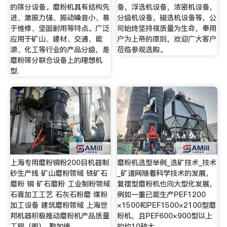
的筛分设备。磨粉机具有结构先
备，浮选机设备，浓密机设备，
进、激振力强、振动噪音小、易
分级机设备，磁选机设备等，公
于维修、坚固耐用等特点。广泛
司始终坚持视质量为生命，奉用
应用于矿山、建材、交通、能
户为上帝的原则，欢迎广大客户
源、化工等行业的产品分级，是
莅临参观选购。
磨粉筛分联合设备上的理想机
型.
上海专用磨粉铜粉200目机器制
磨粉机选型举例_选矿技术_技术
砂生产线 矿山磨粉领域 铁矿石
_矿道网随着科学技术的发展，
磨粉 铜 矿石磨粉 工业制粉领域
复摆型磨粉机也向大型化发展，
石膏加工工艺 石灰石粉磨 煤粉
例如一重已能生产PEF1200
加工设备 建筑磨粉领域 上海世
×1500和PEF1500×2100型磨
邦机器积极推动磨粉机产品质量
粉机，且PEF600×900型以上
工程（图）_勤加缘
的约10种大。