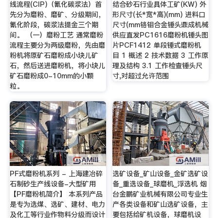
线流程(CIP)（氰化碳浆法）首
结合砂石行业具体工矿(KW) 外
先分为磨粉、磨矿、分级期间，
形尺寸(长*宽*高)(mm) 进料口
氰化阶段，碳浆法提金三个期
尺寸(mm铬钼合金锤头鼎成机械
间。 （一）磨粉工艺 通常磨粉
供应直发PC1616磨粉机锤头图
流程主要分为两级磨粉，先由磨
片PCF1412 单段锤式磨粉机
粉机将原矿石磨粉成小块儿矿
目 1 概述 2 技术数据 3 工作原
石，然后送进磨粉机，将小块儿
理及结构 3.1 工作检查锤头尺
矿石磨粉成0-10mm的小颗
寸,对超过允许范围
粒。
PF式磨粉机系列 - 上海建冶碎
选矿设备_矿山设备_金矿选矿设
石制砂生产线设备-大型矿用
备_重选设备_球磨机_浮选机 烟
【PF磨粉机简介】 本系列产品
台金鹏矿业机械有限公司专业生
是专为选煤、选矿、建材、电力
产各类设备和矿山选矿设备，主
及化工等行业作物料分级而设计
要包括给矿机设备，球磨机设