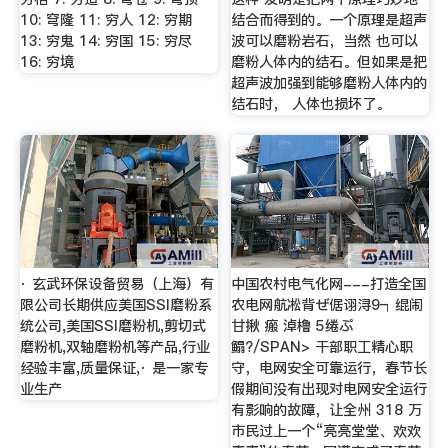
10: 穹隆 11: 穷人 12: 穷期
结合而得到的。一个原理是超声
13: 穷鬼 14: 穷国 15: 穷尽
波可以磨粉岩石，当然 也可以
16: 穷境
磨粉人体内的结石。但如果是把
超声波加强到能够磨粉人体内的
结石时， 人体也损坏了。
· 玄武环保设备贸易（上海）有
中国农村电气化网---打造全国
限公司长期供应美国SSI磨粉系
农电网航凇背ぜ倨诩浔9┑绲闹
统公司,美国SSI磨粉机,剪切式
甘揪 瘢 淖橹 5绻ぷ
磨粉机,双轴磨粉机等产品,行业
鳎?/SPAN> 干部职工精心职
经验丰富,质量保证,· 是一家专
守，电网安全可靠运行，春节长
业生产
假期间没有出现对电网安全运行
有影响的故障，让全州 318 万
市民过上一个“亮亮堂堂、欢欢