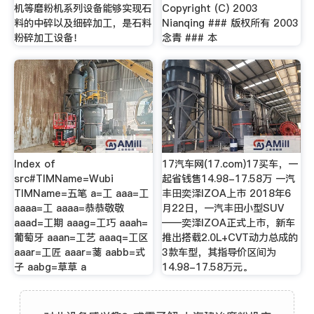
机等磨粉机系列设备能够实现石
Copyright (C) 2003
料的中碎以及细碎加工，是石料
Nianqing ### 版权所有 2003
粉碎加工设备！
念青 ### 本
Index of
17汽车网(17.com)17买车，一
src#TIMName=Wubi
起省钱售14.98-17.58万 一汽
TIMName=五笔 a=工 aaa=工
丰田奕泽IZOA上市 2018年6
aaaa=工 aaaa=恭恭敬敬
月22日，一汽丰田小型SUV
aaad=工期 aaag=工巧 aaah=
——奕泽IZOA正式上市，新车
葡萄牙 aaan=工艺 aaaq=工区
推出搭载2.0L+CVT动力总成的
aaar=工匠 aaar=菚 aabb=式
3款车型，其指导价区间为
子 aabg=草草 a
14.98-17.58万元。