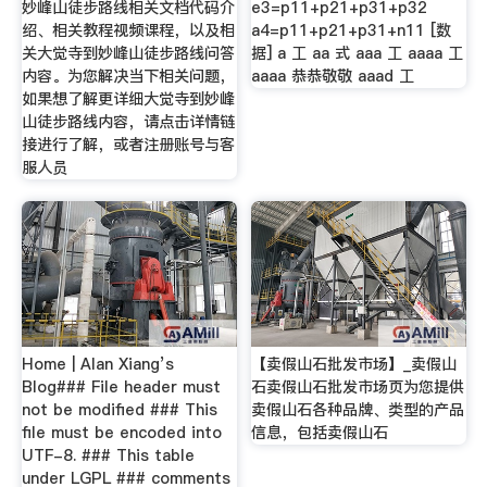
妙峰山徒步路线相关文档代码介
e3=p11+p21+p31+p32
绍、相关教程视频课程，以及相
a4=p11+p21+p31+n11 [数
关大觉寺到妙峰山徒步路线问答
据] a 工 aa 式 aaa 工 aaaa 工
内容。为您解决当下相关问题，
aaaa 恭恭敬敬 aaad 工
如果想了解更详细大觉寺到妙峰
山徒步路线内容，请点击详情链
接进行了解，或者注册账号与客
服人员
Home | Alan Xiang’s
【卖假山石批发市场】_卖假山
Blog### File header must
石卖假山石批发市场页为您提供
not be modified ### This
卖假山石各种品牌、类型的产品
file must be encoded into
信息，包括卖假山石
UTF-8. ### This table
under LGPL ### comments