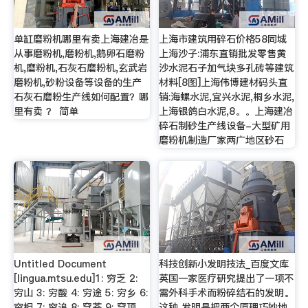
单缸磨粉机哪里有卖上海建冶是
上海市建筑用碎石价格58同城
从事磨粉机,磨粉机,鹅卵石磨粉
上海沙子:浦东直销批发零售黄
机,磨粉机,石灰石磨粉机,玄武岩
沙水泥石子加气块多孔砖等建筑
磨粉机,砂粉设备等设备的生产
材料[8图]上海伟博建材码头直
石灰石磨粉生产线如何配置？哪
销:海螺水泥,宜兴水泥,桐乡水泥,
里有卖 ？ 简单
上海银鸽白水泥,8。。上海建冶
碎石制砂生产线设备-大型矿用
磨粉机制造厂家两广地区砂石
Untitled Document
科技创新小发明技法_百度文库
[lingua.mtsu.edu]1: 穷乏 2:
英国一家医疗研究提出了一项不
穷山 3: 穷酸 4: 穷途 5: 穷乡 6:
需外科手术而粉碎结石的发明。
穷相 7: 穷追 8: 穹苍 9: 穹顶
这种 发明是把两个原理巧妙地