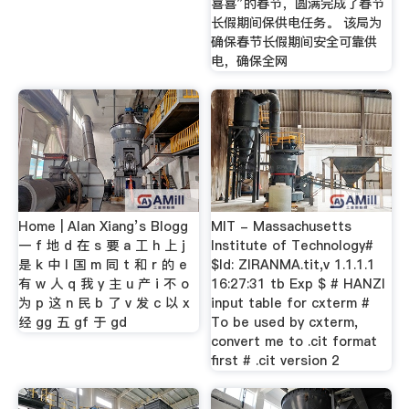
喜喜”的春节，圆满完成了春节
长假期间保供电任务。 该局为
确保春节长假期间安全可靠供
电，确保全网
Home | Alan Xiang’s Blogg
MIT - Massachusetts
一 f 地 d 在 s 要 a 工 h 上 j
Institute of Technology#
是 k 中 l 国 m 同 t 和 r 的 e
$Id: ZIRANMA.tit,v 1.1.1.1
有 w 人 q 我 y 主 u 产 i 不 o
16:27:31 tb Exp $ # HANZI
为 p 这 n 民 b 了 v 发 c 以 x
input table for cxterm #
经 gg 五 gf 于 gd
To be used by cxterm,
convert me to .cit format
first # .cit version 2