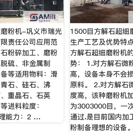
磨粉机-巩义市瑞光
1500目方解石超
有限责任公司应用范
生产工艺及优势特点
矿石粉碎加工、磨粉
方解石超细磨粉机
厂脱硫、非金属制
势： 1.对方解石微
制备等适用物料：滑
高，设备本身不会
、青石、硅石、沸
原料。 2.对方解石
石、重晶石、石英
度高，该种磨粉机
石等进料粒度：
为3003000目，
处理能力：2 …
通过.是目前国内加
粉制备理想的设备