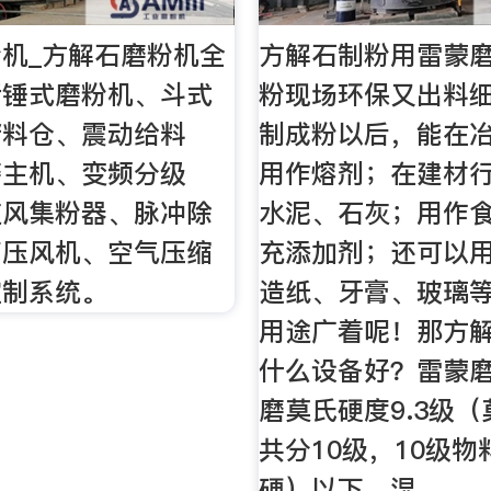
机_方解石磨粉机全
方解石制粉用雷蒙
括锤式磨粉机、斗式
粉现场环保又出料细
储料仓、震动给料
制成粉以后，能在
磨主机、变频分级
用作熔剂；在建材
旋风集粉器、脉冲除
水泥、石灰；用作
高压风机、空气压缩
充添加剂；还可以
控制系统。
造纸、牙膏、玻璃
用途广着呢！那方
什么设备好？雷蒙
磨莫氏硬度9.3级
共分10级，10级
硬）以下、湿 …