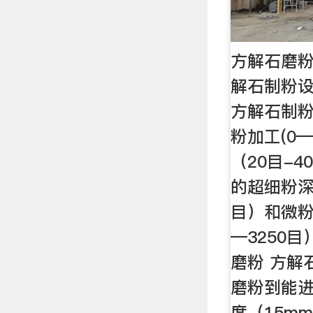
方解石磨粉
解石制粉设
方解石制
粉加工(0
（20目-
的超细粉深加
目）和微粉
―3250
磨粉 方解
磨粉到能
度（15mm