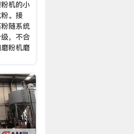
磨粉机的小
成粉。接
石粉随系统
分级，不合
回磨粉机磨