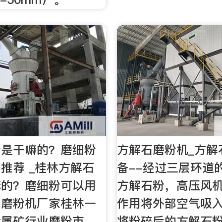
粉是干嘛的？磨细粉
方解石磨粉机_方解
推荐 _桂林方解石
备--经过三层环道
嘛的？磨细粉可以用
方解石粉，高压风
？磨粉机厂家桂林一
作用将外部空气吸
金属矿行业磨粉市
将粉碎后的方解石