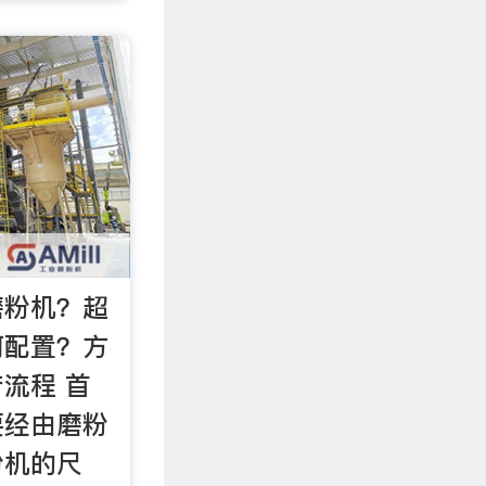
磨粉机？超
何配置？方
流程 首
要经由磨粉
粉机的尺