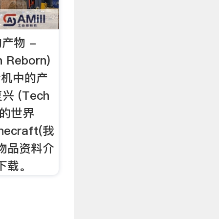
产物 -
 Reborn)
粉机中的产
 (Tech
我的世界
craft(我
)物品资料介
下载。