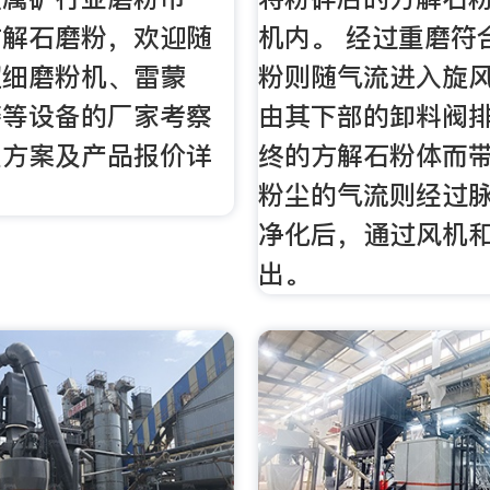
方解石磨粉，欢迎随
机内。 经过重磨符
超细磨粉机、雷蒙
粉则随气流进入旋
磨等设备的厂家考察
由其下部的卸料阀
型方案及产品报价详
终的方解石粉体而
粉尘的气流则经过
净化后，通过风机
出。