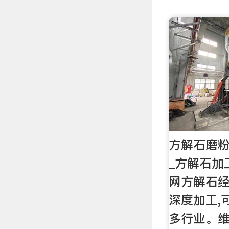
方解石磨粉
_方解石加
网方解石
深度加工,
多行业。