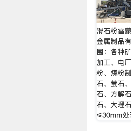
滑石粉雷蒙
金属制品
围：各种
加工、电
粉、煤粉
石、萤石
石、方解
石、大理
≤30mm