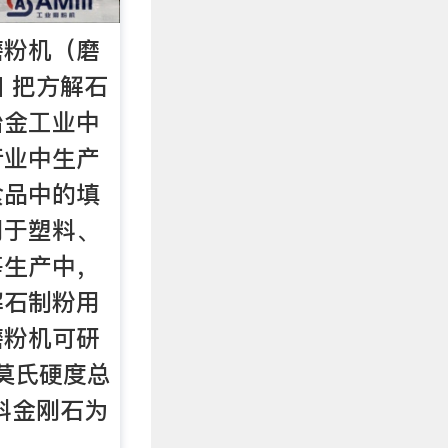
磨粉机（磨
 把方解石
冶金工业中
行业中生产
食品中的填
用于塑料、
等生产中，
解石制粉用
磨粉机可研
（莫氏硬度总
物料金刚石为