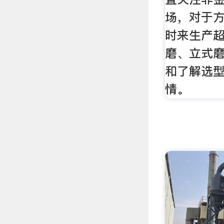
场，对于
时来生产
磨、立式
和了解选
情。