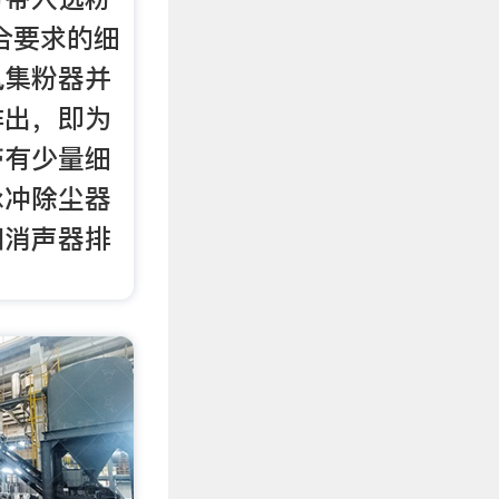
合要求的细
风集粉器并
排出，即为
带有少量细
脉冲除尘器
和消声器排