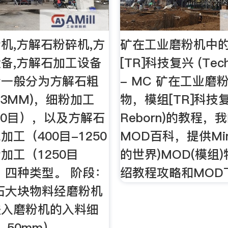
机,方解石粉碎机,方
矿在工业磨粉机中的
备,方解石加工设备
[TR]科技复兴 (Tech
粉一般分为方解石粗
- MC 矿在工业磨
―3MM)，细粉加工
物，模组[TR]科技复兴
400目），以及方解石
Reborn)的教程，
工（400目-1250
MOD百科，提供Mine
加工（1250目
的世界)MOD(模组
目）四种类型。 阶段：
绍教程攻略和MOD
石大块物料经磨粉机
进入磨粉机的入料细
-50mm）。