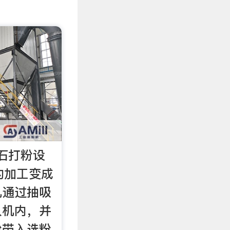
石打粉设
的加工变成
机通过抽吸
入机内，并
粉带入选粉