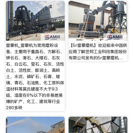
雷蒙机_雷蒙机为常用磨粉设
【5r雷蒙磨机】欢迎前来中国供
备，主要用于重晶石、方解石、
应商了解世邦工业科技集团股份
钾长石、滑石、大理石、石灰
有限公司发布的5r雷蒙磨机…
石、白云石、莹石、石灰、活性
白土、活性炭、膨润土、高岭
土、水泥、磷矿石、石膏、玻
璃、青石，石油焦，化工原料保
温材料等莫氏硬度不大于9.3
级，湿度在6%以下的非易燃易
爆的矿产、化工、建筑等行业
280多种