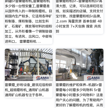
新疆5r雷蒙磨粉机,雷蒙磨粉机
雷蒙磨粉机5r-雷蒙磨粉机5r高
多少钱一台恒安重工,雷蒙磨是
清大图，记录，可以选择旺旺在
从国外传入的一种制粉磨机，目
线，如实描述的店铺，支持支付
前国内生产较多，它适用各种矿
宝付款。找雷蒙磨粉机5r品牌，
粉制备、煤粉制备，比如生料
上.com 海量货源 首单包邮 48
矿、石膏矿、煤炭等材料的细粉
小时发货 7+天包换 搜索 共找
加工。从外形看像一个钢制容器
到
竖立，有进风、出风口，中部有
进料口。 雷蒙磨粉机 …
雷蒙磨_砂粉设备_建筑垃圾粉碎
雷蒙磨的维护和保养-机器5r雷
机_超细磨粉机_通用矿山机器
蒙磨每小时磨多少吨物料 5r雷
通用矿山机器专注于各种。
蒙磨每小时磨多少吨物料？这是
用户关心的问题，为了帮助用户
更好的了解磨粉机的性能，从而