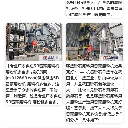
选购到处理量大、产量高的磨粉
机设备，机器专门对5r雷蒙磨每
小时磨料量进行简要阐述。
【专业厂家供应5R雷蒙磨粉机
哪些砂石原料用雷蒙磨粉机效果
磨粉机多台多 搜好货网
更好？ -- 机器砂石早些年在我
(m.912688.com)供应供应5R
国北方一些工业、矿山中较为常
雷蒙磨粉机 磨粉机多台多。这
用，并且我国砂石储存量较
里云集了众多的供应商，采购
大，；比较常见砂石有河卵石、
商，制造商。这是专业厂家供应
鹅卵石等，但是哪些砂石原料用
5R雷蒙磨粉机 磨粉机多台多。
来磨粉生产选用雷蒙磨粉机更好
呢？基于此，接下来本文将关于
雷蒙磨粉机更多设备知识进行详
细分析，具体如下;