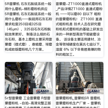
5R雷蒙机 石灰石脱硫系统一般
雷蒙磨-ZT1000直通式磨粉机
用什么磨机-梯形磨粉机供应
_产品详情ZT1000 直通式磨粉
5R雷蒙机 石灰石脱硫系统一般
机 ——可以磨80 目以下 粗粉
用什么磨机——脱硫用石灰石粉
的雷蒙磨粉机！ ZT1000 直通
要求粒度250目或325目
式粗粉机是 技术人员在研究磨
（45μm），325目石灰石粉脱
粉机和式磨粉机的基础上研发出
硫效果更好。 制备这么细的石
来的一种新型高效节能破磨设
灰石粉，基本上磨机主要采用雷
备。 该设备主要适用建材、冶
蒙磨（摆式磨）、悬辊磨、球磨
金等领域硬度在莫氏七级以下，
机或欧版磨粉机几个方案。
湿度 6% 以下非易燃易爆的物
料的粗加工。
5r型雷蒙磨 工业雷蒙磨 R型雷
雷蒙磨粉机_雷蒙机5R 雷磨机
蒙磨粉机 -自拍-高清完整正版
雷蒙磨粉机生产厂家 - 雷蒙机