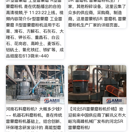
5r型雷蒙磨 工业雷蒙磨 R型雷
5R 雷磨机 雷蒙磨粉机生产厂
蒙磨粉机 是在优酷播出的自拍
家，其他粉碎设备，这里云集了
高清视频,于 11:23:22上线。视
众多的供应商，采购商，制造
频内容简介:5r型雷蒙磨 工业雷
商。这是雷蒙机5R 雷磨机 雷蒙
蒙磨 R型雷蒙磨粉机适用于石
磨粉机生产厂家的详细页面。
膏、滑石、方解石、石灰石、大
理石、钾长石、重晶石、白云
石、花岗岩、高岭土、麦饭石、
铝矾土、氧化铁红、铁矿等，成
品细度在613微米~440
河南石料磨粉机？大概多少钱？
【河北5R雷蒙磨粉机价格】欢
-- 机器石料磨粉机，是在传统
迎前来中国供应商了解巩义市大
雷蒙磨粉机基础上，结合创新、
峪沟高峰机械厂发布的河北5R
环保理念研发设计的 高能型磨
雷蒙磨粉机!