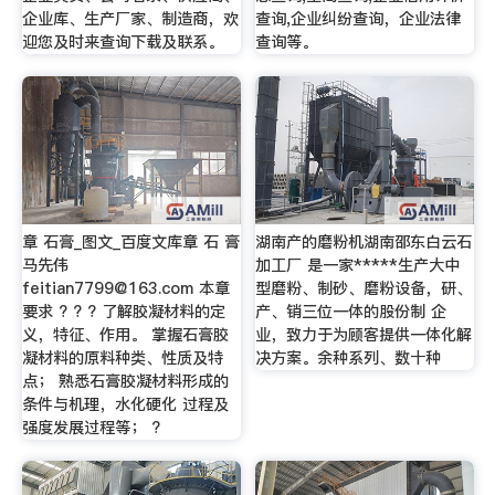
企业库、生产厂家、制造商，欢
查询,企业纠纷查询，企业法律
迎您及时来查询下载及联系。
查询等。
章 石膏_图文_百度文库章 石 膏
湖南产的磨粉机湖南邵东白云石
马先伟
加工厂 是一家*****生产大中
feitian7799@163.com
本章
型磨粉、制砂、磨粉设备，研、
要求 ? ? ? 了解胶凝材料的定
产、销三位一体的股份制 企
义，特征、作用。 掌握石膏胶
业，致力于为顾客提供一体化解
凝材料的原料种类、性质及特
决方案。余种系列、数十种
点； 熟悉石膏胶凝材料形成的
条件与机理，水化硬化 过程及
强度发展过程等； ?