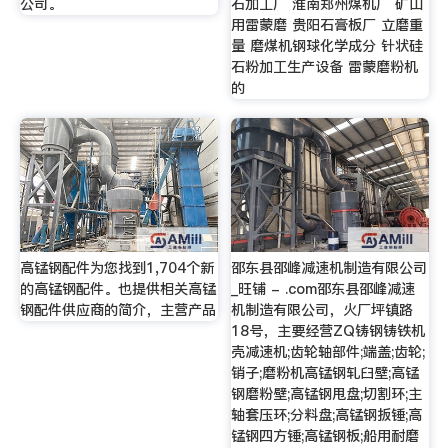
公司。
石加工厂 淮南郑州煤机厂 矿山
用雷蒙磨 贵阳石膏板厂 立磨重
量 磨煤机钢球化学成分 针状硅
石粉加工生产设备 雷蒙磨粉机
的
高锰钢配件为您找到1,704个新
邵东县邵峰减速机制造有限公司
的高锰钢配件。也提供相关高锰
_旺铺 - .com邵东县邵峰减速
钢配件供应商的简介，主营产品
机制造有限公司，火厂坪镇路
18号，主要经营ZQ铸钢铸铁机
壳减速机;齿轮轴部件;端盖;齿轮;
销子;磨粉机高锰钢轧臼壁;高锰
钢磨粉壁;高锰钢甩盘;切割环;主
轴套压环;分料盘;高锰钢扳锤;高
锰钢四方锤;高锰钢板;船用耐磨