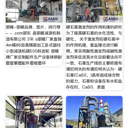
邵峰-邵峰品牌、图片、排行榜
硬石膏激发剂的作用机理的研究
- - .com邵东 县邵峰减速机制
为了提高硬石膏的水化活性，与
造有限公司 3年 s邵峰厂家直销
硬化。 关于激发剂在硬石膏中
4m模86齿高精密加工卧式圆柱
的作用机理，复盐理论进行解
小型减速机箱500斜齿轮 邵峰
释。常采用酸性激发剂或碱性激
牌厂家定制配件生产设备铸钢耐
发剂来促进其水化目前看法尚不
磨雷蒙磨配件磨辊磨环
一致，石膏生产线但主要依据布
德尼柯夫的布德尼柯夫认为：硬
石膏(CaS0，)具有组成络合物
的能力，石膏粉设备在有水和盐
存在时，CaS0．表面