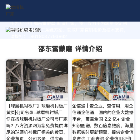
作为专业的 邵东雷蒙磨 制造厂家，我们致力于为您量身定制
高价值的粉体加工系统方案。获取厂家直销报价及技术支持，
请拨打：+8618037793862
邵东雷蒙磨 详情介绍
【球磨机衬板厂】球磨机衬板厂
企信通 | 查企业，查信用，用企
黄页|公司名录-球磨机衬板厂
信通企信通，国内的企业大数据
你在找球磨机衬板厂公司与厂家
平台，覆盖全国 2.2 亿+ 企业
吗？八方资源网为您免费提供详
知识图谱，数百信息维度，海量
尽的球磨机衬板厂相关的黄页、
数据实时更新预警，提供企业信
企业黄页、公司名录、供应商、
息查询,工商查询,企业信用评价