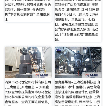
分级机,灰钙机,铝灰分离机 骨头
泽镇举行“话乡情谋发展”主题
磨粉机-郑州鑫源-骨头磨粉
恳谈会_湖南频道_红网 红网邵
机“本信息长期有效” 兰州膨润
东站4月5日讯（通讯员 江梅）
土
浓情四月，草长莺飞。4月2
日，邵东县流泽镇党委政府结
合“加快邵阳发展大家谈”活动
召开“话乡情谋发展”主题恳谈
会。
湘潭市双马世纪新材料有限公司
雷魔磨煤机-上海粉磨科技唐山
_工商信息_风险信息 - 天眼查
雷蒙磨厂家地 雷磨机 买雷蒙磨
天眼查为您提供湘潭市双马世纪
应该注意的问题是什么 雷蒙粉
新材料有限公司的相关企业信息
磨设备 雷蒙磨粉碎优缺点 上海
查询服务：查询工商注册信息，
高达雷蒙磨粉机 湖南邵东 白云