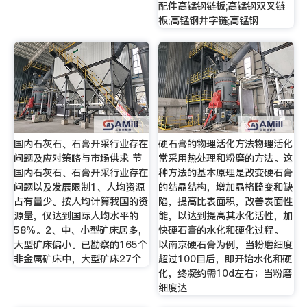
配件高锰钢链板;高锰钢双叉链
板;高锰钢井字链;高锰钢
国内石灰石、石膏开采行业存在
硬石膏的物理活化方法物理活化
问题及应对策略与市场供求 节
常采用热处理和粉磨的方法。这
国内石灰石、石膏开采行业存在
种方法的基本原理是改变硬石膏
问题以及发展限制1、人均资源
的结晶结构，增加晶格畸变和缺
占有量少。按人均计算我国的资
陷，提高比表面积，改善表面性
源量，仅达到国际人均水平的
能，以达到提高其水化活性，加
58%。2、中、小型矿床居多，
快硬石膏的水化和硬化过程。
大型矿床偏小。已勘察的165个
以南京硬石膏为例，当粉磨细度
非金属矿床中，大型矿床27个
超过100目后，即开始水化和硬
化，终凝约需10d左右；当粉磨
细度达