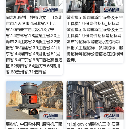
同志机修钳工技师论文Ⅰ目录北
敬业集团采购部除尘设备及五金
京市.1天津市.4河北省.7山西
工具类1月份询价招标_招标网
省.10内蒙古自治区.13辽宁
敬业集团采购部除尘设备及五金
省.14吉林省.18黑龙江省.20上
工具类1月份询价招标是招标网
海市.24江苏省.28浙江省.32安
发布的招标采购信息,该招标项
徽省.35福建省.39江西省.41山
目相关工程招标、货物招标、服
东省.44河南省.48湖北省.51湖
务招标等招标公告信息在招标网
南省.54广东省.58广西壮族自治
查询。
区.62海南省.64重庆市.65四川
省.68贵州省.71云南省
磨粉机_中国粉体网_磨粉机厂商
rsj.qj.gov.cn磨粉机工 矿石磨