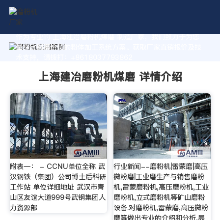
作为专业的 上海建冶磨粉机煤磨 制造厂家，我们致力于为您
量身定制高价值的粉体加工系统方案。获取厂家直销报价及技
术支持，请拨打：+8618037793862
上海建冶磨粉机煤磨 详情介绍
附表一： - CCNU单位全称 武
行业新闻--磨粉机|雷蒙磨|高压
汉钢铁（集团）公司博士后科研
微粉磨|工业磨生产与销售磨粉
工作站 单位详细地址 武汉市青
机,雷蒙磨粉机,高压磨粉机,工业
山区友谊大道999号武钢集团人
磨粉机,立式磨粉机等矿山磨粉
力资源部
设备.对磨粉机,雷蒙磨,高压微粉
磨等做出专业的介绍和分析,展