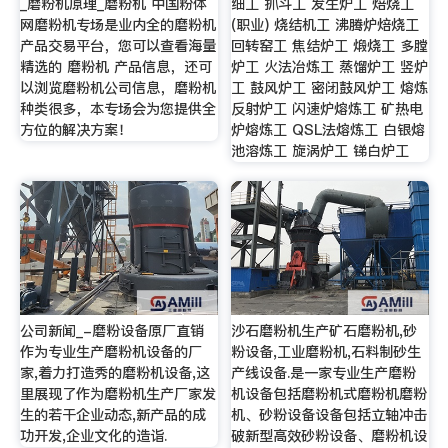
_磨粉机原理_磨粉机 中国粉体
细工 抓斗工 发生炉工 焙烧工
网磨粉机专场是业内全的磨粉机
(职业) 烧结机工 沸腾炉焙烧工
产品交易平台，您可以查看海量
回转窑工 焦结炉工 煅烧工 多膛
精选的 磨粉机 产品信息，还可
炉工 火法冶炼工 蒸馏炉工 竖炉
以浏览磨粉机公司信息，磨粉机
工 鼓风炉工 密闭鼓风炉工 熔炼
种类很多，本专场会为您提供全
反射炉工 闪速炉熔炼工 矿热电
方位的解决方案！
炉熔炼工 QSL法熔炼工 白银熔
池溶炼工 旋涡炉工 锑白炉工
公司新闻_-磨粉设备原厂直销
沙石磨粉机生产矿石磨粉机,砂
作为专业生产磨粉机设备的厂
粉设备,工业磨粉机,石料制砂生
家,着力打造秀的磨粉机设备,这
产线设备.是一家专业生产磨粉
里展现了作为磨粉机生产厂家发
机设备包括磨粉机式磨粉机磨粉
生的若干企业动态,新产品的成
机、砂粉设备设备包括立轴冲击
功开发,企业文化的造诣.
破新型高效砂粉设备、磨粉机设