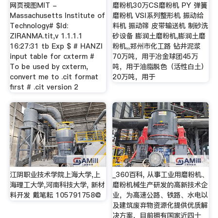
网页视图MIT -
磨粉机30万CS磨粉机 PY 弹簧
Massachusetts Institute of
磨粉机 VSI系列整形机 振动给
Technology# $Id:
料机 振动筛 皮带输送机 制砂洗
ZIRANMA.tit,v 1.1.1.1
砂设备 膨润土磨粉机,膨润土磨
16:27:31 tb Exp $ # HANZI
粉机,,郑州市化工路 钻井泥浆
input table for cxterm #
70万吨，用于冶金球团45万
To be used by cxterm,
吨，用于油脂脱色（活性白土）
convert me to .cit format
20万吨，用于
first # .cit version 2
江阴职业技术学院上海大学,上
_360百科, 从事工业用磨粉机、
海理工大学,河南科技大学, 新材
磨粉机械生产研发的高新技术企
料开发 戴笔耘 105791758@
业，为高速公路、铁路、水电以
及建筑废弃物资源化提供优质解
决方案，目前拥有国家近四十