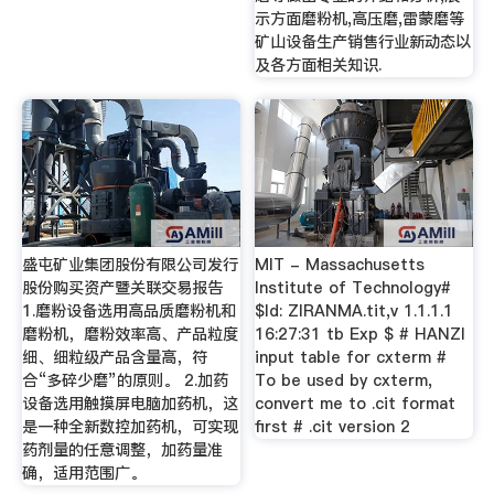
示方面磨粉机,高压磨,雷蒙磨等
矿山设备生产销售行业新动态以
及各方面相关知识.
盛屯矿业集团股份有限公司发行
MIT - Massachusetts
股份购买资产暨关联交易报告
Institute of Technology#
1.磨粉设备选用高品质磨粉机和
$Id: ZIRANMA.tit,v 1.1.1.1
磨粉机，磨粉效率高、产品粒度
16:27:31 tb Exp $ # HANZI
细、细粒级产品含量高，符
input table for cxterm #
合“多碎少磨”的原则。 2.加药
To be used by cxterm,
设备选用触摸屏电脑加药机，这
convert me to .cit format
是一种全新数控加药机，可实现
first # .cit version 2
药剂量的任意调整，加药量准
确，适用范围广。