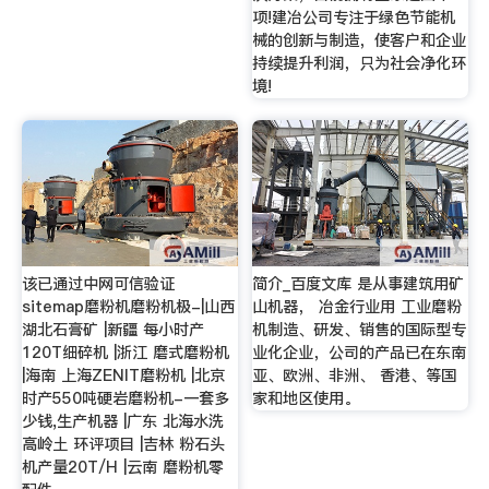
项!建冶公司专注于绿色节能机
械的创新与制造，使客户和企业
持续提升利润，只为社会净化环
境!
该已通过中网可信验证
简介_百度文库 是从事建筑用矿
sitemap磨粉机磨粉机极-|山西
山机器， 冶金行业用 工业磨粉
湖北石膏矿 |新疆 每小时产
机制造、研发、销售的国际型专
120T细碎机 |浙江 磨式磨粉机
业化企业，公司的产品已在东南
|海南 上海ZENIT磨粉机 |北京
亚、欧洲、非洲、 香港、等国
时产550吨硬岩磨粉机-一套多
家和地区使用。
少钱,生产机器 |广东 北海水洗
高岭土 环评项目 |吉林 粉石头
机产量20T/H |云南 磨粉机零