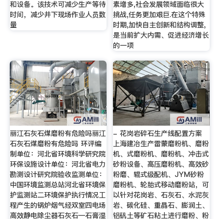
和设备。该技术可减少生产等待
素增多,社会发展领域面临很大
时间，减少井下现场作业人员数
挑战,任务更加艰巨.在这个特殊
量
时期,加快自主创新和结构调整,
是当前扩大内需、促进经济增长
的一项
丽江石灰石煤磨粉有危险吗丽江
- 花岗岩碎石生产线配置方案
石灰石煤磨粉有危险吗 环评编
上海建冶生产雷蒙磨粉机、磨粉
制单位：河北省环境科学研究院
机、式磨粉机、磨粉机、冲击式
环保设施设计单位：河北省电力
砂粉设备、高压磨粉机、高效砂
勘测设计研究院验收监测单位：
粉磨、辊式级配机、JYM砂粉
中国环境监测总站河北省环境保
磨粉机、轮胎式移动磨粉站，可
护监测站二环境保护执行情况工
以针对花岗岩、石灰石、水泥灰
程产生的锅炉烟气经双室四电场
岩、碳化硅、重晶石、膨润土、
高效静电除尘器石灰石—石膏湿
铝矾土等矿石粘土进行磨粉、粉