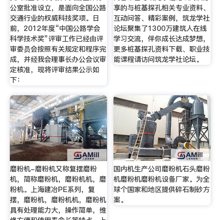
公室批准设立，是面向全国公路
享的与桩基探孔相关专业资料、
交通行业的权威科技奖项。日
互动问答、精彩案例，筑龙学社
前，2012年度“中国公路学会
论坛聚集了1300万建筑人在线
科学技术奖”评审工作已经由评
学习交流，伴你成长达成梦想，
审委员会按照有关规定和程序完
更多桩基探孔资料下载、职业技
成，并经我会理事长办公会议审
能课程请访问筑龙学社论坛。
定核准，现将评审结果公示如
下：
磨粉机-磨粉机又称复摆磨粉
国内机生产公司磨粉机石头磨粉
机，简称磨粉机，磨粉机机，磨
机磨粉机磨粉机设备厂家。为全
粉机。上海建冶PE系列，复
球个国家和地区提供碎石制砂方
摆，磨粉机，磨粉机机，磨粉机
案。
具有处理能力大，操作简单，维