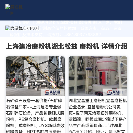
作为专业的 上海建冶磨粉机湖北松兹 磨粉机 制造厂家，我们
致力于为您量身定制高价值的粉体加工系统方案。获取厂家直
销报价及技术支持，请拨打：+8618037793862
上海建冶磨粉机湖北松兹 磨粉机 详情介绍
石矿碎石设备一套价格/石矿碎
湖北宜昌重工磨粉机宜昌磨粉机
石设备厂家--上海建冶专业做
企业名录_宜昌磨粉机公司黄
石矿碎石设备，产品包括锤式磨
页-搜了网无堵塞细碎磨粉机、
粉机、PE复合磨粉机、欧版磨
滚筒筛、翻板式固定筛以下是产
粉机、式磨粉机、JYS新型高效
品生产商或销售商--“驻湖北
砂粉设备、HPT多缸液压磨粉
办”相关介绍：地址：湖北省宜