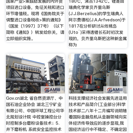
国家产业>策鼓励发展的内外资
180℃，沸点1342℃。锂是由
项目进口设备，免征关税和进口
瑞典化学家贝齐里乌斯
环节增值税。现将《国务院关于
(J.J.Berzelius)的学生瑞典人
调整进口设备税收>策的通知》
阿尔费德松(J.A.Arfvedson)于
（国发〔1997〕37号）（以下
1817在分析研讨从攸桃岛
简称《通知》）转发给你关，请
(Uto¨)采得透锂长石时初次发
立即组织实施。
现的，贝齐里乌斯把这种新金属
称为
Gov.cn湖北 省自然资源厅、中
科技支撑经济社会发展先进适用
国石油企业协会 湖北三宁矿业
技术和产品简介(工业部分)科学
有限公司、中国环球工程公司华
技术部二八年十二月编写说明随
北规划设计院 中控室操控台分
着国际金融危机从金融领域向实
时控制多台磨粉设备技术；5.
体经济传导效应的逐步显现,我
井下磨粉机 系统安全监控技术
国经济运行中不稳定、不确定因