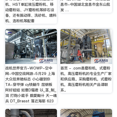
机、HST单缸液压磨粉机、移
昌市-中国湖北宜昌市金东山批
动磨粉站、JY磨粉机等碎石设
发 …
备，还有振动筛、洗砂机、喂料
机、选粉机等配套
战机世界官方-WOWP-空中
首页 - .com是磨粉机，式磨粉
网-中国空战网游-5月29 上海
机，高压磨粉机的专业生产厂家
大众挂奔驰标志 小心砸到你
和供应商。采购磨粉机，式磨粉
TA-穿甲弹 cy铁蜗牛 层钢板
机，高压磨粉机相关产品请联
阿好妞妞 如意D猫君 以_茎_制_
系。
洞 打炮小能手 戥愛颵卄 天一魂
兵 DT_Brasst 落近海耶 623