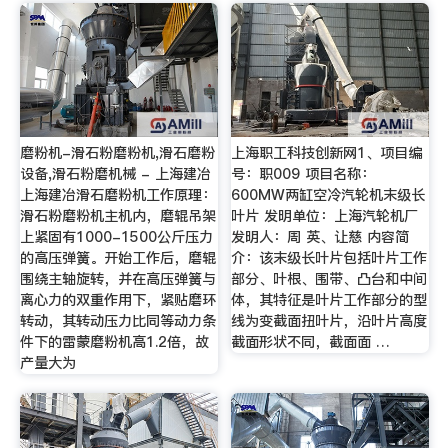
磨粉机-滑石粉磨粉机,滑石磨粉
上海职工科技创新网1、项目编
设备,滑石粉磨机械 - 上海建冶
号：职009 项目名称：
上海建冶滑石磨粉机工作原理：
600MW两缸空冷汽轮机末级长
滑石粉磨粉机主机内，磨辊吊架
叶片 发明单位：上海汽轮机厂
上紧固有1000-1500公斤压力
发明人：周 英、让慈 内容简
的高压弹簧。开始工作后，磨辊
介：该末级长叶片包括叶片工作
围绕主轴旋转，并在高压弹簧与
部分、叶根、围带、凸台和中间
离心力的双重作用下，紧贴磨环
体，其特征是叶片工作部分的型
转动，其转动压力比同等动力条
线为变截面扭叶片，沿叶片高度
件下的雷蒙磨粉机高1.2倍，故
截面形状不同，截面面 …
产量大为