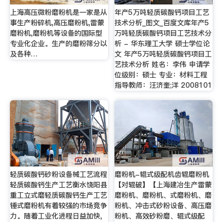
上海高压微粉磨粉机是一家是从
年产5万吨轻质碳酸钙项目工艺
事生产粉碎机,高压磨粉机,雷蒙
技术分析_图文_百度文库年产5
磨粉机,磨粉机等设备的国际型
万吨轻质碳酸钙项目工艺技术分
专业化企业。生产的磨粉筛分以
析 - 华东理工大学 硕士学位论
及各种…
文 年产5万吨轻质碳酸钙项目工
艺技术分析 姓名：李伟 申请学
位级别：硕士 专业：材料工程
指导教师：汪济奎;洋 2008101
轻质碳酸钙砂粉设备械工艺流程
磨粉机-辊式级配机齿辊磨粉机
轻质碳酸钙生产工艺衡水饶阳县
【对辊破】【上海建冶生产雷蒙
重工立式磨轻质碳酸钙生产工艺
磨粉机、磨粉机、式磨粉机、磨
锤式磨粉机有着较强的市场竞争
粉机、冲击式砂粉设备、高压磨
力。随着工业化进程日益加快,
粉机、高效砂粉磨、辊式级配