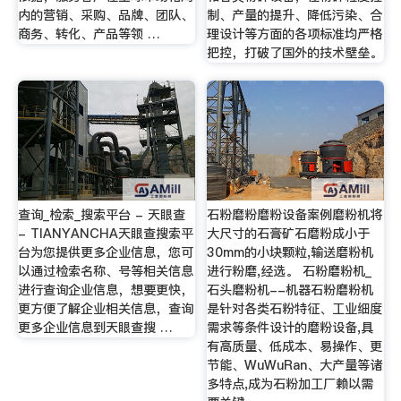
内的营销、采购、品牌、团队、
制、产量的提升、降低污染、合
商务、转化、产品等领 …
理设计等方面的各项标准均严格
把控，打破了国外的技术壁垒。
查询_检索_搜索平台 - 天眼查
石粉磨粉磨粉设备案例磨粉机将
- TIANYANCHA天眼查搜索平
大尺寸的石膏矿石磨粉成小于
台为您提供更多企业信息，您可
30mm的小块颗粒,输送磨粉机
以通过检索名称、号等相关信息
进行粉磨,经选。 石粉磨粉机_
进行查询企业信息，想要更快，
石头磨粉机--机器石粉磨粉机
更方便了解企业相关信息，查询
是针对各类石粉特征、工业细度
更多企业信息到天眼查搜 …
需求等条件设计的磨粉设备,具
有高质量、低成本、易操作、更
节能、WuWuRan、大产量等诸
多特点,成为石粉加工厂赖以需