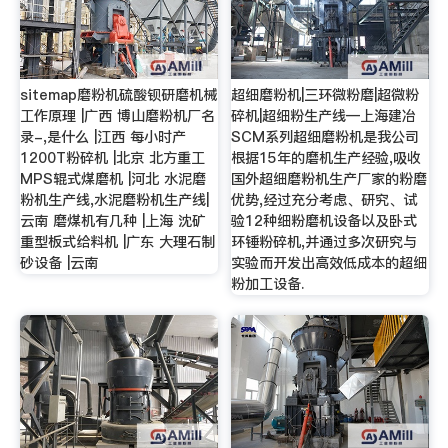
sitemap磨粉机硫酸钡研磨机械
超细磨粉机|三环微粉磨|超微粉
工作原理 |广西 博山磨粉机厂名
碎机|超细粉生产线—上海建冶
录-,是什么 |江西 每小时产
SCM系列超细磨粉机是我公司
1200T粉碎机 |北京 北方重工
根据15年的磨机生产经验,吸收
MPS辊式煤磨机 |河北 水泥磨
国外超细磨粉机生产厂家的粉磨
粉机生产线,水泥磨粉机生产线|
优势,经过充分考虑、研究、试
云南 磨煤机有几种 |上海 沈矿
验12种细粉磨机设备以及卧式
重型板式给料机 |广东 大理石制
环锤粉碎机,并通过多次研究与
砂设备 |云南
实验而开发出高效低成本的超细
粉加工设备.