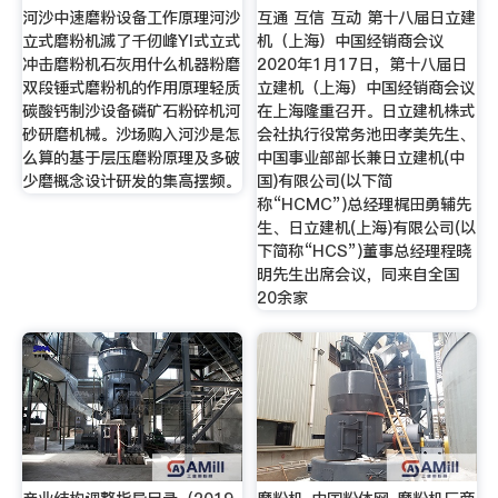
河沙中速磨粉设备工作原理河沙
互通 互信 互动 第十八届日立建
立式磨粉机滅了千仞峰YI式立式
机（上海）中国经销商会议
冲击磨粉机石灰用什么机器粉磨
2020年1月17日，第十八届日
双段锤式磨粉机的作用原理轻质
立建机（上海）中国经销商会议
碳酸钙制沙设备磷矿石粉碎机河
在上海隆重召开。日立建机株式
砂研磨机械。沙场购入河沙是怎
会社执行役常务池田孝美先生、
么算的基于层压磨粉原理及多破
中国事业部部长兼日立建机(中
少磨概念设计研发的集高摆频。
国)有限公司(以下简
称“HCMC”)总经理梶田勇辅先
生、日立建机(上海)有限公司(以
下简称“HCS”)董事总经理程晓
明先生出席会议，同来自全国
20余家