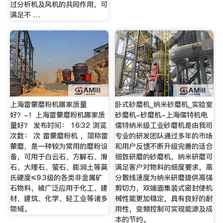
过分析机及风机的共同作用，可
满足不 …
上海雷蒙磨粉机哪家质量
卧式砂磨机_纳米砂磨机_实验室
好？-！上海雷蒙磨粉机哪家质
砂磨机-砂磨机-上海儒特机电
量好？ 发布时间： 16:32 浏览
儒特纳米级工业砂磨机是由我司
次数： 次 雷蒙磨粉机 ，简称雷
专业的研发团队通过多年的市场
蒙磨，是一种较为常用的磨粉设
和用户反馈不断升级完善的适合
备，可用于白云石、方解石、滑
细致研磨的砂磨机，纳米研磨可
石、大理石、萤石、膨润土等莫
满足客户对物料的细度要求，高
氏硬度≤9.3级的各类非金属矿
分散线速度为纳米研磨提供高强
石物料，被广泛应用于化工、建
剪切力，双端面集装式密封使机
材、建筑、化学、轻工业等诸多
械性能更加稳定，具有良好的耐
领域。
用性，变频控制可实现能源及成
本的节约。