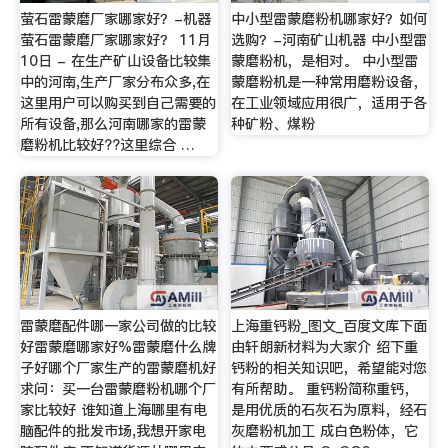
萤石雷蒙磨厂家哪家好？-机器
中小型雷蒙磨粉机哪家好？如何
萤石雷蒙磨厂家哪家好？ 11月
选购？-河南矿山机器 中小型雷
10日 - 在生产矿山设备比较集
蒙磨粉机，是相对。 中小型雷
中的河南,生产厂家分布众多,在
蒙磨粉机是一种常用磨粉设备，
这里用户可以购买到自己需要的
在工业领域应用很广，适用于各
所有设备,那么河南哪家的雷蒙
种矿粉、煤粉
磨粉机比较好??这里综合 …
雷蒙磨配件哪一家公司做的比较
上海重钙粉_图文_百度文库下面
好雷蒙磨哪家好%雷蒙磨什么牌
由轩朗新材料为大家介 绍下重
子好哪个厂家生产的雷蒙磨机好
钙粉的相关知识吧，希望能对您
求问：买一台雷蒙磨粉机哪个厂
有所帮助。 重钙粉简称重钙，
家比较好 谁知道上海哪里有电
是用优质的石灰石为原料，经石
脑配件的批发市场,我想开家电
灰磨粉机加工 成白色粉体，它