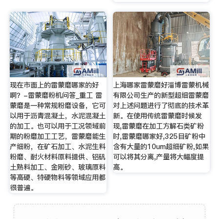
现在市面上的雷蒙磨哪家的好
上海哪家雷蒙磨好淄博雷蒙机械
啊？-雷蒙磨粉机问答_重工 雷
有限公司生产的新型超细雷蒙磨
蒙磨是一种常规粉磨设备，它可
对上述问题进行了彻底的技术革
以用于沥青混凝土，水泥混凝土
新。在使用传统雷蒙磨时候发
的加工。也可以用于工况领域前
现,雷蒙磨在加工方解石类矿粉
期的粉磨加工工艺，雷蒙磨能生
时,雷蒙磨哪家好,325目矿粉中
产细粉，在矿石加工、水泥生料
含有大量的10um超细矿粉,如果
粉磨、耐火材料原料提供、铝矾
可以将其分离,产量将大幅度提
土熟料加工、金刚砂、玻璃原料
高。
等高硬、特硬物料等领域应用都
很普遍。