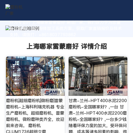
作为专业的 上海哪家雷蒙磨好 制造厂家，我们致力于为您量
身定制高价值的粉体加工系统方案。获取厂家直销报价及技术
支持，请拨打：+8618037793862
上海哪家雷蒙磨好 详情介绍
磨粉机|超细磨粉机|微粉磨|雷蒙
甘肃-兰州-HPT400水泥2200
磨粉机-上海科利瑞克机器 专业
磨粉机-全国哪家好？,一台 甘
生产磨粉机，超细磨粉机，雷蒙
肃-兰州-HPT400水泥2200磨
磨粉机，微粉磨种类齐全，欢迎
粉机-全国哪家好？,一台多少钱
前来咨询。 磨粉机
随着环保力度的加大，受环保问
CLUM1736超细立磨
题、成本等诸多因素的影响，很