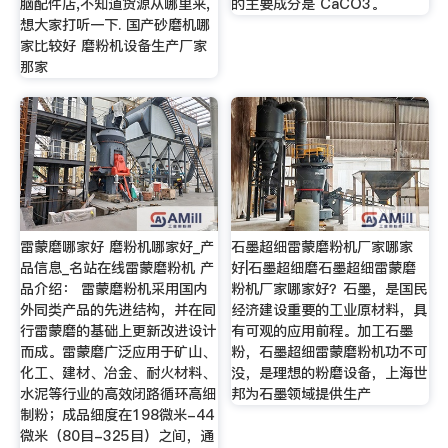
脑配件店,不知道货源从哪里来,
的主要成分是 CaCO3。
想大家打听一下. 国产砂磨机哪
家比较好 磨粉机设备生产厂家
那家
雷蒙磨哪家好 磨粉机哪家好_产
石墨超细雷蒙磨粉机厂家哪家
品信息_名站在线雷蒙磨粉机 产
好|石墨超细磨石墨超细雷蒙磨
品介绍： 雷蒙磨粉机采用国内
粉机厂家哪家好？石墨，是国民
外同类产品的先进结构，并在同
经济建设重要的工业原材料，具
行雷蒙磨的基础上更新改进设计
有可观的应用前程。加工石墨
而成。雷蒙磨广泛应用于矿山、
粉，石墨超细雷蒙磨粉机功不可
化工、建材、冶金、耐火材料、
没，是理想的粉磨设备，上海世
水泥等行业的高效闭路循环高细
邦为石墨领域提供生产
制粉；成品细度在198微米-44
微米（80目-325目）之间，通