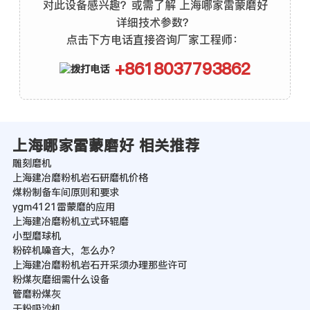
对此设备感兴趣？或需了解 上海哪家雷蒙磨好
详细技术参数？
点击下方电话直接咨询厂家工程师：
+8618037793862
上海哪家雷蒙磨好 相关推荐
雕刻磨机
上海建冶磨粉机岩石研磨机价格
煤粉制备车间原则和要求
ygm4121雷蒙磨的应用
上海建冶磨粉机立式环辊磨
小型磨球机
粉碎机噪音大，怎么办?
上海建冶磨粉机岩石开采须办理那些许可
粉煤灰磨细需什么设备
管磨粉煤灰
干粉吸沙机