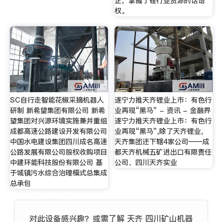
企，掌握了锂行业资源的话语
权。
SC自行走智能花椒采摘机器人
遂宁力推天齐锂业上市：有色行
研制 新希望集团有限公司 新希
业再现“黑马” - 资讯 - 金融界
望集团对兴源环境实施兼并重组
遂宁力推天齐锂业上市：有色行
成都高速公路建设开发有限公司
业再现“黑马”,除了天齐锂业，
中国水电建设集团四川成名高速
天齐集团还下辖4家公司——成
公路发展有限公司股权收购项目
都天齐机械五矿进出口有限责任
中建环能科技股份有限公司 基
公司、四川天齐实业
于城镇污水综合治理模式总集成
总承包
对此设备感兴趣？或需了解 天齐 四川矿山机器