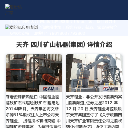
作为专业的 天齐 四川矿山机器(集团) 制造厂家，我们致力于
为您量身定制高价值的粉体加工系统方案。获取厂家直销报价
及技术支持，请拨打：+8618037793862
天齐 四川矿山机器(集团) 详情介绍
守着资源依赖进口 中国锂业面
天齐锂业：非公开发行股票预案
临铁矿石式尴尬|铁矿石|锂电池
_股票频道_证券之星2012 年
2014年5月，天齐集团将文菲
12 月 20 日,天齐锂业与控股股
尔德51%股权注入上市公司天
东天齐集团签订了《关于收购四
齐锂业。 提锂技术有待突破 中
川天齐矿业有限责任公司之股权
国锂矿资源丰富，为何开采量只
转让框架协议》,协议主要内容