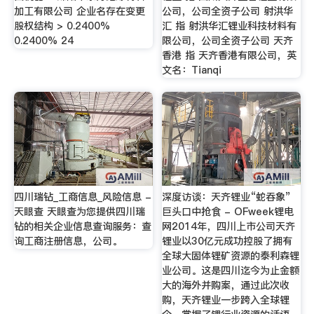
加工有限公司 企业名存在变更
公司，公司全资子公司 射洪华
股权结构 > 0.2400%
汇 指 射洪华汇锂业科技材料有
0.2400% 24
限公司，公司全资子公司 天齐
香港 指 天齐香港有限公司，英
文名：Tianqi
四川瑞钻_工商信息_风险信息 -
深度访谈：天齐锂业“蛇吞象”
天眼查 天眼查为您提供四川瑞
巨头口中抢食 - OFweek锂电
钻的相关企业信息查询服务：查
网2014年，四川上市公司天齐
询工商注册信息，公司。
锂业以30亿元成功控股了拥有
全球大固体锂矿资源的泰利森锂
业公司。这是四川迄今为止金额
大的海外并购案，通过此次收
购，天齐锂业一步跨入全球锂