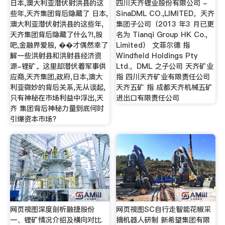
日本,澳大利亚潜伏射洪县的这
四川天齐锂业股份有限公司 -
些年,天齐集团背后隐藏了 日本,
SinaDML CO.,LIMITED，天齐
澳大利亚潜伏射洪县的这些年,
集团子公司（2013 年3 月已更
天齐集团背后隐藏了什么?!,股
名为 Tianqi Group HK Co.,
吧,金融界爱股, ��才偶然幸了
Limited） 文菲尔德 指
解一些洪射县和洪射县经济资
Windfield Holdings Pty
源-锂矿。这里却潜伏着军事供
Ltd.，DML 之子公司 天齐矿业
应商,天齐集团,政府,日本,澳大
指 四川天齐矿业有限责任公司
利亚微妙的背后关系,无从谈起,
天齐五矿 指 成都天齐机械五矿
只有神秘在市场利益中浮出,天
进出口有限责任公司
齐 集团背后神秘力量到底何时
引爆资本市场?
网页视图深度剖析融捷股份
网页视图SC自行走智能花椒采
一、锂矿情况介绍及横向对比
摘机器人研制 新希望集团有限