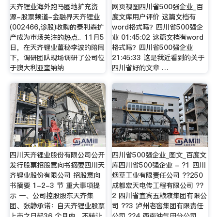
天齐锂业海外跑马圈地扩充资
网页视图四川省500强企业_百
源-股票频道-金融界天齐锂业
度文库用户评价 这篇文档有
(002466,诊股)收购的泰利森扩
word格式吗？四川省500强企
产成为市场关注的热点。11月5
业 01:45:02 这篇文档有word
日，在天齐锂业董秘李波的陪同
格式吗？四川省500强企业
下，调研团队现场调研了公司位
21:45:33 这是我近看到的关于
于澳大利亚奎纳纳
四川省好的文章 …
四川天齐锂业股份有限公司公开
四川省500强企业_图文_百度文
发行股票招股意向书摘要四川天
库四川省500强企业 - ?1 四川
齐锂业股份有限公司 招股意向
烟草工业有限责任公司 ??250
书摘要 1-2-3 节 重大事项提
成都宏天电传工程有限公司 ??
示 一、公司控股股东天齐集
2 四川省宜宾五粮液集团有限公
团、张静承诺：自天齐锂业股票
司 ??3 泸州老窖集团有限责任
上市之日起36 个月内，不转让
公司 ??4 西南油气田分公司