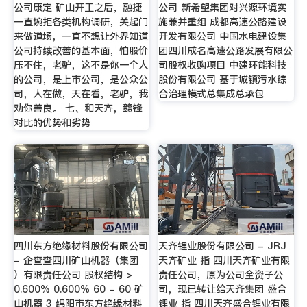
公司康定 矿山开工之后，融捷
公司 新希望集团对兴源环境实
一直婉拒各类机构调研，关起门
施兼并重组 成都高速公路建设
来做道场，一直不想让外界知道
开发有限公司 中国水电建设集
公司持续改善的基本面，怕股价
团四川成名高速公路发展有限公
压不住，老驴，这不是你一个人
司股权收购项目 中建环能科技
的公司，是上市公司，是公众公
股份有限公司 基于城镇污水综
司，人在做，天在看，老驴，我
合治理模式总集成总承包
劝你善良。 七、和天齐，赣锋
对比的优势和劣势
四川东方绝缘材料股份有限公司
天齐锂业股份有限公司 - JRJ
- 企查查四川矿山机器（集团
天齐矿业 指 四川天齐矿业有限
）有限责任公司 股权结构 >
责任公司，原为公司全资子公
0.600% 0.600% 60 - 60 矿
司，现已转让给天齐集团 盛合
山机器 3 绵阳市东方绝缘材料
锂业 指 四川天齐盛合锂业有限