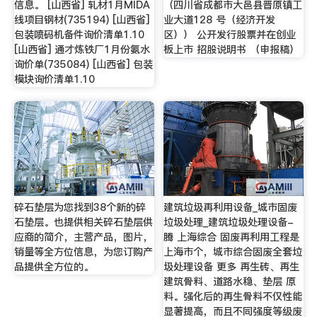
信息。 [山西省] 轧材1月MIDA
（四川省成都市大邑县晋原镇工
线项目钢材(735194) [山西省]
业大道128 号（经济开发
包装喷码机备件询价清单1.10
区）） 公开发行股票并在创业
[山西省] 通才炼铁厂1月份氨水
板上市 招股说明书 （申报稿）
询价单(735084) [山西省] 包装
模块询价清单1.10
碎石垫层为您找到38个新的碎
建筑垃圾再利用设备_城市固废
石垫层。也提供相关碎石垫层供
垃圾处理_建筑垃圾处理设备-
应商的简介，主营产品，图片，
腾 上海综合 固废再利用工程是
销量等全方位信息，为您订购产
上海市个，城市综合固废全套垃
品提供全方位的。
圾处理设备 更多 再生砖、再生
建筑骨料、道路水稳、垫层 原
料。强化后的再生骨料不仅性能
显著提高，而且不同强度等级废