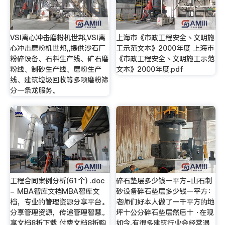
VSI离心冲击磨粉机世邦,VSI离
上海市《市政工程安全丶文明施
心冲击磨粉机世邦,,提供沙石厂
工示范文本》2000年度 上海市
粉碎设备、石料生产线、矿石磨
《市政工程安全丶文明施工示范
粉线、制砂生产线、磨粉生产
文本》2000年度.pdf
线、建筑垃圾回收等多项磨粉筛
分一条龙服务。
工程合同案例分析(61个) .doc
碎石垫层多少钱一平方-山石制
- MBA智库文档MBA智库文
砂设备碎石垫层多少钱一平方：
档，专业的管理资源分享平台。
老师们好本人做了一千平方的地
分享管理资源，传递管理智慧。
坪十公分碎石垫层然后十 ·在现
享文档8折下载 付费文档8折购
如今,有很多建筑行业会经常遇