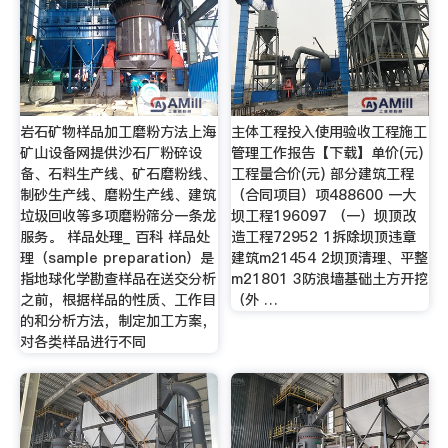
岩石矿物样品加工磨粉方法上海
主体工程投入使用验收工程施工
矿山设备网提供沙石厂粉碎设
管理工作报告【下载】单价(元)
备、石料生产线、矿石磨粉线、
工程量合价(元) 部分建筑工程
制砂生产线、磨粉生产线、建筑
（合同项目）项488600 一大
垃圾回收等多项磨粉筛分一条龙
坝工程196097 （一）坝顶改
服务。 样品处理_ 百科 样品处
造工程72952 1拆除坝顶违章
理（sample preparation）是
建筑m21454 2坝顶清理、平整
指地球化学勘查样品在送交分析
m21801 3防浪墙基础土方开挖
之前，根据样品的性质、工作目
（外 …
的和分析方法，制定加工方案，
对各类样品进行不同