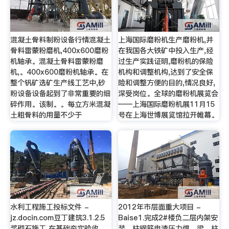
混凝土骨料制粉设备行情混凝土
上海国际磨粉机生产磨粉机,并
骨料雷蒙粉磨机,400x600磨粉
在我国各大铁矿中投入生产,经
机轴承。混凝土骨料雷蒙粉磨
过生产实践证明,磨粉机的保险
机,。400x600磨粉机轴承。在
机构和调整机构,达到了安全保
整个钒矿选矿生产线工艺中,砂
险和调整方便的目的,情况良好,
粉设备设备起到了非常重要的细
深受岗位。全球的磨粉机展览会
碎作用。该制。。每立方米混凝
——上海国际磨粉机展11月15
土粗骨料的用量不少于
号在上海世博展览馆拉开帷幕。
水利工程施工投标文件 -
2012年市层面重大项目 -
jz.docin.com豆丁建筑3.1.2.5
Baise1.完成2#楼负二层内架安
浆砌石施工 在基础夯实验收
装、柱钢筋电渣压力焊、梁、柱