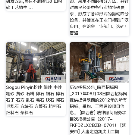
研发改进,旨在不断降低矿山粉
迹、采用不同的筛分方法、并针
碎工艺的生 …
对国民经济中各行业的特殊要
求、形成了各种形式的振动筛分
设备、并使其在工业门得到广泛
应用、在治金工业部门、选矿厂
普遍
Sogou Pinyin粉砂 细砂 中砂
历史招标公告_陕西招标网
粗砂 黄砂 石粉 卵石 细石 碎石
_2017年08月08日陕西招标网
石子 石方 乱石 毛石 块石 帽石
提供提供陕西的2012年的所有
毛乱石 方块石 方整石 粗料石
招标、采购、工程建设项目信
细料石 条料石
息。 [陕西省] 法律顾问服务项
目次招标公告（2017-
FKFDZLXCBZB-0701） [延
安市] 大唐定边胡尖山二期