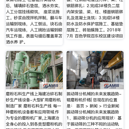
后，铺填碎石垫层，洒水夯实，
钢筋绑扎；2.完成3#楼负二层
人工分层挂线砌筑， 座浆法施
内架安装、梁、柱、楼面钢筋绑
工。砂浆由搅拌机拌制，翻斗车
扎及混凝土浇筑；3.完成5#楼
运输到现场，人工倒运，块石由
防水及防水保护层施工、基础垫
汽车运现场，人工挑抬运输到砌
层施工、砖胎膜施工。2018年
筑工作面。表面勾缝后覆盖草苫
7月 百色学院百东校区建设项目
洒水养 护。
磨粉石料生产线上海建冶碎石制
振动筛分机械的未来发展趋势-
砂生产线设备-大型矿用磨粉机
辊磨粉机价格| 您现在的位置
制造厂家 磨粉石料生产线 每一
是： 首页 > 新闻 > 行业新闻
种磨粉机设备都有应用领域.作
振动筛分机械的未来发展趋势
为专业的磨粉机厂家,上海建冶
1、振动筛分机的应用现状：基
全身心的投入到各类型磨粉机的
于振动筛的三种不同的运动轨