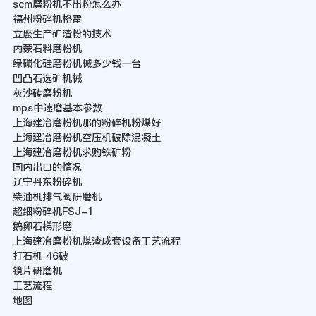
scm磨粉机不出粉怎么办
福州粉碎机格雷
立麽生产矿渣粉的技术
内蒙石料磨粉机
绿碳化硅磨粉机械多少钱一台
凹凸石选矿机械
灰沙砖磨粉机
mps中速磨基本参数
上海建冶磨粉机那的粉碎机粉煤好
上海建冶磨粉机空压机破除混凝土
上海建冶磨粉机求购铁矿粉
国内出口的情况
辽宁丹东粉碎机
柴油机排气阀研磨机
超细粉碎机FSJ-1
鹅卵石梯形磨
上海建冶磨粉机煤渣成套设备工艺流程
打石机 46破
镜片研磨机
工艺流程
地图