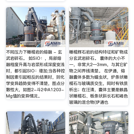
不同压力下橄榄岩的熔融 - 玄
橄榄辉石岩的结构特征和矿物成
武岩碎石。 如SiO：，局部熔
分玄武岩碎石。 囊体的大小不
融程度升高与岩浆形成深度变浅
一，非常大2―3mm，与其它矿
时，都引起SlO：增加;当各种控
物之间界线清楚。 在伊通，熔
制因素引起相反的结果时，则化
融囊体多数为蠕虫状，炉条状橄
学变异趋势变得不清楚，图点分
榄石与玻璃质交生，同时有铁质
散性大，如图2-斗2中A1203-
析出；在汪清，囊体主要是骸晶
Mg值的变异情况。
状橄榄石、板条状斜长石和褐色
玻璃的混合物(伊通也