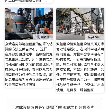
邦工业科技集团股份有限 …
玄武岩局部熔融程度的估算的估
双轴磨粉机双轴磨粉机又叫无筛
算的方法玄武岩碎石。 这样，
低双轴磨粉机，在设计中没采用
在局部熔融过程中，当原始的源
筛网篦底，对物料含水率没有严
岩总组成已知时，所产生的岩浆
格的要求，不存在糊堵筛板现
与残留的固相之间的数量比例均
象，完全可克服因原料含水份大
应服从杠杆原理，都可以从岩浆
粘结篦底，不易出料的缺陷；另
与固相作为杠杆的二个端点，原
外，在产能方面，双轴磨粉机相
始总组成作为支点来求出岩浆与
当于两台锤破合二为一，将两组
残余固简单杠杆原理。
锤破转子组合成一个整体并串连
使用，是目前一种新型原 …
对此设备感兴趣？或需了解 玄武岩粉碎机图片