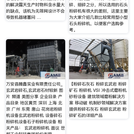
的解决露天生产时物料含水量大
碎、细碎之分，所以选用的石头
的缺点，该机为无筛网设计不会
粉碎机有很大的差别，这里主要
导致机器堵塞问 …
为大家介绍几款比较常用型小型
石头粉碎机，以便客户选购参
考。
万安县腾鑫实业有限责任公司_
【粉碎石灰石 粉碎玄武岩 粉碎
玄武岩碎石,玄武岩石材较新 图
矿石 粉碎机 VSI 冲击式磨粉机
片 频道 美图分享 企业目录 产
砂粉设备 建筑领域磨粉解决方
品目录 地区黄页 深圳 上海 北
案 移动破 机制砂领域解决方案
京 广州 东莞 唐山 花岗岩粉碎
提供粉碎石灰石 粉碎玄武岩 粉
机设备玄武岩粉碎机 设备碎石
碎矿石的详细产品
粉碎机设备石子粉碎机设备 相
关产品： 玄武岩粉碎机 面议 世