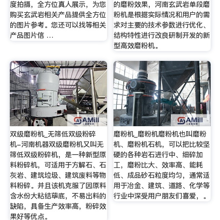
度拍摄，全方位真人展示，为您
的磨粉效果，河南玄武岩单段磨
购买玄武岩相关产品提供全方位
粉机是根据实际情况和用户的需
的图片参考。您还可以找等相关
求对主要的技术参数进行优化、
产品图片信 …
结构特性进行改良研制开发的新
型高效磨粉机。
双级磨粉机_无筛低双级粉碎
磨粉机_磨粉机磨粉机也叫磨粉
机-河南机器双级磨粉机又叫无
机、磨粉机石机，可以把比较坚
筛低双级粉碎机，是一种新型原
硬的各种岩石进行中、细碎加
料粉碎机，可适用于方解石、石
工，磨粉比大、效率高、能耗
灰岩、建筑垃圾、建筑废料等物
低、成品砂石粒度均匀，通常适
料粉碎。并且该机克服了因原料
用于冶金、建筑、道路、化学等
含水份大粘结荜底，不易出料的
行业中深受用户朋友们喜爱，。
缺陷，具备生产效率高，粉碎效
果好等优点。