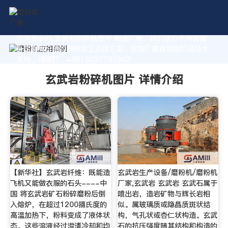
作为专业的 玄武岩粉碎机图片 制造厂家，我们致力于为您量
身定制高价值的粉体加工系统方案。获取厂家直销报价及技术
支持，请拨打：+8618037793862
玄武岩粉碎机图片 详情介绍
【新华社】玄武岩纤维：既能造
玄武岩生产设备/磨粉机/磨粉机
飞机又能做衣服的石头----中
厂家,玄武岩 玄武岩 玄武石属于
国 将玄武岩矿石粉碎磨粉后倒
喷出岩，造岩矿物与辉长岩相
入熔炉，在超过1200摄氏度的
似。属玻璃质或隐晶质斑状结
高温加热下，粉料变成了液体状
构，气孔状或杏仁状构造。玄武
态。这些溶液经过澄清冷却和均
石的抗压强度随其结构和构造的