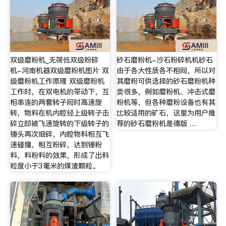
双级磨粉机_无筛低双级粉碎
砂石磨粉机-沙石粉碎机机砂石
机-河南机器双级磨粉机图片 双
由于各大性质各不相同，所以对
级磨粉机工作原理 双级磨粉机
其磨粉可供选择的砂石磨粉机种
工作时，在双电机的带动下，互
类很多，例如磨粉机、冲击式磨
相串连的两套转子同时高速旋
粉机等，但各种磨粉设备也有其
转，物料在机内腔经上级转子击
比较适用的矿石，这里为用户推
碎立即被飞速旋转的下级转子的
荐的砂石磨粉机是德版 …
锤头再次细碎，内腔物料相互飞
速碰撞，相互粉碎，达到锤粉
料，料粉料的效果，形成了出料
粒度小于3毫米的煤渣颗粒。