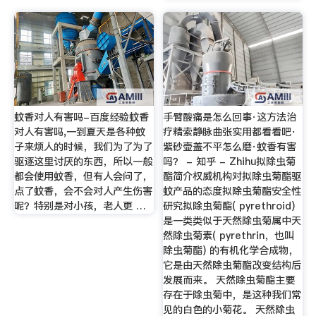
蚊香对人有害吗-百度经验蚊香
手臂酸痛是怎么回事·这方法治
对人有害吗,一到夏天是各种蚊
疗精索静脉曲张实用都看看吧·
子来烦人的时候，我们为了为了
紫砂壶盖不平怎么磨·蚊香有害
驱逐这里讨厌的东西，所以一般
吗？ - 知乎 - Zhihu拟除虫菊
都会使用蚊香，但有人会问了，
酯简介权威机构对拟除虫菊酯驱
点了蚊香，会不会对人产生伤害
蚊产品的态度拟除虫菊酯安全性
呢？特别是对小孩，老人更 …
研究拟除虫菊酯( pyrethroid)
是一类类似于天然除虫菊属中天
然除虫菊素( pyrethrin，也叫
除虫菊酯) 的有机化学合成物，
它是由天然除虫菊酯改变结构后
发展而来。 天然除虫菊酯主要
存在于除虫菊中，是这种我们常
见的白色的小菊花。 天然除虫