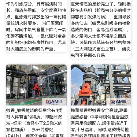
作为引燃成分，具有燃烧时间
夏天憎恶的是蚧壳虫了，轻则损
长、释放热量低、安全度高的特
坏多肉品相（蚧壳虫分泌的排泄
点，但燃烧时排放出的一氧化碳
物容易引发煤污病），重则导致
量较明火时要多。 当门窗紧闭
多肉仙去（蚧壳虫刺吸多肉植物
时，房间中氧气含量下降而一氧
造成的伤口，容易造成黑腐），
化碳不断增加，一氧化碳对全身
多少爱肉人士恨不得杀之而后
的组织细胞均有毒性作用，尤其
快。可惜作为赫赫有名的虫坚强
对大脑皮质的影响为严重。
（三大刺吸式害虫之首），蚧壳
虫可不是那么容易
蚊香_蚊香燃烧的烟里含有4类
榄菊檀香型蚊香安全高效,夏季
对人体有害的物质，即超细微
驱蚊必备_中华网榄菊檀香型蚊
粒-烟尘（直径小于2.5微米的
香采用微烟配方,烟尘量趋近于
颗粒物质）、多环芳香烃
零,十分温和。同时,这款榄菊檀
(PAHs)、羰基化合物（如甲醛
香型蚊香还特别添加了舒适檀香