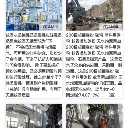
蚊香灰是碱性还是酸性应注意虽
200目超细煤粉 碳粉 涂料用碳
然黑色蚊香无烟型较为“环
粉 蚊香添加碳粉 无水炮泥添加
保”，不会把居室熏得乌烟瘴
200目超细煤粉 碳粉 涂料用碳
气，可所用的材料讲究，炭粉少
粉 蚊香添加碳粉 无水炮泥添加
了会有烟，下多了抗折力和燃烧
碳粉，石墨及碳素产品，这里云
时间会受影响。 除了要掌握好
集了众多的供应商，采购商，制
碳粉的用量，还必须用硝酸对碳
造商。这是200目超细煤粉 碳
粉进行酸处理，使之ph值小于7
粉 涂料用碳粉 蚊香添加碳粉 无
略呈酸性；而且副产物硝酸钾
水炮泥添加碳粉的详细页面。品
（或钠）具有助燃作用，有利于
名:碳素收尘粉，货号:jxn-01，
无烟蚊香质量
固定碳:74.07（%），（目），