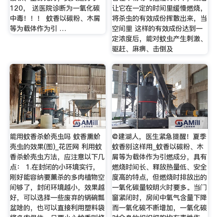
120， 送医院诊断为一氧化碳
让它在一定的时间里缓慢燃烧，
中毒！！！ 蚊香以碳粉、木屑
将杀虫的有效成份挥散出来，当
等为载体作为引 …
空间里 这样的有效成份达到一
定浓度后，能对蚊虫产生刺激、
驱赶、麻痹、击倒及
能用蚊香杀蚧壳虫吗 蚊香熏蚧
@建湖人，医生紧急提醒！夏季
壳虫的效果(图)_花匠网 利用蚊
蚊香别这样用_蚊香以碳粉、木
香杀蚧壳虫方法，应注意以下几
屑等为载体作为引燃成分，具有
点： 1.在封闭的小环境实行，
燃烧时间长、释放热量低、安全
刚好能容纳要薰杀的多肉植物空
度高的特点，但燃烧时排放出的
间够了，封闭环境越小，效果越
一氧化碳量较明火时要多。当门
好，可以选择一些废弃的锅碗瓢
窗紧闭时，房间中氧气含量下降
盆啥的，也可以直接利用塑料袋
而一氧化碳不断增加，一氧化碳