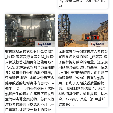
可，粒度以通过100目筛为宜。
为
蚊香燃烧后的灰粉有什么功效？
无烟蚊香与有烟蚊香对人体的伤
_状态: 未解决蚊香怎么做_状态:
害性是怎么样的啊？_已解决 除
未解决蚊香过期两年还能用吗？
了要掌握好碳粉的用量，还必须
_状态: 未解决碳粉那个方面用的
用硝酸对碳粉进行酸处理，使之
多？碳粉是蚊香用的那种碳粉，
pH值小于7略呈酸性；而且副产
还有碳棒 状态: 未解决查看更多
物硝酸钾（或钠）具有助燃作
结果蚊香的烟对身体有害吗？ -
用，有利于无烟蚊香质量的提
知乎 - Zhihu蚊香的烟分为碳粉
高。 基础材料的选择 1、粘合
燃烧产生的烟+ 在高温下挥发到
材料通常使用：榆树皮粉，粘木
空气中毒菊酯类药物，总体来说
粉，a-淀粉，其它（如甲基纤
对身体的影响可以忽略不计（一
维素等）。
口雾霾估计能顶一晚上的蚊香