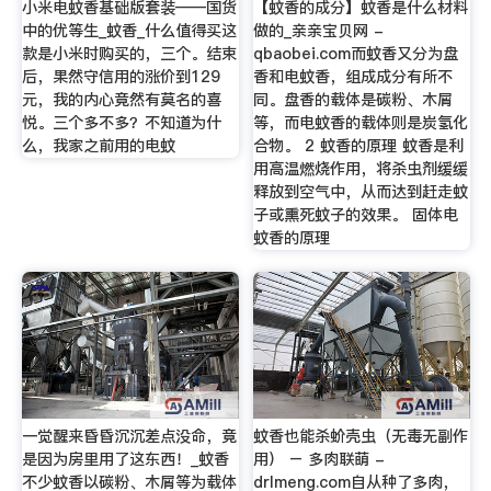
小米电蚊香基础版套装——国货
【蚊香的成分】蚊香是什么材料
中的优等生_蚊香_什么值得买这
做的_亲亲宝贝网 -
款是小米时购买的，三个。结束
qbaobei.com而蚊香又分为盘
后，果然守信用的涨价到129
香和电蚊香，组成成分有所不
元，我的内心竟然有莫名的喜
同。盘香的载体是碳粉、木屑
悦。三个多不多？不知道为什
等，而电蚊香的载体则是炭氢化
么，我家之前用的电蚊
合物。 2 蚊香的原理 蚊香是利
用高温燃烧作用，将杀虫剂缓缓
释放到空气中，从而达到赶走蚊
子或熏死蚊子的效果。 固体电
蚊香的原理
一觉醒来昏昏沉沉差点没命，竟
蚊香也能杀蚧壳虫（无毒无副作
是因为房里用了这东西！_蚊香
用） – 多肉联萌 -
不少蚊香以碳粉、木屑等为载体
drlmeng.com自从种了多肉，