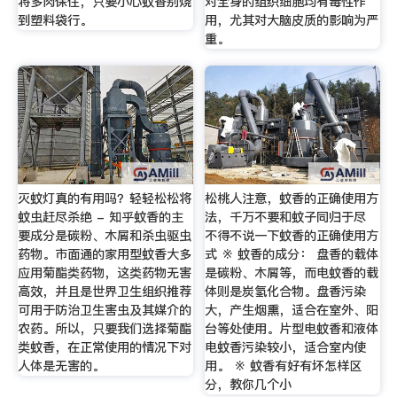
将多肉保住，只要小心蚊香别烧
对全身的组织细胞均有毒性作
到塑料袋行。
用，尤其对大脑皮质的影响为严
重。
灭蚊灯真的有用吗？轻轻松松将
松桃人注意，蚊香的正确使用方
蚊虫赶尽杀绝 - 知乎蚊香的主
法，千万不要和蚊子同归于尽
要成分是碳粉、木屑和杀虫驱虫
不得不说一下蚊香的正确使用方
药物。市面通的家用型蚊香大多
式 ※ 蚊香的成分： 盘香的载体
应用菊酯类药物，这类药物无害
是碳粉、木屑等，而电蚊香的载
高效，并且是世界卫生组织推荐
体则是炭氢化合物。盘香污染
可用于防治卫生害虫及其媒介的
大，产生烟熏，适合在室外、阳
农药。所以，只要我们选择菊酯
台等处使用。片型电蚊香和液体
类蚊香，在正常使用的情况下对
电蚊香污染较小，适合室内使
人体是无害的。
用。 ※ 蚊香有好有坏怎样区
分，教你几个小