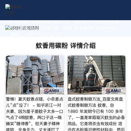
作为专业的 蚊香用碳粉 制造厂家，我们致力于为您量身定制
高价值的粉体加工系统方案。获取厂家直销报价及技术支持，
请拨打：+8618037793862
蚊香用碳粉 详情介绍
警惕！夏天蚊香点错，小命差点
盘式蚊香制做方法_百度文库盘
儿“点”没了！ - 知乎浙江一对
式蚊香制做方法 蚊香，自
夫妻，因为屋子里蚊子太多一口
1880 年发明今已有 100 多年
气点了4根蚊香，两口子这一晚
了，一直是家庭驱灭蚊虫的必备
确实“睡得香”，但天妻子精神
用品，它是将杀虫有效成份 混
疲软、全身无力，丈夫遂打了
合在木粉等可燃性材料中，然后