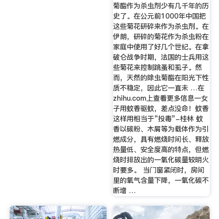
菊酯作为杀虫剂少有几千年的历
史了。在公元前1000年中国把
这些菊花研碎来作为杀虫剂。在
伊朗，研碎的菊花作为杀虫粉在
家庭中使用了好几个世纪。在拿
破仑战争时期，法国的士兵用这
些菊花来控制跳蚤和虱子。然
而，天然的除虫菊酯在阳光下性
质不稳定，因此它一直未 …在
zhihu.com上查看更多信息一女
子用蚊香驱蚊，差点没命！蚊香
这样用相当于“投毒”-桂林 蚊
香以碳粉、木屑等为载体作为引
燃成分，具有燃烧时间长、释放
热量低、安全度高的特点，但燃
烧时排放出的一氧化碳量较明火
时要多。 当门窗紧闭时，房间
里的氧气含量下降，一氧化碳不
断增 …