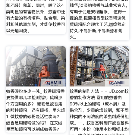
和乙醛）和苯。同时，除了这4
精华,淡淡的檀香气味非常宜人,
类明显的有害物质外，蚊香中还
有助于促进安稳睡眠。 值得一
有大量的有机填料、黏合剂、染
提的是,榄菊檀香型蚊香精选优
料和其他添加剂，才能使蚊香可
质碳粉配合现代工艺,燃烧稳定
以无焰闷烧。
持久,不易折断,不易断燃和熄
火。
蚊香碳粉多少一吨_ 蚊香碳粉需
蚊香的制作方法 - - JD.com蚊
要提供哪几项检测指标 碳粉那
香的制作方法 常用的蚊香由
个方面用的多？ 碳粉是蚊香用
90%以上的碳粉（或木屑）及
的那种碳粉，还有碳棒，用火烧
黏合剂，少量的增效剂，和不同
1 做蚊香的碳粉是活性炭吗？
种类的不同浓度的杀虫剂成份组
蚊香是用碳粉做的吗？ 在艾绒
成。一、蚊香基料制作蚊香基料
里面加碳粉可以制成蚊香吗？
可用：木粉（使用木粉和锯末均