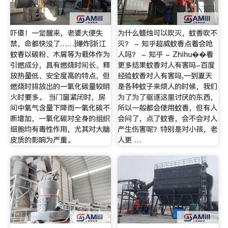
吓傻！一觉醒来，老婆大便失
为什么蜡烛可以吹灭，蚊香吹不
禁，命都快没了……|爆炸|浙江
灭？ - 知乎超威蚊香点着会呛
蚊香以碳粉、木屑等为载体作为
人吗？ - 知乎 - Zhihu��看
引燃成分，具有燃烧时间长、释
更多结果蚊香对人有害吗-百度
放热量低、安全度高的特点，但
经验蚊香对人有害吗,一到夏天
燃烧时排放出的一氧化碳量较明
是各种蚊子来烦人的时候，我们
火时要多。 当门窗紧闭时，房
为了为了驱逐这里讨厌的东西，
间中氧气含量下降而一氧化碳不
所以一般都会使用蚊香，但有人
断增加，一氧化碳对全身的组织
会问了，点了蚊香，会不会对人
细胞均有毒性作用，尤其对大脑
产生伤害呢？特别是对小孩，老
皮质的影响为严重。
人更 …