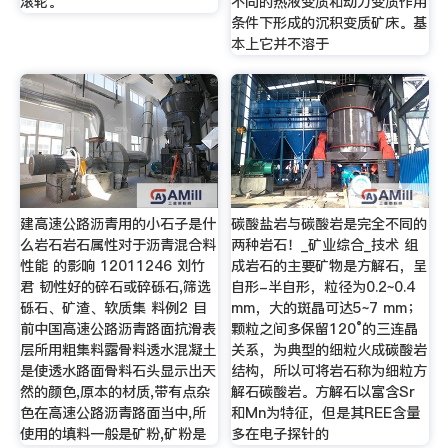
滚轮。
不同的热液变质和动力变质作用
条件下形成的沉积变质矿床。基
本上它并不溶于
建高速公路沥青用的小石子是什
碳酸盐岩与碳酸岩是完全不同的
么岩石岩石属性对于沥青混合料
两种岩石！_矿业综合_技术 组
性能 的影响 12011246 刘竹
成岩石的主要矿物是方解石，呈
君 韧性好的碎石或碎砾石,筛选
自形-半自形，粒径为0.2~0.4
砾石、矿渣、软质集 料例2 目
mm，大的斑晶可达5~7 mm；
前中国高速公路沥青路面抗滑表
颗粒之间多保留120°的三连晶
层所用粗集料露骨料透水混凝土
关系，为典型的细粒火成碳酸岩
是使透水路面骨料石头显示出天
结构，所以可将岩石称为细粒方
然的颜色,原本的材质,带有点杂
解石碳酸岩。方解石以富含Sr
色在高速公路沥青路面当中,所
和Mn为特征，但是其REE含量
使用的填料一般是矿粉,矿粉是
多在电子探针的