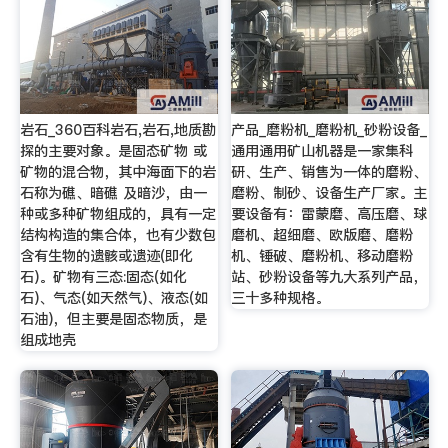
岩石_360百科岩石,岩石,地质勘
产品_磨粉机_磨粉机_砂粉设备_
探的主要对象。是固态矿物 或
通用通用矿山机器是一家集科
矿物的混合物，其中海面下的岩
研、生产、销售为一体的磨粉、
石称为礁、暗礁 及暗沙，由一
磨粉、制砂、设备生产厂家。主
种或多种矿物组成的，具有一定
要设备有：雷蒙磨、高压磨、球
结构构造的集合体，也有少数包
磨机、超细磨、欧版磨、磨粉
含有生物的遗骸或遗迹(即化
机、锤破、磨粉机、移动磨粉
石)。矿物有三态:固态(如化
站、砂粉设备等九大系列产品，
石)、气态(如天然气)、液态(如
三十多种规格。
石油)，但主要是固态物质，是
组成地壳