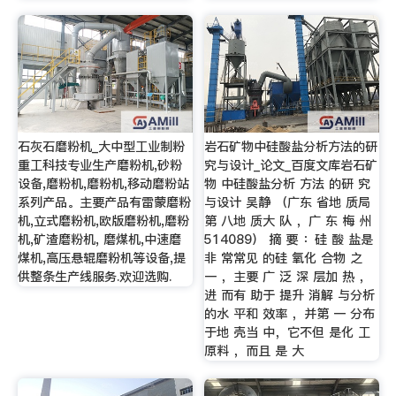
石灰石磨粉机_大中型工业制粉
岩石矿物中硅酸盐分析方法的研
重工科技专业生产磨粉机,砂粉
究与设计_论文_百度文库岩石矿
设备,磨粉机,磨粉机,移动磨粉站
物 中硅酸盐分析 方法 的研 究
系列产品。主要产品有雷蒙磨粉
与设计 吴静 （广东 省地 质局
机,立式磨粉机,欧版磨粉机,磨粉
第 八地 质大 队 ，广 东 梅 州
机,矿渣磨粉机, 磨煤机,中速磨
514089） 摘 要 ：硅 酸 盐是
煤机,高压悬辊磨粉机等设备,提
非 常常见 的硅 氧化 合物 之
供整条生产线服务.欢迎选购.
一 ，主要 广 泛 深 层加 热 ，
进 而有 助于 提升 消解 与分析
的水 平和 效率 ，并第 一 分布
于地 壳当 中，它不但 是化 工
原料 ，而且 是 大