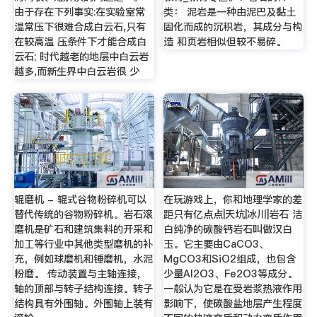
由于存在下列事实:在实验室常
类： 泥岩是一种由泥巴及黏土
温常压下很难合成白云石,只有
固化而成的沉积岩，其成分与构
在较高温 压条件下才能合成白
造 和页岩相似但较不易碎。
云石; 时代越老的地层中白云岩
越多,而新生界中白云岩很 少
辊磨机 - 辊式谷物粉碎机可以
在玩游戏上，你和地理学家的差
替代传统的谷物粉碎机。岩石滚
距只有亿点点|天坑|冰川|岩石 洁
磨机是矿石和建筑集料的开采和
白纯净的碳酸钙岩石叫做汉白
加工等行业中其他类型磨机的补
玉。它主要由CaCO3、
充，例如球磨机和锤磨机，水泥
MgCO3和SiO2组成，也包含
粉磨。 传动装置与主轴连接，
少量Al2O3、Fe2O3等成分。
轴的顶部与转子结构连接。转子
一般认为它是在受岩浆热液作用
结构具有外围轴。外围轴上装有
影响下，使碳酸盐地层产生程度