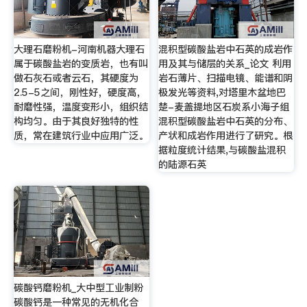
大理石磨粉机-河南机器大理石
混积型碳酸盐岩中石英的成岩作
属于碳酸盐岩的变质岩，也有叫
用及其与储层的关系_论文 利用
做石灰石或者云石，其硬度为
岩石薄片、扫描电镜、能谱和阴
2.5-5之间，刚性好，硬度高，
极发光等资料,对塔里木盆地巴
耐磨性强，温度变形小，组织结
楚-麦盖提地区石炭系小海子组
构均匀。由于其良好独特的性
混积型碳酸盐岩中石英的分布、
质，常在建筑行业中应用广泛。
产状和成岩作用进行了研究。根
据粒度统计结果,与碳酸盐混积
的陆源石英
碳酸钙磨粉机_大中型工业制粉
碳酸钙是一种常见的无机化合