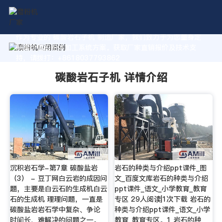
作为专业的 碳酸岩石子机 制造厂家，我们致力于为您量身定
制高价值的粉体加工系统方案。获取厂家直销报价及技术支
持，请拨打：+8618037793862
碳酸岩石子机 详情介绍
沉积岩石学-第7章 碳酸盐岩
岩石的种类与介绍ppt课件_图
（3） - 豆丁网白云岩的成因问
文_百度文库岩石的种类与介绍
题，主要是白云石的生成机白云
ppt课件_语文_小学教育_教育
石的生成机 理理问题，一直是
专区 29人阅读|1次下载 岩石的
碳酸盐岩岩石学中复杂、争论
种类与介绍ppt课件_语文_小学
时间长、难解决的问题之一。
教育_教育专区。1 岩石的种