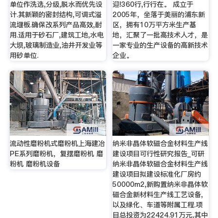
单位作洗选,分级,脱水而优先设
迎!360行,行行在。 成立于
计.其新颖的密封结构,可调式溢
2005年，坐落于美丽的浦东新
流堰板.确保改系列产品高效,耐
区，拥有10万平方米生产基
用.适用于砂石厂,建筑工地,水电
地，汇聚了一批高技术人才，是
大坝,玻璃制造业,油井开发业等
一家专业的生产设备的高新技术
用砂单位.
企业。
流动性磨粉机式磨粉机上海建冶
纳米非晶体软磁合金材料生产线
PE系列磨粉机，复摆磨粉机 磨
建设项目可行性研究报告_可研
粉机 磨粉机设备
纳米非晶体软磁合金材料生产线
建设项目拟建设标准化厂房约
50000m2,新购置纳米非晶体软
磁合金新材料生产线工艺设备,
以及绿化、车道等附属工程.项
目总投资为22424.91万元,其中