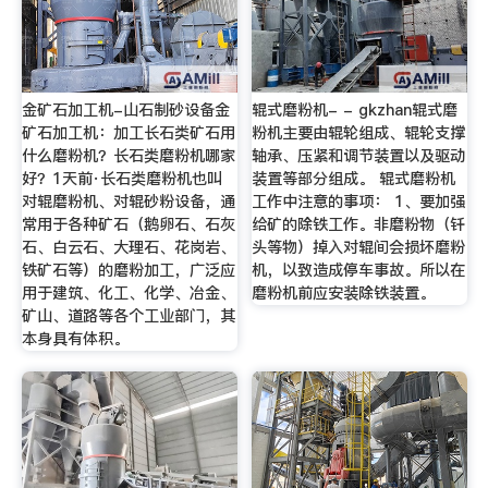
金矿石加工机-山石制砂设备金
辊式磨粉机- - gkzhan辊式磨
矿石加工机：加工长石类矿石用
粉机主要由辊轮组成、辊轮支撑
什么磨粉机？长石类磨粉机哪家
轴承、压紧和调节装置以及驱动
好？1天前·长石类磨粉机也叫
装置等部分组成。 辊式磨粉机
对辊磨粉机、对辊砂粉设备，通
工作中注意的事项： 1、要加强
常用于各种矿石（鹅卵石、石灰
给矿的除铁工作。非磨粉物（钎
石、白云石、大理石、花岗岩、
头等物）掉入对辊间会损坏磨粉
铁矿石等）的磨粉加工，广泛应
机，以致造成停车事故。所以在
用于建筑、化工、化学、冶金、
磨粉机前应安装除铁装置。
矿山、道路等各个工业部门，其
本身具有体积。