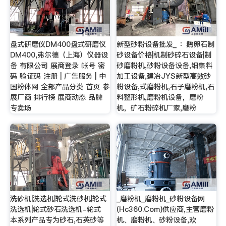
盘式研磨仪DM400盘式研磨仪
新型砂粉设备批发_ ：鹅卵石制
DM400,弗尔德（上海）仪器设
砂设备价格|机制砂碎石设备|制
备 有限公司 展商登录 帐号 密
砂磨粉机,砂粉设备设备,细集料
码 验证码 注册 | 广告服务 | 中
加工设备,建冶JYS新型高效砂
国粉体网 全部产品分类 首页 参
粉设备,式磨粉机,石子磨粉机,石
展厂商 排行榜 展商动态 品牌
料整形机,磨粉机设备，磨粉
专卖场
机，矿石粉碎机厂家,磨粉
洗砂机|洗选机|轮式洗砂机|轮式
_磨粉机_磨粉机_砂粉设备网
洗选机|轮式砂石洗选机-轮式
(Hc360.Com)供应商,主营磨粉
本系列产品专为砂石,石英砂等
机、磨粉机、砂粉设备,欢