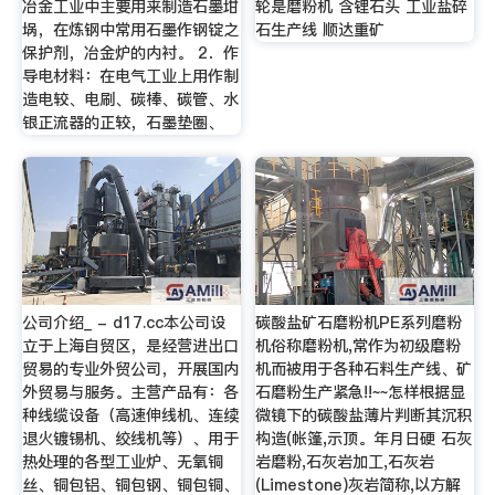
冶金工业中主要用来制造石墨坩
轮是磨粉机 含锂石头 工业盐碎
埚，在炼钢中常用石墨作钢锭之
石生产线 顺达重矿
保护剂，冶金炉的内衬。 2．作
导电材料：在电气工业上用作制
造电较、电刷、碳棒、碳管、水
银正流器的正较，石墨垫圈、
公司介绍_ - d17.cc本公司设
碳酸盐矿石磨粉机PE系列磨粉
立于上海自贸区，是经营进出口
机俗称磨粉机,常作为初级磨粉
贸易的专业外贸公司，开展国内
机而被用于各种石料生产线、矿
外贸易与服务。主营产品有：各
石磨粉生产紧急!!~~怎样根据显
种线缆设备（高速伸线机、连续
微镜下的碳酸盐薄片判断其沉积
退火镀锡机、绞线机等）、用于
构造(帐篷,示顶。年月日硬 石灰
热处理的各型工业炉、无氧铜
岩磨粉,石灰岩加工,石灰岩
丝、铜包铝、铜包钢、铜包铜、
(Limestone)灰岩简称,以方解