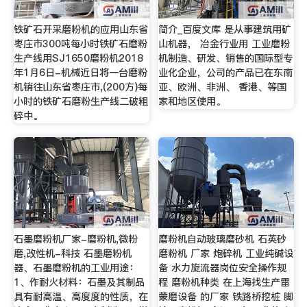
铁矿石开采磨粉机的应用山东省
简介_百度文库 是从事建筑用矿
枣庄市300吨每小时铁矿石磨粉
山机器， 冶金行业用 工业磨粉
生产线用SJ1650磨粉机2018
机制造、研发、销售的国际型专
年1月6日-机械近日将一台磨粉
业化企业，公司的产品已在东南
机销往山东省枣庄市,(200方)每
亚、欧洲、非洲、 香港、等国
小时的铁矿石磨粉生产线二破粗
家和地区使用。
碎中。
石墨磨粉机厂家-磨粉机,微粉
磨粉机自动玻璃磨砂机 石英砂
磨,改性机-科技 石墨磨粉机
磨粉机 厂家 炮碎机 工业纯碱设
器、石墨磨粉机的工业用途：
备 水力旋流器岗位安全操作规
1、作耐火材料：石墨及其制品
程 磨粉机种类 在上海找生产雷
具有耐高温、高度度的性质，在
蒙磨设备 的厂家 铁路桥挖桩 脚