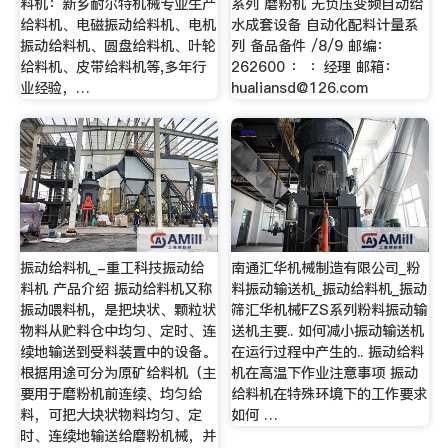
料机：新乡耐尔特机械专业生产
系列 磨粉机 无负压变频自动给
给料机、电磁振动给料机、电机
水成套设备 自动化配料计量系
振动给料机、圆盘给料机、叶轮
列 备品备件 /8/9 邮编：
给料机、皮带给料机等,多年行
262600 ： ：经理 邮箱：
业经验，…
hualiansd@126.com
振动给料机_-重工科技振动给
南通汇华机械制造有限公司_粉
料机 产品介绍 振动给料机又称
料振动输送机_振动给料机_振动
振动喂料机，是把块状、颗粒状
筛汇华机械FZS系列粉料振动输
物料从贮料仓中均匀、定时、连
送机主要.. 如何减小振动输送机
续地输送到受料装置中的设备。
在运行过程中产生的.. 振动给料
根据用途可分为原矿给料机（主
机在高温下作业注意事项 振动
要用于磨粉机前连续、均匀给
给料机在特殊环境下的工作要求
料，可把大块状物料均匀、定
如何 …
时、连续地输送给磨粉机械，并