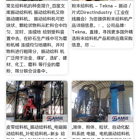
常见给料机的种类简介_百度文
粉末给料机 - Tekna - 振动 /
库振动给料机 振动给料机又称
片式DirectIndustry（工业在
振动喂料机。 振动给料机可把
线展会）为您提供粉末给料机产
块状、颗粒状物料从贮料仓中均
品详细信息。：，公司品牌：
匀、定时、连续地 给到受料装
Tekna。直接。寻找更多国外精
置中去，在砂石生产线中可为磨
选粉末给料机产品和供应商采购
粉机械 连续均匀地喂料，并对
信息，尽 …
物料进行粗筛分，振动给料 机
广泛用于冶金、煤矿、选矿、建
材、化工、磨料 等行业的磨
粉、筛分联合设备中。
皮带给料机_振动给料机_电磁振
,液体、粉体、粒状、自动化配
动给料机_叶轮给料机-新乡 给
料系统 电磁、电机振动给料机