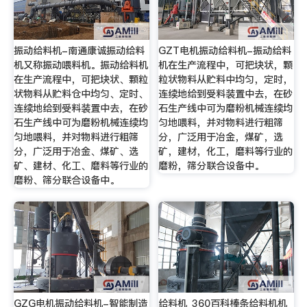
振动给料机-南通康诚振动给料
GZT电机振动给料机-振动给料
机又称振动喂料机。振动给料机
机在生产流程中，可把块状，颗
在生产流程中，可把块状、颗粒
粒状物料从贮料中均匀，定时，
状物料从贮料仓中均匀、定时、
连续地给到受料装置中去，在砂
连续地给到受料装置中去，在砂
石生产线中可为磨粉机械连续均
石生产线中可为磨粉机械连续均
匀地喂料，并对物料进行粗筛
匀地喂料，并对物料进行粗筛
分，广泛用于冶金，煤矿，选
分，广泛用于冶金、煤矿、选
矿，建材，化工，磨料等行业的
矿、建材、化工、磨料等行业的
磨粉，筛分联合设备中。
磨粉、筛分联合设备中。
GZG电机振动给料机-智能制造
给料机_360百科棒条给料机机