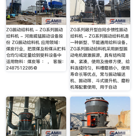
ZG振动给料机 - ZG系列振动
ZG系列敞开型自同步惯性振动
给料机 - 河南威猛振动设备股
给料机 - ZG系列振动给料机是
份 ZG振动给料机 应用领域：
一种新型、节能通用给料设备。
煤炭行业，把原煤及粉煤从贮料
ZG系列振动给料机采用新型振
仓均匀或定量给到受料设备中
动电机做激振源，具有结构简
适用物料：煤炭等 ： ， 客服：
单、紧凑，使用及维修方便，给
2487512285@
料连续均匀，料槽磨损小，使用
寿命长等优点，常与振动输送
机、振动筛、斗式提升机、磨粉
机等配套使用，用于自动