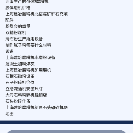
河南生产的4R型磨粉机
胶体磨机价格
上海建冶磨粉机北宿煤矿矸石充填
配件
粉煤会的重量
双轴粉煤机
滑石粉生产所用设备
制作腻子粉需要什么材料
设备
上海建冶磨粉机水磨粉设备
混凝土加粉煤灰
上海建冶磨粉机矿用磨机
石榴石微粉设备
石子粉碎机价位
立磨减速机安装尺寸
大同石料粉碎机经销店
石头粉碎什备
上海建冶磨粉机新昌石头碾砂机器
地图