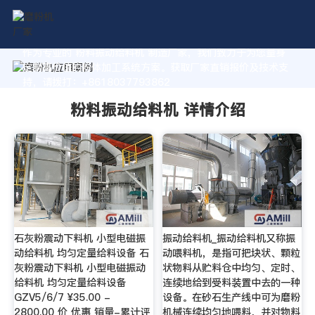
作为专业的 粉料振动给料机 制造厂家，我们致力于为您量身
定制高价值的粉体加工系统方案。获取厂家直销报价及技术支
持，请拨打：+8618037793862
粉料振动给料机 详情介绍
石灰粉震动下料机 小型电磁振
振动给料机_振动给料机又称振
动给料机 均匀定量给料设备 石
动喂料机，是指可把块状、颗粒
灰粉震动下料机 小型电磁振动
状物料从贮料仓中均匀、定时、
给料机 均匀定量给料设备
连续地给到受料装置中去的一种
GZV5/6/7 ¥35.00 -
设备。在砂石生产线中可为磨粉
2800.00 价 优惠 销量-累计评
机械连续均匀地喂料，并对物料