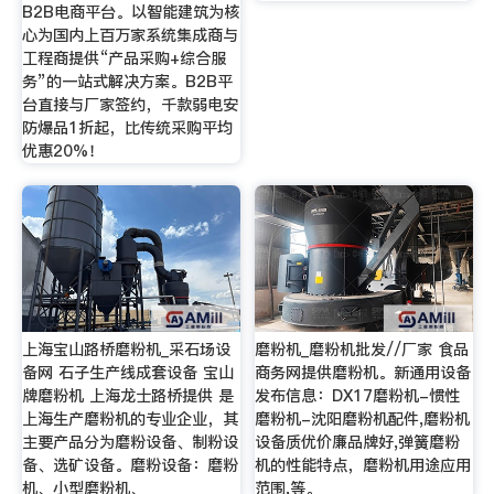
B2B电商平台。以智能建筑为核
心为国内上百万家系统集成商与
工程商提供“产品采购+综合服
务”的一站式解决方案。B2B平
台直接与厂家签约，千款弱电安
防爆品1折起，比传统采购平均
优惠20%！
上海宝山路桥磨粉机_采石场设
磨粉机_磨粉机批发//厂家 食品
备网 石子生产线成套设备 宝山
商务网提供磨粉机。新通用设备
牌磨粉机 上海龙士路桥提供 是
发布信息：DX17磨粉机-惯性
上海生产磨粉机的专业企业，其
磨粉机-沈阳磨粉机配件,磨粉机
主要产品分为磨粉设备、制粉设
设备质优价廉品牌好,弹簧磨粉
备、选矿设备。磨粉设备：磨粉
机的性能特点，磨粉机用途应用
机、小型磨粉机、
范围,等。