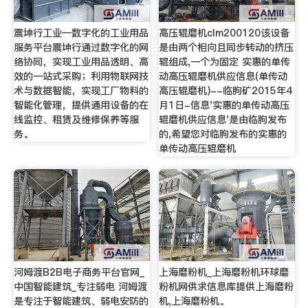
震坤行工业—数字化的工业用品
高压辊磨机clm200120该设备
服务平台震坤行通过数字化的网
是由两个相向且同步转动的挤压
络协同，实现工业用品透明、高
辊组成,一个为固定 实惠的单传
效的一站式采购；利用物联网技
动高压辊磨机供应信息(单传动
术与数据智能，实现工厂物料的
高压辊磨机)--临朐矿2015年4
智能化管理，提供通用设备的在
月1日-信息'实惠的单传动高压
线监控、租赁及维修保养等服
辊磨机供应信息'是由临朐发布
务。
的,希望您对临朐发布的实惠的
单传动高压辊磨机
河姆渡B2B电子商务平台官网_
上海磨粉机_上海磨粉机环球磨
中国智能建筑_专注弱电 河姆渡
粉机网供求信息库提供上海磨粉
是专注于智能建筑、弱电安防的
机,上海磨粉机。