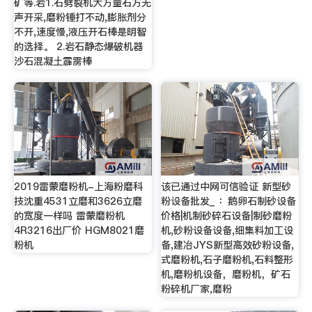
矿等.岩1.石劈裂机大方量石方无
声开采,磨粉锤打不动,膨胀剂分
不开,速度慢,液压开石棒是明智
的选择。 2.岩石静态爆破机器
沙石混凝土霹雳棒
2019雷蒙磨粉机-上海粉磨科
该已通过中网可信验证 新型砂
技沈重4531立磨和3626立磨
粉设备批发_ ：鹅卵石制砂设备
的宽度一样吗 雷蒙磨粉机
价格|机制砂碎石设备|制砂磨粉
4R3216出厂价 HGM8021磨
机,砂粉设备设备,细集料加工设
粉机
备,建冶JYS新型高效砂粉设备,
式磨粉机,石子磨粉机,石料整形
机,磨粉机设备，磨粉机，矿石
粉碎机厂家,磨粉