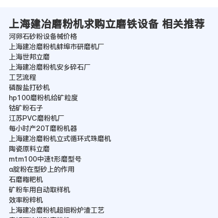
上海建冶磨粉机求购立磨铁设备 相关推荐
河卵石砂粉设备械价格
上海建冶磨粉机蚌埠市研磨机厂
上海世邦立磨
上海建冶磨粉机安乡碎石厂
工艺流程
磷酸盐打砂机
hp100磨粉机给矿粒度
钴矿粉石子
江苏PVC磨粉机厂
每小时产20T磨粉机器
上海建冶磨粉机立式循环式珠磨机
陶瓷原料立磨
mtm100中速t形磨型号
α腚粉在型砂上的作用
石磨糌粑机
矿粉车用自动取样机
效率粉粹机
上海建冶磨粉机超细粉炉渣工艺