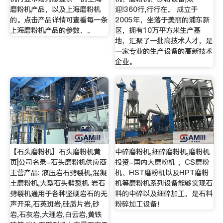
磨粉机产品，以及上海磨粉机
迎!360行,行行在。 成立于
的。点击产品详情可查看每一条
2005年，坐落于美丽的浦东新
上海磨粉机产品的参数、。
区，拥有10万平方米生产基
地，汇聚了一批高技术人才，是
一家专业的生产设备的高新技术
企业。
【石头磨粉机】石头磨粉机黄
中碎磨粉机,细碎磨粉机,磨粉机
页|公司名录-石头磨粉机供应商
投资-国内大磨粉机 ，CS磨粉
主营产品: 液压岩石劈裂机,混凝
机、HST磨粉机以及HPT磨粉
土磨粉机,大型石头劈裂机 岩石
机等磨粉机系列设备能够实现石
劈裂机通用于各种坚硬岩石的无
料的中碎以及细碎加工，是石料
声开采,石英斑岩,硅质片岩,砂
粉碎加工设备！
岩,石灰岩,大理岩,白云岩,黄铁