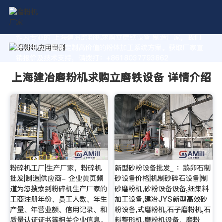
作为专业的 上海建冶磨粉机求购立磨铁设备 制造厂家，我们
致力于为您量身定制高价值的粉体加工系统方案。获取厂家直
销报价及技术支持，请拨打：+8618037793862
上海建冶磨粉机求购立磨铁设备 详情介绍
粉碎机工厂|生产厂家，粉碎机
新型砂粉设备批发_ ：鹅卵石制
批发|制造|供应商- 企业黄页频
砂设备价格|机制砂碎石设备|制
道为您搜索到粉碎机生产厂家的
砂磨粉机,砂粉设备设备,细集料
工商注册年份、员工人数、年生
加工设备,建冶JYS新型高效砂
产量、年营业额、信用记录、和
粉设备,式磨粉机,石子磨粉机,石
质量认证证书等相关企业信息。
料整形机,磨粉机设备，磨粉