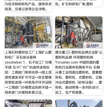
为您采购粉碎机产品，提供供求
机，矿石粉碎机厂家,磨粉
信息、交易记录等企业详情。
上海石料磨粉加工厂上海矿山磨
建冶重工|-磨粉机品牌企业|矿山
粉机厂 采石场设备网
磨粉机品牌 环球磨粉机网
cscshebei 1、石子加工厂办理
Ycrusher.com 中国权威的磨
手续 石子厂办厂的具体流程包
粉机行业媒体和商务平台 长期
括：工商部门审核名称→国土资
从事工业用高压磨粉机、雷蒙磨
源局颁发采矿许可证→安全管理
粉机、磨粉机、式磨粉机、立轴
局审批流程→环保局开环评证明
冲击式磨粉机（砂粉设备）、磨
→工商部门办理营业执照手续→
粉机、振动筛等一系列的设计、
税务部门办理税务登记证。
加工、生产和销售。