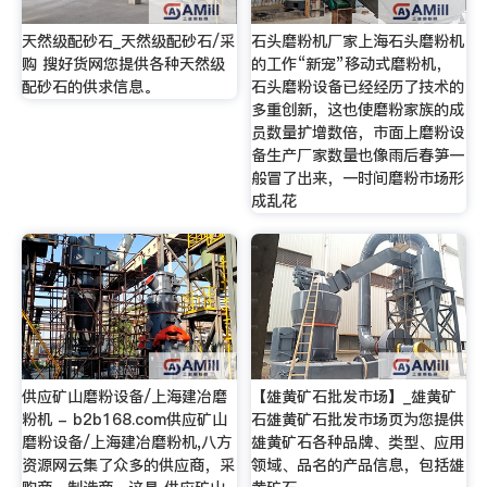
天然级配砂石_天然级配砂石/采
石头磨粉机厂家上海石头磨粉机
购 搜好货网您提供各种天然级
的工作“新宠”移动式磨粉机，
配砂石的供求信息。
石头磨粉设备已经经历了技术的
多重创新，这也使磨粉家族的成
员数量扩增数倍，市面上磨粉设
备生产厂家数量也像雨后春笋一
般冒了出来，一时间磨粉市场形
成乱花
供应矿山磨粉设备/上海建冶磨
【雄黄矿石批发市场】_雄黄矿
粉机 - b2b168.com供应矿山
石雄黄矿石批发市场页为您提供
磨粉设备/上海建冶磨粉机,八方
雄黄矿石各种品牌、类型、应用
资源网云集了众多的供应商，采
领域、品名的产品信息，包括雄