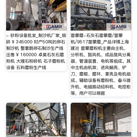
- 砂粉设备批发_制沙机厂家_细
雷蒙磨-石灰石雷蒙磨/雷蒙
碎 ¥ 345000 时产50吨的卵石
机/9517雷蒙磨_产品详情上海
制沙机 整套鹅卵石制沙生产线
建冶 雷蒙磨粉机主要由主机、
出售 ¥ 160000 卓昊石灰石磨
分析机、鼓风机、成品旋风分离
粉机 大理石粉碎机 石子磨粉机
器、管道装置、电机等组成。其
设备 石料磨粉生产线
中主机由机架、进风蜗壳、铲
刀、磨辊、磨环、罩壳及电机组
成。辅助设备有磨粉机、畚斗提
升机、电磁振动给料机、电控柜
等，用户可以根据