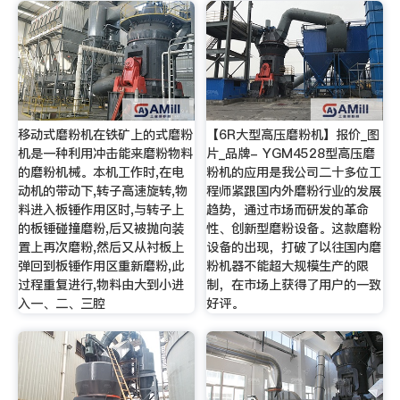
移动式磨粉机在铁矿上的式磨粉
【6R大型高压磨粉机】报价_图
机是一种利用冲击能来磨粉物料
片_品牌- YGM4528型高压磨
的磨粉机械。本机工作时,在电
粉机的应用是我公司二十多位工
动机的带动下,转子高速旋转,物
程师紧跟国内外磨粉行业的发展
料进入板锤作用区时,与转子上
趋势，通过市场而研发的革命
的板锤碰撞磨粉,后又被抛向装
性、创新型磨粉设备。这款磨粉
置上再次磨粉,然后又从衬板上
设备的出现，打破了以往国内磨
弹回到板锤作用区重新磨粉,此
粉机器不能超大规模生产的限
过程重复进行,物料由大到小进
制，在市场上获得了用户的一致
入一、二、三腔
好评。