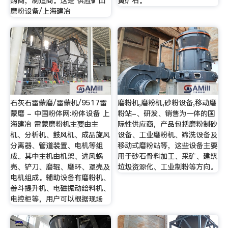
购商，制造商。这是 供应矿山
黄矿石。
磨粉设备/上海建冶
石灰石雷蒙磨/雷蒙机/9517雷
磨粉机,磨粉机,砂粉设备,移动磨
蒙磨 - 中国粉体网:粉体设备 上
粉站-、研发、销售为一体的国
海建冶 雷蒙磨粉机主要由主
际性供应商，产品包括磨粉制砂
机、分析机、鼓风机、成品旋风
设备、工业磨粉机、筛洗设备及
分离器、管道装置、电机等组
移动式磨粉站等，这些设备主要
成。其中主机由机架、进风蜗
用于砂石骨料加工、采矿、建筑
壳、铲刀、磨辊、磨环、罩壳及
垃圾资源化、工业制粉等方向。
电机组成。辅助设备有磨粉机、
畚斗提升机、电磁振动给料机、
电控柜等，用户可以根据现场