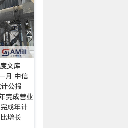
百度文库
 一月 中信
统计公报
全年完成营业
元，完成年计
 同比增长