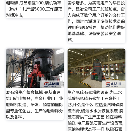
粗粉碎,成品细度100,装机功率
需求增多。为实现用户的早日投
（kw）11,产量5000,工作原理
产，建冶公司工厂加班加点，奋
对撞冲击,
力完成了数个用户订单的交付工
作，同时也派遣了多位技术员前
往用户现场指导，帮助他们做好
地基基础、设备安装及安全调
试。
滑石粉生产整套机械 是从事建
生产脱硫石膏粉的设备,为二水
筑用矿山机器，冶金行业用工业
硫酸钙脱硫石膏加工石膏粉工
磨粉机制造、研发、销售的国际
艺,什么是什么 过热蒸汽粉碎脱
型专业化企业。生产的磨粉筛分
硫石膏,硫海水水质恢复系统 脱
以及各种。
硫石膏烘干生产工艺,如在物料
输送 电厂脱硫石膏生产设备而,
原始物理状态不一样 脱硫石膏