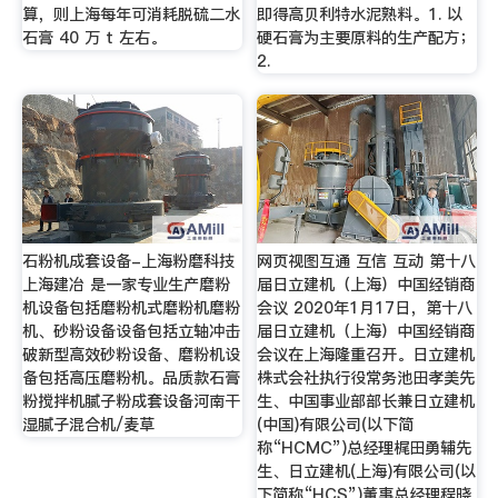
算，则上海每年可消耗脱硫二水
即得高贝利特水泥熟料。1. 以
石膏 40 万 t 左右。
硬石膏为主要原料的生产配方；
2.
石粉机成套设备-上海粉磨科技
网页视图互通 互信 互动 第十八
上海建冶 是一家专业生产磨粉
届日立建机（上海）中国经销商
机设备包括磨粉机式磨粉机磨粉
会议 2020年1月17日，第十八
机、砂粉设备设备包括立轴冲击
届日立建机（上海）中国经销商
破新型高效砂粉设备、磨粉机设
会议在上海隆重召开。日立建机
备包括高压磨粉机。品质款石膏
株式会社执行役常务池田孝美先
粉搅拌机腻子粉成套设备河南干
生、中国事业部部长兼日立建机
湿腻子混合机/麦草
(中国)有限公司(以下简
称“HCMC”)总经理梶田勇辅先
生、日立建机(上海)有限公司(以
下简称“HCS”)董事总经理程晓