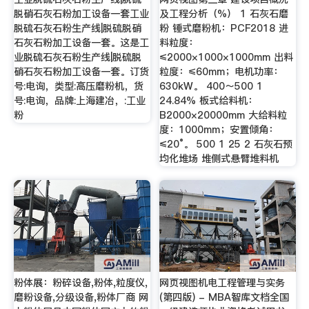
脱硝石灰石粉加工设备一套工业
及工程分析（%） 1 石灰石磨
脱硫石灰石粉生产线|脱硫脱硝
粉 锤式磨粉机：PCF2018 进
石灰石粉加工设备一套。这是工
料粒度：
业脱硫石灰石粉生产线|脱硫脱
≤2000×1000×1000mm 出料
硝石灰石粉加工设备一套。订货
粒度：≤60mm；电机功率：
号:电询，类型:高压磨粉机，货
630kW。 400～500 1
号:电询，品牌:上海建冶，:工业
24.84% 板式给料机：
粉
B2000×20000mm 大给料粒
度：1000mm；安置倾角：
≤20°。 500 1 25 2 石灰石预
均化堆场 堆侧式悬臂堆料机
粉体展：粉碎设备,粉体,粒度仪,
网页视图机电工程管理与实务
磨粉设备,分级设备,粉体厂商 网
(第四版) - MBA智库文档全国