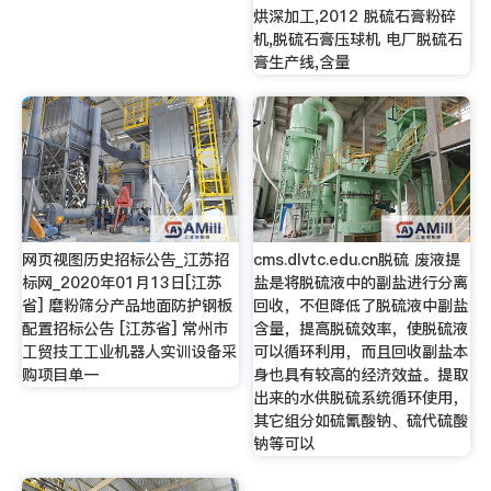
烘深加工,2012 脱硫石膏粉碎
机,脱硫石膏压球机 电厂脱硫石
膏生产线,含量
网页视图历史招标公告_江苏招
cms.dlvtc.edu.cn脱硫 废液提
标网_2020年01月13日[江苏
盐是将脱硫液中的副盐进行分离
省] 磨粉筛分产品地面防护钢板
回收，不但降低了脱硫液中副盐
配置招标公告 [江苏省] 常州市
含量，提高脱硫效率，使脱硫液
工贸技工工业机器人实训设备采
可以循环利用，而且回收副盐本
购项目单一
身也具有较高的经济效益。提取
出来的水供脱硫系统循环使用，
其它组分如硫氰酸钠、硫代硫酸
钠等可以