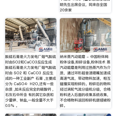
明先生出席会议，同来自全国
20余家
脱硫石膏是火力发电厂烟气脱硫
纳米蒸汽动能磨 - 中国粉体网:
时由SO2和CaCO3反应生成
粉体设备,粉碎设备,粉体技术 蒸
脱硫石膏是火力发电厂烟气脱硫
汽动能磨是利用过热蒸汽作为介
时由 SO2 和 CaCO3 反应生
质，通过环形超音速喷嘴加速成
成的一种工业副产 石膏 ,主要成
高速气流，带动物料加速，相互
分为 CaSO4· H2O,还有一些
碰撞实现粉碎的。粉碎后的物料
杂质 ,如未反应完全的碳酸钙 ,
经过涡轮气流分级机分级，合格
石灰石中所含 有的其它杂质和
粉料进入后面的收集系统收集，
少量钾、钠盐,一般含量不大于
不合格物料返回粉碎机继续被粉
0.5% 。
碎。