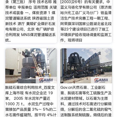
录（第三批） 序号 技术名称 推
[2003]26号）的有关要求，中
荐单位 申报单位 适用范围 关键
蓝义马铬化学有限公司（原济南
技术或装备 一、煤炭资源 1 煤
裕兴化工总厂义马分厂）铬盐清
泥管道输送系统 陕西省国土资
洁生产技术完善工程一期工程、
新技术 源厅 黄陵矿业煤矸石发
阿荣旗深圳国家公路湖北省北段
电有限公司，北京 电厂锅炉综
等23个建设项目已进行了竣工
合利用发 MNS煤泥管道输送系
环境保护验收现场调查和监测工
统。
作，现将项目
脱硫石膏综合利用技术_百度文
Gov.cn天然石膏、工业副石
库上海市现 有水泥企业近 19
膏、脱硫石膏等化工硫酸生产及
家， 2005 年水泥年产量近
水泥建材领域。以石膏为主原
1000 万 t。 水泥生产过程中
料，通过技术对石膏进行分解煅
需掺加产品质量 3%～ 5%的二
烧，分解后的含二氧化硫的窑气
水石膏作缓凝剂，按平均 4%计
送制酸系统制硫酸。煅烧后的渣