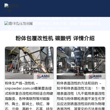
作为专业的 粉体包覆改性机 碳酸钙 制造厂家，我们致力于为
您量身定制高价值的粉体加工系统方案。获取厂家直销报价及
技术支持，请拨打：+8618037793862
粉体包覆改性机 碳酸钙 详情介绍
粉体生产线-改性机 -
粉体表面改性的方法和目的 -
cnpowder.com.cn蜂巢磨连续
知乎粉体表面改性方法： 1：物
式粉体复合改性机特别适合用硬
理表面改性（凡不能用表面改性
脂酸类、各种偶联剂等对碳酸
剂或与粉体颗粒表面不发生化学
钙、陶土、膨润土、铁红、滑
反应达到表面改性目的称为物理
石、云母、高岭土、石英、硅灰
表面改性，其常见的方法是包覆