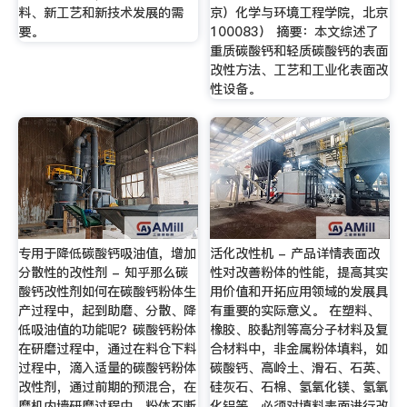
料、新工艺和新技术发展的需
京）化学与环境工程学院，北京
要。
100083） 摘要：本文综述了
重质碳酸钙和轻质碳酸钙的表面
改性方法、工艺和工业化表面改
性设备。
专用于降低碳酸钙吸油值，增加
活化改性机 - 产品详情表面改
分散性的改性剂 - 知乎那么碳
性对改善粉体的性能，提高其实
酸钙改性剂如何在碳酸钙粉体生
用价值和开拓应用领域的发展具
产过程中，起到助磨、分散、降
有重要的实际意义。 在塑料、
低吸油值的功能呢？碳酸钙粉体
橡胶、胶黏剂等高分子材料及复
在研磨过程中，通过在料仓下料
合材料中，非金属粉体填料，如
过程中，滴入适量的碳酸钙粉体
碳酸钙、高岭土、滑石、石英、
改性剂，通过前期的预混合，在
硅灰石、石棉、氢氧化镁、氢氧
磨机内墙研磨过程中，粉体不断
化铝等，必须对填料表面进行改