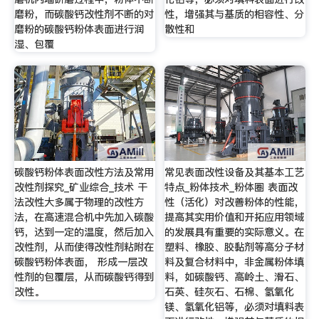
磨粉，而碳酸钙改性剂不断的对
性，增强其与基质的相容性、分
磨粉的碳酸钙粉体表面进行润
散性和
湿、包覆
碳酸钙粉体表面改性方法及常用
常见表面改性设备及其基本工艺
改性剂探究_矿业综合_技术 干
特点_粉体技术_粉体圈 表面改
法改性大多属于物理的改性方
性（活化）对改善粉体的性能，
法，在高速混合机中先加入碳酸
提高其实用价值和开拓应用领域
钙，达到一定的温度，然后加入
的发展具有重要的实际意义。在
改性剂，从而使得改性剂粘附在
塑料、橡胶、胶黏剂等高分子材
碳酸钙粉体表面， 形成一层改
料及复合材料中，非金属粉体填
性剂的包覆层，从而碳酸钙得到
料，如碳酸钙、高岭土、滑石、
改性。
石英、硅灰石、石棉、氢氧化
镁、氢氧化铝等，必须对填料表