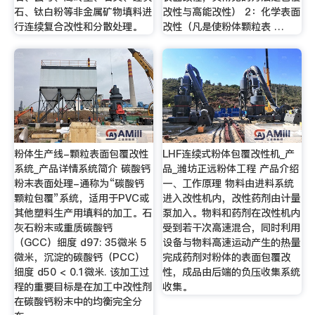
石、钛白粉等非金属矿物填料进
改性与高能改性） 2：化学表面
行连续复合改性和分散处理。
改性（凡是使粉体颗粒表 …
粉体生产线-颗粒表面包覆改性
LHF连续式粉体包覆改性机_产
系统_产品详情系统简介 碳酸钙
品_潍坊正远粉体工程 产品介绍
粉末表面处理-通称为“碳酸钙
一、工作原理 物料由进料系统
颗粒包覆”系统，适用于PVC或
进入改性机内，改性药剂由计量
其他塑料生产用填料的加工。石
泵加入。物料和药剂在改性机内
灰石粉末或重质碳酸钙
受到若干次高速混合，同时利用
（GCC）细度 d97: 35微米 5
设备与物料高速运动产生的热量
微米，沉淀的碳酸钙（PCC）
完成药剂对粉体的表面包覆改
细度 d50 < 0.1微米. 该加工过
性，成品由后端的负压收集系统
程的重要目标是在加工中改性剂
收集。
在碳酸钙粉末中的均衡完全分