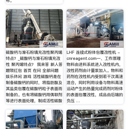
布。
碳酸钙与滑石粉填充改性聚丙烯
LHF 连续式粉体包覆改性机 -
特点？_碳酸钙与滑石粉填充改
cnreagent.com一、工作原理
性 聚丙烯特点？ 我来答 新人答
物料由进料系统进入改性机内，
题领红包 首页 在问 全部问题
改性药剂由计量泵加入。物料和
娱乐休闲 游戏 活性碳酸钙是在
药剂在改性机内受到若干次高速
制备碳酸钙的同时，将脂肪酸及
混合，同时利用设备与物料高速
其盐类包覆在碳酸钙粒子表面而
运动产生的热量完成药剂对粉体
制备的。也有将碳酸钙用偶联剂
的表面包覆改性，成品由后端的
等进行表面处理，制成活性碳酸
负压 …