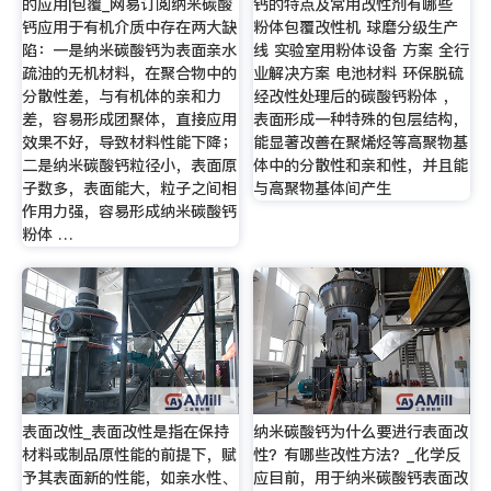
的应用|包覆_网易订阅纳米碳酸
钙的特点及常用改性剂有哪些
钙应用于有机介质中存在两大缺
粉体包覆改性机 球磨分级生产
陷：一是纳米碳酸钙为表面亲水
线 实验室用粉体设备 方案 全行
疏油的无机材料，在聚合物中的
业解决方案 电池材料 环保脱硫
分散性差，与有机体的亲和力
经改性处理后的碳酸钙粉体 ，
差，容易形成团聚体，直接应用
表面形成一种特殊的包层结构，
效果不好，导致材料性能下降；
能显著改善在聚烯烃等高聚物基
二是纳米碳酸钙粒径小，表面原
体中的分散性和亲和性，并且能
子数多，表面能大，粒子之间相
与高聚物基体间产生
作用力强，容易形成纳米碳酸钙
粉体 …
表面改性_表面改性是指在保持
纳米碳酸钙为什么要进行表面改
材料或制品原性能的前提下，赋
性？有哪些改性方法？_化学反
予其表面新的性能，如亲水性、
应目前，用于纳米碳酸钙表面改