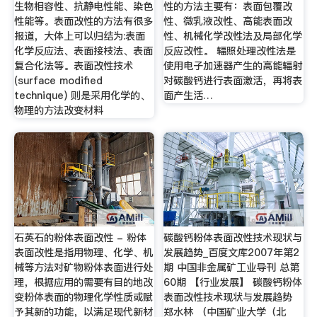
生物相容性、抗静电性能、染色
性的方法主要有：表面包覆改
性能等。表面改性的方法有很多
性、微乳液改性、高能表面改
报道，大体上可以归结为:表面
性、机械化学改性法及局部化学
化学反应法、表面接枝法、表面
反应改性。 辐照处理改性法是
复合化法等。表面改性技术
使用电子加速器产生的高能辐射
(surface modified
对碳酸钙进行表面激活，再将表
technique) 则是采用化学的、
面产生活…
物理的方法改变材料
石英石的粉体表面改性 - 粉体
碳酸钙粉体表面改性技术现状与
表面改性是指用物理、化学、机
发展趋势_百度文库2007年第2
械等方法对矿物粉体表面进行处
期 中国非金属矿工业导刊 总第
理，根据应用的需要有目的地改
60期 【行业发展】 碳酸钙粉体
变粉体表面的物理化学性质或赋
表面改性技术现状与发展趋势
予其新的功能，以满足现代新材
郑水林 （中国矿业大学（北