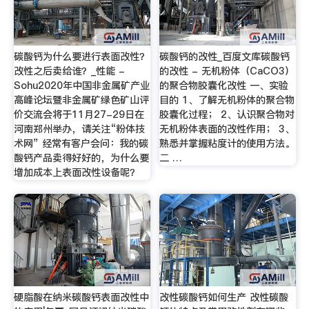
碳酸钙为什么要进行表面改性？
碳酸钙的改性_百度文库碳酸钙
改性之后卖给谁？_性能 -
的改性 - 无机粉体（CaCO3）
Sohu2020年中国非金属矿产业
的聚合物胶囊化改性 一、实验
高峰论坛暨非金属矿绿色矿山评
目的 1、了解无机粉体的聚合物
价交流会将于11月27-29日在
胶囊化过程； 2、认识聚合物对
河南郑州举办，请关注“粉体技
无机粉体表面的改性作用； 3、
术网” 经常有客户会问：我的碳
熟悉并掌握粘度计的使用方法。
酸钙产品卖得好好的，为什么要
二 …
增加成本上表面改性设备呢？
硬脂酸在纳米碳酸钙表面改性中
改性碳酸钙如何生产 改性碳酸