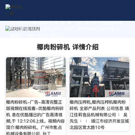
作为专业的 椰肉粉碎机 制造厂家，我们致力于为您量身定制
高价值的粉体加工系统方案。获取厂家直销报价及技术支持，
请拨打：+8618037793862
椰肉粉碎机 详情介绍
椰肉粉碎机-广告-高清完整正
椰肉压榨机,椰肉压榨机椰肉粉
版视频在线观看-优酷椰肉粉碎
碎机 全部产品列表 公司信息 靖
机 是在优酷播出的广告高清视
江佳莉食品机械有限公司 ： 吴
频,于 12:12:06上线。视频内容
先生 ： ： 靖江市经济开发区城
简介:椰肉粉碎机，广州市焦点
北园区常太路10号
机械设备有限公司, 孙工