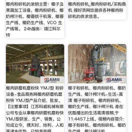
椰肉粉碎机的发明主营：椰子及
椰肉粉碎机_椰肉粉碎机/采购商
果蔬加工设备，椰肉粉碎机、椰
机 搜好货网您提供各种椰肉粉
奶榨汁机、椰蓉烘干机等、椰蓉
碎机的供求信息。
生产线、椰奶生产线、VCO 生
产线等。 24h服务：靖江科尔
特
椰肉研磨机磨粉快 YMJ型 粉碎
椰子粉碎机、椰肉粉碎机、椰奶
设备-食品商务网椰肉研磨机磨
生产线、椰汁榨汁机-生活-高
粉快 YMJ型产品介绍、批发。
清 椰子粉碎机、椰肉粉碎机、
【注意事项】江苏科威机械有限
椰奶生产线、椰汁榨汁机 是在
公司专业从事椰肉研磨机磨粉快
优酷播出的生活高清视频,于
YMJ型研发、生产、销售。公
11:44:57上线。视频内容简介:
司成立今，携天时、地利、人和
椰子粉碎机、椰肉粉碎机、椰奶
等诸多优势，已较具规模。
生产线、椰汁榨汁机