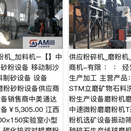
粉机_加料机–【】中
供应粉碎机_磨粉机
砂粉设备 移动制沙
商机-有限 ： ： 
料制砂设备 设备
生产加工 主营产品
万 磨粉砂粉设备供应商
STM立磨矿物石料
设备销售商中美通达
粉生产设备磨粉机磨
￥5,305.00 江西
中速微粉磨磨粉机T
00×150实验室小型
粉机选矿设备振动
 碳化钨双对辊磨粉
种碎石生产线球磨