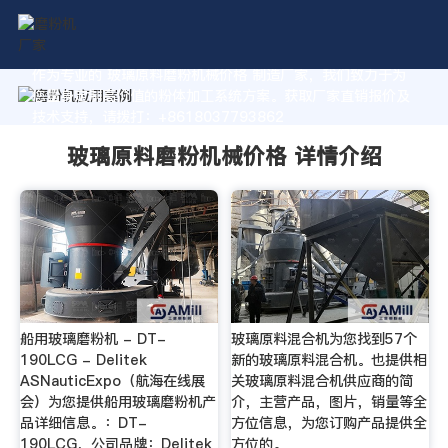
作为专业的 玻璃原料磨粉机械价格 制造厂家，我们致力于为
您量身定制高价值的粉体加工系统方案。获取厂家直销报价及
技术支持，请拨打：+8618037793862
玻璃原料磨粉机械价格 详情介绍
船用玻璃磨粉机 - DT-
玻璃原料混合机为您找到57个
190LCG - Delitek
新的玻璃原料混合机。也提供相
ASNauticExpo（航海在线展
关玻璃原料混合机供应商的简
会）为您提供船用玻璃磨粉机产
介，主营产品，图片，销量等全
品详细信息。：DT-
方位信息，为您订购产品提供全
190LCG，公司品牌：Delitek
方位的。