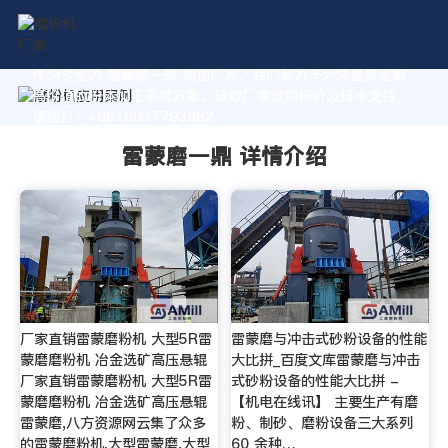
作为专业的 雷蒙磨一鼎 制造厂家，我们致力于为您量身定制
高价值的粉体加工系统方案。获取厂家直销报价及技术支持，
请拨打：+8618037793862
雷蒙磨一鼎 详情介绍
厂家直销雷蒙磨粉机 大型5R雷
雷蒙磨与冲击式砂粉设备的性能
蒙磨磨粉机 冶金选矿高压悬辊
大比拼_百度文库雷蒙磨与冲击
厂家直销雷蒙磨粉机 大型5R雷
式砂粉设备的性能大比拼 -
蒙磨磨粉机 冶金选矿高压悬辊
【机电在线讯】 主要生产有磨
雷蒙磨,八方资源网云集了众多
粉、制砂、磨粉设备三大系列
的雷蒙磨粉机,大型雷蒙磨,大型
60 余种…