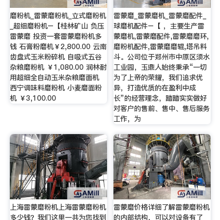
磨粉机_雷蒙磨粉机_立式磨粉机
雷蒙磨_雷蒙磨机_雷蒙磨配件_
_超细磨粉机–【桂林矿山 负压
球磨机配件–【 ，主要生产雷
雷蒙磨 投资一套雷蒙磨粉机多
蒙磨机,雷蒙磨配件,雷蒙磨磨环,
钱 石膏粉磨机￥2,800.00 云南
磨粉机配件,雷蒙磨磨辊,塔吊料
齿盘式玉米粉碎机 自吸式五谷
斗。公司位于郑州市中原区须水
杂粮磨粉机 ￥1,080.00 润林耐
工业园，玉鼎人始终秉承“一切
用超细全自动玉米杂粮磨面机
为了上帝的荣耀，我们追求优
西宁调味料磨粉机 小麦磨面粉
异，打造优质的在盈利中成
机 ￥3,100.00
长”的经营理念，踏踏实实做好
对客户的售前、售中、售后服务
工作，为
上海雷蒙磨粉机上海雷蒙磨粉机
雷蒙磨价格详细了解雷蒙磨粉机
多少钱？我们这里一共为您找到
的内部结构，可以对设备有了