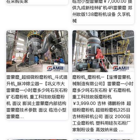
在采购买家
临沧小型雷蒙磨￥7,000.00 提
供九成新桂林矿机4R雷蒙磨 郑
州欧版138磨粉机设备 久孚机
械
雷蒙磨_超细微粉磨粉机_斗式提
磨粉机_磨粉机–【淄博雷蒙机
升机_脉冲除尘器–【巩义市大
械制造有限公司】雷蒙磨一小时
雷蒙磨一小时磨多少吨石灰石粉
磨多少吨石灰石粉 矿石磨粉机
矿石磨粉机 重工科技欧版磨粉
重工科技欧版磨粉机
机 面议 膨润土雷蒙磨内部结构
￥3,999.00 吉林 德鹏粉体 超
雷蒙磨技术参数 面议 临沧小型
细粉磨粉机 超细粉磨机325目
雷蒙磨…
吉林粉碎机公司 面议 2000目
工业磨粉机 塑料用硅灰石粉厂
家制粉设备 高效纳米级 …