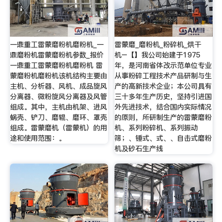
一鼎重工雷蒙磨粉机磨粉机_一
雷蒙磨_磨粉机_粉碎机_烘干
鼎磨粉机雷蒙磨粉机参数_报价
机–【】我公司始建于1975
一鼎重工雷蒙磨粉机磨粉机 雷
年，是河南省体改示范单位专业
蒙磨粉机磨粉机该机结构主要由
从事粉碎工程技术产品研制与生
主机、分析器、风机、成品旋风
产的高新技术企业；本公司具有
分离器、微粉旋风分离器及风管
三十多年生产历史，坚持引进国
组成。其中，主机由机架、进风
外先进技术，结合国内实际情况
蜗壳、铲刀、磨辊、磨环、罩壳
的原则，所研制生产的雷蒙磨粉
组成。雷蒙磨机（雷蒙机）的用
机、系列粉碎机、系列振动
途和使用范围：。
筛；、锤式、式、、自击式磨粉
机及砂石生产线