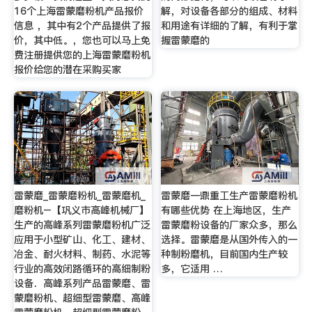
16个上海雷蒙磨粉机产品报价
解，对设备各部分的组成、材料
信息 ，其中有2个产品提供了报
和用途有详细的了解，有利于掌
价，其中低。，您也可以马上免
握雷蒙磨的
费注册提供您的上海雷蒙磨粉机
报价给您的潜在采购买家
雷蒙磨_雷蒙磨粉机_雷蒙磨机_
雷蒙磨一鼎重工生产雷蒙磨粉机
磨粉机–【巩义市高峰机械厂】
有哪些优势 在上海地区，生产
生产的高峰系列雷蒙磨粉机广泛
雷蒙磨粉设备的厂家众多，那么
应用于小型矿山、化工、建材、
选择。雷蒙磨是从国外传入的一
冶金、耐火材料、制药、水泥等
种制粉磨机，目前国内生产较
行业的高效闭路循环的高细制粉
多，它适用 …
设备．高峰系列产品雷蒙磨、雷
蒙磨粉机、超细型雷蒙磨、高峰