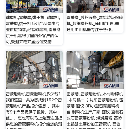
球磨机,雷蒙磨,烘干机-球磨机,
雷蒙磨_砂粉设备_建筑垃圾粉碎
雷蒙磨,烘干机系列产品是由专
机_超细磨粉机_通用矿山机器
业供应销售,经营球磨机,雷蒙磨,
通用矿山机器专注于各种。
烘干机赢得了国内外客户的认
可,欢迎来电来涵洽谈交流!
雷蒙磨粉机雷蒙磨粉机多少钱？
雷蒙磨_雷蒙磨粉机_木材粉碎机
我们这里一共为您找到192个雷
_木屑机–【 沈阳雷蒙磨粉机 雷
蒙磨粉机产品报价信息 ，其中
蒙磨 面议 3R小型雷蒙磨粉机一
有9个产品提供了报价，其中
台 制粉机生产厂家 面议 直销石
低。，您也可以马上免费注册提
灰石雷蒙磨粉机 煤炭磨粉 高岭
供您的雷蒙磨粉机报价给您的潜
土铝矾土磨粉加工雷蒙机 面议