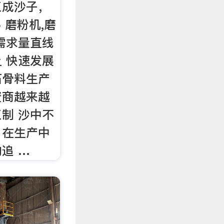
工成沙子，
 磨粉机,磨
需求量直线
 快速发展
石骨料生产
资商越来越
制 沙中不
，在生产中
追 …