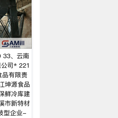
20 33、云南
司* 221
食品有限责
丽江坤源食品
、保鲜冷库建
玉溪市新特材
科技型企业-