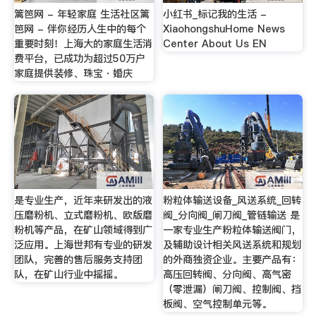
篱笆网 - 年轻家庭 生活社区篱
小红书_标记我的生活 -
笆网 - 伴你经历人生中的每个
XiaohongshuHome News
重要时刻！上海大的家庭生活消
Center About Us EN
费平台，已成功为超过50万户
家庭提供装修、珠宝・婚庆
是专业生产，近年来研发出的液
粉粒体输送设备_风送系统_回转
压磨粉机、立式磨粉机、欧版磨
阀_分向阀_闸刀阀_管链输送 是
粉机等产品，在矿山领域得到广
一家专业生产粉粒体输送阀门，
泛应用。上海世邦有专业的研发
及辅助设计相关风送系统和规划
团队，完善的售后服务支持团
的外商独资企业。主要产品有：
队，在矿山行业中摇摇。
高压回转阀、分向阀、高气密
（零泄漏）闸刀阀、控制阀、挡
板阀、空气控制单元等。