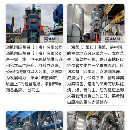
道勉国际贸易（上海）有限公司
上海菜_沪菜即上海菜，是中国
道勉国际贸易（上海）有限公司
的主要地方风味菜之一。本帮菜
是一家工业、电子胶粘剂供应商
是上海菜的别称，是江南地区传
和化学品供应商。自成立以来，
统饮食文化的一个重要流派。所
公司始终坚持以人为本，以创新
谓本帮，即本地。以浓油赤酱、
为发展动力，秉承“诚信商家，
咸淡适中、保持原味、醇厚鲜美
质量上”的经营理念，争创市场
为其特色。常用的烹调方法以红
知名品牌。 公司主 …
烧、煨、糖为主。后为适应上海
人喜食清淡爽口的口味，菜肴渐
由原来的重油赤酱趋向