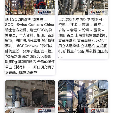
瑞士SCC的微博_微博瑞士
世邦磨粉机中国粉体 技术网 -
SCC，Swiss Centers China
资讯 - 技术 - 市场 - 供应 -
瑞士官方微博。瑞士SCC的微
求购 - 会展 - 论坛 - 登录 -
博主页、个人资料、相册。新浪
注册 首页 上海世邦雷蒙磨粉机
微博，随时随地分享身边的新鲜
雷蒙粉煤机 雷蒙磨粉机 水泥厂
事儿。 #CSCnews# “我们放
用立式磨粉机 立式磨机 立式麽
肆的生长，只为了能回去一趟。
机 矿粉生产设备 煤灰粉 加工机
“@薛之谦 薛之谦超话 和@郭
…
聪明Dg 郭聪明超话 合作的感怀
单曲《耗尽》，一开口便充满了
诉说感，娓娓道来中