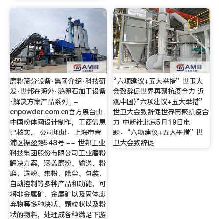
磨粉筛分设备·集团介绍·科技研
“六项建议+五大举措” 世卫大
发·世邦在海外·鹅卵石加工设备
会致辞促世界再聚抗疫合力 近
·解决方案产品系列_ -
观中国)“六项建议+五大举措”
cnpowder.com.cn官方展台由
世卫大会致辞促世界再聚抗疫合
中国粉体网设计制作，工商信息
力 中新社北京5月19日电
已核实。 公司地址：上海市青
题：“六项建议+五大举措” 世
浦区振盈路548号 -- 世邦工业
卫大会致辞促
科技集团股份有限公司工业磨粉
解决方案，涵盖磨粉、输送、粉
磨、选粉、集粉、除尘、包装、
自动控制等多种产品和功能，可
将非金属矿、金属矿以及固体废
弃物等多种块状、颗粒状以及粉
状的物料，处理成各种满足下游