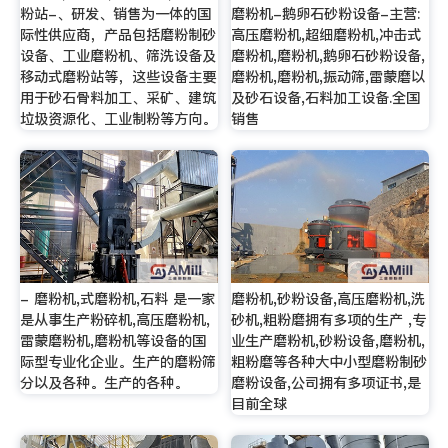
粉站-、研发、销售为一体的国
磨粉机-鹅卵石砂粉设备-主营:
际性供应商，产品包括磨粉制砂
高压磨粉机,超细磨粉机,冲击式
设备、工业磨粉机、筛洗设备及
磨粉机,磨粉机,鹅卵石砂粉设备,
移动式磨粉站等，这些设备主要
磨粉机,磨粉机,振动筛,雷蒙磨以
用于砂石骨料加工、采矿、建筑
及砂石设备,石料加工设备.全国
垃圾资源化、工业制粉等方向。
销售
- 磨粉机,式磨粉机,石料 是一家
磨粉机,砂粉设备,高压磨粉机,洗
是从事生产粉碎机,高压磨粉机,
砂机,粗粉磨拥有多项的生产 ,专
雷蒙磨粉机,磨粉机等设备的国
业生产磨粉机,砂粉设备,磨粉机,
际型专业化企业。生产的磨粉筛
粗粉磨等各种大中小型磨粉制砂
分以及各种。生产的各种。
磨粉设备,公司拥有多项证书,是
目前全球