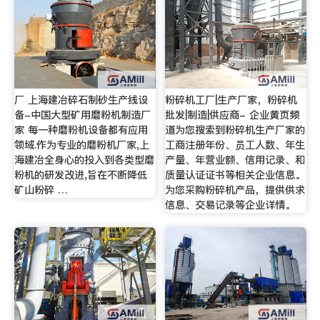
厂 上海建冶碎石制砂生产线设
粉碎机工厂|生产厂家，粉碎机
备-中国大型矿用磨粉机制造厂
批发|制造|供应商- 企业黄页频
家 每一种磨粉机设备都有应用
道为您搜索到粉碎机生产厂家的
领域.作为专业的磨粉机厂家,上
工商注册年份、员工人数、年生
海建冶全身心的投入到各类型磨
产量、年营业额、信用记录、和
粉机的研发改进,旨在不断降低
质量认证证书等相关企业信息。
矿山粉碎 …
为您采购粉碎机产品，提供供求
信息、交易记录等企业详情。