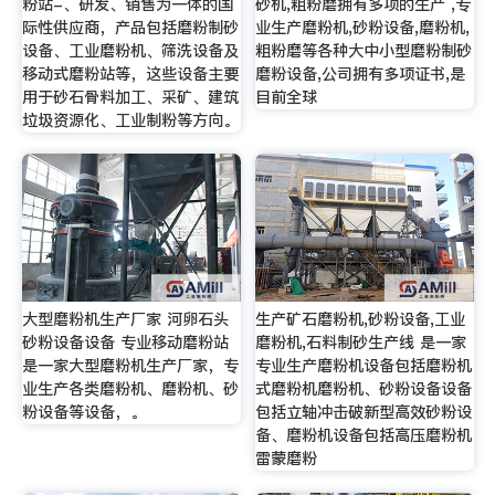
粉站-、研发、销售为一体的国
砂机,粗粉磨拥有多项的生产 ,专
际性供应商，产品包括磨粉制砂
业生产磨粉机,砂粉设备,磨粉机,
设备、工业磨粉机、筛洗设备及
粗粉磨等各种大中小型磨粉制砂
移动式磨粉站等，这些设备主要
磨粉设备,公司拥有多项证书,是
用于砂石骨料加工、采矿、建筑
目前全球
垃圾资源化、工业制粉等方向。
大型磨粉机生产厂家 河卵石头
生产矿石磨粉机,砂粉设备,工业
砂粉设备设备 专业移动磨粉站
磨粉机,石料制砂生产线 是一家
是一家大型磨粉机生产厂家，专
专业生产磨粉机设备包括磨粉机
业生产各类磨粉机、磨粉机、砂
式磨粉机磨粉机、砂粉设备设备
粉设备等设备，。
包括立轴冲击破新型高效砂粉设
备、磨粉机设备包括高压磨粉机
雷蒙磨粉