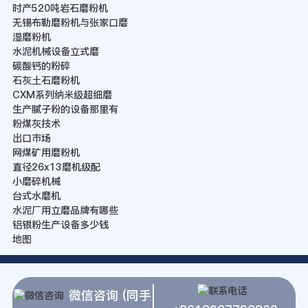
时产520吨岩石磨粉机
无锡布勒磨粉机与张家口磨
湿磨粉机
水泥机械设备立式磨
碳酸钙的粉碎
石灰土石磨粉机
CXM系列纳米级超细磨
生产腻子粉的设备那里有
粉煤灰技术
出口市场
网煤矿用磨粉机
直径26x13磨机级配
小磨碎机械
台式水磨机
水泥厂用立磨品牌有哪些
铝银粉生产设备多少钱
地图
微信咨询 (同手