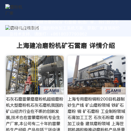
作为专业的 上海建冶磨粉机矿石雷磨 制造厂家，我们致力于
为您量身定制高价值的粉体加工系统方案。获取厂家直销报价
及技术支持，请拨打：+8618037793862
上海建冶磨粉机矿石雷磨 详情介绍
石灰石磨雷蒙磨磨粉机超细磨粉
上海专用磨粉铜粉200目机器制
机大型磨粉机石灰石磨机我国的
砂生产线 矿山磨粉领域 铁矿石
矿山经济行业在不断的创新发
磨粉 铜 矿石磨粉 工业制粉领域
展,技术也在雷蒙磨粉机专业生
石膏加工工艺 石灰石粉磨 煤粉
产厂家,本公司有二十年的雷蒙
加工设备 建筑磨粉领域 上海世
机生产经验,产品包括三环中速
邦机器积极推动磨粉机产品质量