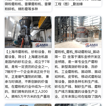
微粉磨粉机、雷蒙磨粉机、雷蒙
工程（图）_勤加缘
粉碎机、梯形磨等多种
【上海市磨粉机、砂粉设备、粉
磨粉机_磨机_移动磨粉站_振动
磨设备，筛分】上海建冶机器
筛–【】坐落于浦东金桥开发区
是国内的砂石企业，成立于7年
金桥路，是一家专业生产磨粉
前，是有一定资历的企业之一，
机、新型高效砂粉设备、洗砂
7随对于一个企业来说正处于壮
机、工业磨粉机、振动筛、振动
年，正是朝气蓬勃的时期。 秉
给料机、皮带机、移动式磨粉站
承与时俱进，不断创新的价值
等设备，提供各种石料生产线、
观，在磨粉机行业中成为一只化
碎石生产线、制砂生产线、磨粉
的，我们拥有的技术工人200
生产线方案配置的设备生产企
人，拥有5万平方米的生产基地
业，近年来我公司在吸取了国内