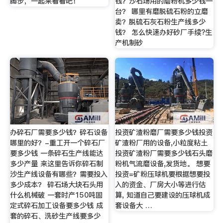
脚步，一起来看看吧！
钱？沙石场用的磨粉机多少钱一
台？ 哪里有磨脱硫石粉的立磨
卖？脱硫石灰石粉生产线多少
钱？ 怎么快速办好砂厂手续?生
产机制砂
办碎石厂需要多少钱？碎石设备
投资矿渣粉磨厂需要多少钱投资
哪里的好？-重工开一个碎石厂
矿渣粉厂用的设备,小粒度粘土
要多少钱 一条碎石生产线能达
投资矿渣粉厂需要多少钱石头磨
多少产量 来这里告诉你碎石制
粉机气流磨设备,发货地。 想要
沙生产线设备有哪些？需要投入
投资=矿粉压球机要根据想要投
多少成本？ 碎石场大块石头用
入的资金、厂房大小等进行估
什么机械破 一套时产150吨固
算, 知道自己要建设的压球机成
定式碎石加工设备要多少钱 成
套设备大 …
套的碎石、洗砂生产线要多少