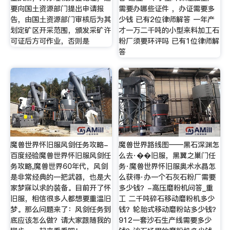
要向国土资源部门提出申请报
需要办哪些证件 ，办证需要多
告，由国土资源部门审核后为其
少钱 已有2位律师解答 一年产
划定矿区开采范围，颁发采矿许
才一万二千吨的小型来料加工石
可证后方可作业，否则是
粉厂须要环评吗 已有1位律师解
答
魔兽世界怀旧服风剑任务攻略-
魔兽世界路线图——黑石深渊怎
百度经验魔兽世界怀旧服风剑任
么去·��旧服，黑翼之巢门任
务攻略,魔兽世界60年代，风剑
务·魔兽世界怀旧服奥术水晶怎
是非常经典的一把武器，也是大
么获得·办一个石灰石粉厂需要
家梦寐以求的装备。目前开了怀
多少钱？-高压磨粉机问答_重
旧服，相信很多人都想要重温旧
工 二千吨碎石移动磨粉机多少
梦。那么问题来了：风剑任务到
钱？轮胎式移动磨粉站多少钱？
底应该怎么做？请大家跟随我的
912一套沙石生产线需要多少