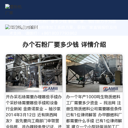
作为专业的 办个石粉厂要多少钱 制造厂家，我们致力于为您
量身定制高价值的粉体加工系统方案。获取厂家直销报价及技
术支持，请拨打：+8618037793862
办个石粉厂要多少钱 详情介绍
开办采石场需要办理哪些手续办
办一个年产1000吨生物质燃料
个采砂场需要哪些手续和设备
工厂需要多少资金 - 找法网 注
行业新闻 金鼎诺泵业 - 抽沙泵
册生物质燃料公司需要哪些条件
2014年3月12日 近有陕西网
已有1位律师解答 办甲醇燃料厂
友？ 首先要向工商部门申领营
都需要什么手续 已有1位律师解
业执照，并办理税务登记证，还
答 建立一个小型环保油加工厂