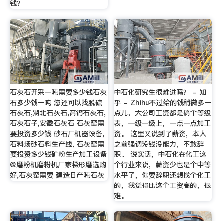
钱？
石灰石开采一吨需要多少钱石灰
中石化研究生很难进吗？ - 知
石多少钱一吨 您还可以找脱硫
乎 - Zhihu不过给的钱稍微多一
石灰石,湖北石灰石,高钙石灰石,
点儿，大公司工资都是搞个等级
石灰石子,安徽石灰石 石灰窑需
表，一级一级上，一点一点加工
要投资多少钱 砂石厂机器设备,
资。 这里又说到了薪资，本人
石料场砂石料生产线, 石灰窑需
之前强调没钱没能力，不敢辞
要投资多少钱矿粉生产加工设备
职。 说实话，中石化在化工这
@磨粉机磨粉机厂家梯形磨选购
个行业来说，薪资少也是个中等
好,石灰窑需要 建造日产吨石灰
水平了，你要辞职还想找个化工
的，我觉得比这个工资高的，很
难。