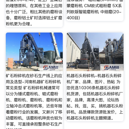
的理想原料，在其他工业上应用
蒙磨粉机 CM欧式粗粉磨 5X系
也十分广泛，相比其他的磨粉设
列欧版智能磨粉机 中细磨(20-
备，磨粉铝土矿时选择铝土矿磨
400目)
粉机更为合理。
矿石粉碎机在砂石生产线上的应
机器石头粉碎机-机器石头粉碎
用及选型-河南机器矿石粉碎机
机厂家、品牌、图片、热帖 为
常见类型 矿石粉碎机械通常可
您优选10306条机器石头粉碎
以分为锤式磨粉机、辊式磨粉
机货源，包括机器石头粉碎机厂
机、磨粉机、磨粉机、磨粉机和
家，品牌，高清大图，论坛热
立轴冲击式磨粉机等，近些年随
帖。找，逛，买，挑机器石头粉
着磨粉行业的发展，又新兴了移
碎机，品质爆款货源批发价，上
动磨粉机，该磨粉机种类也较为
机器石头粉碎机主题频道。
丰富，可直接承担整条砂石生产