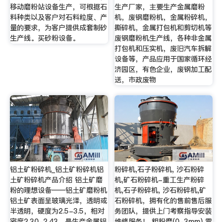
移动磨粉站设备生产，可根据石
生产厂家，主要生产金属磨粉
料种类以及客户对石料粒度、产
机，废钢磨粉机，金属粉碎机，
量的要求，为客户提供成套制砂
撕碎机，金属打包机和剪切机等
生产线。买砂粉设备。
废钢磨粉机生产线，各种非金属
打包机和压实机，废旧汽车拆解
设备等，产品应用于国家循环经
济园区，有色企业，废钢加工配
送，市政废物
铝土矿粉碎机_铝土矿粉碎机铝
粉碎机,石子粉碎机, 沙石粉碎
土矿粉碎机产品介绍 铝土矿磨
机,矿石粉碎机-重工生产粉碎
粉的理想设备——铝土矿磨粉机
机,石子粉碎机, 沙石粉碎机,矿
铝土矿表面呈玻璃光泽，透明或
石粉碎机，拥有化的售前售后服
半透明，硬度为2.5-3.5，相对
务团队，提供上门考察指导安装
密度2.30-2.43，是生产金属铝
维修服务！ 粗粉磨(0-3mm) 雷