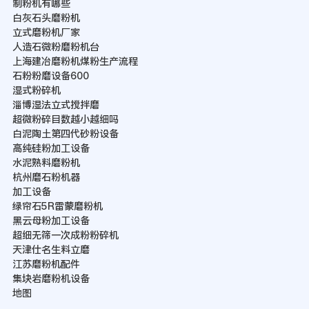
制粉机有哪些
白灰石头磨粉机
立式磨粉机厂家
人造石微粉磨粉机台
上海建冶磨粉机煤粉生产流程
石粉粉磨设备600
湿式粉碎机
淄博湿法立式搅拌磨
超微粉碎目数越小越细吗
白泥陶土第四代砂粉设备
高纯硅粉加工设备
水泥熟料磨粉机
杭州磨石粉机器
加工设备
绿帘石5R雷蒙磨粉机
黑云母粉加工设备
超细无筛一次成粉粉碎机
天津仕名生料立磨
江苏磨粉机配件
集块岩磨粉机设备
地图