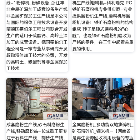
线-1粉碎机_粉碎设备_浙江丰
机生产线|磨粉机-科利瑞克 PC
非金属矿深加工成套设备生产线
铁矿石磨粉机专业供应商-专业
非金属矿深加工生产线是本公司
提供磨粉机生产线,磨粉机等磨
与国际的粉体工程技术设备开发
粉机设备！铁矿石磨粉机的结构
商德国霍伯尔工程公司联合开发
组成 转子是锤式磨粉机的"心
生产的适用于碳酸钙、高岭土深
脏"，也是铁矿石磨粉机验收为
加工的成套设备。德国霍伯尔工
严格的零件，在工作中起着关重
程公司是一家专业从事研究开发
要的作用。
超微粉体加工技术的公司，开发
的高岭土、碳酸钙等非金属深加
工技术
成套磨粉生产线,砂石料磨粉生
金属磨粉机_多功能双轴撕碎机_
产线,移动磨粉站-长城重工更专
矿石粉碎机_铜米机–【河南省
注于石料生产线，制砂生产线，
是再生资源回收利用设备的专业