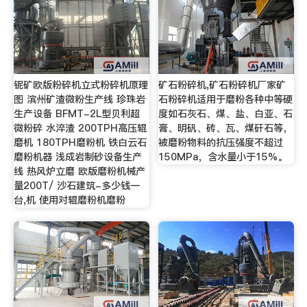
铌矿欧版粉碎机立式粉碎机原理
矿石粉碎机,矿石粉碎机厂家矿
图 滨州矿渣微粉生产线 珍珠岩
石粉碎机适用于磨粉各种中等硬
生产设备 BFMT-2L型贝利超
度如石灰石、煤、盐、白亚、石
微粉碎 水淬渣 200TPH高压辊
膏、明矾、砖、瓦、煤矸石等，
磨机 180TPH磨粉机 铁白云石
被磨粉物料的抗压强度不超过
磨粉机器 浅成岩制砂设备生产
150MPa，含水量小于15%。
线 热风炉立磨 欧版磨粉机械产
量200T/ 沙石建筑-多少钱一
台,机 使用对辊磨粉机磨粉