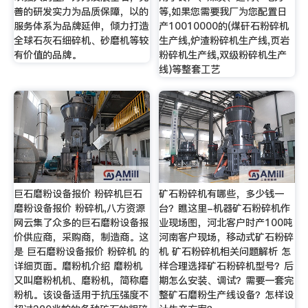
善的研发实力为品质保障，以的
等,如果您需要我厂为您配置日
服务体系为品牌延伸，倾力打造
产10010000的(煤矸石粉碎机
全球石灰石细碎机、砂磨机等较
生产线,炉渣粉碎机生产线,页岩
有价值的品牌。
粉碎机生产线,双级粉碎机生产
线)等整套工艺
巨石磨粉设备报价 粉碎机巨石
矿石粉碎机有哪些，多少钱一
磨粉设备报价 粉碎机,八方资源
台？瞧这里-机器矿石粉碎机作
网云集了众多的巨石磨粉设备报
业现场图，河北客户时产100吨
价供应商，采购商，制造商。这
河南客户现场，移动式矿石粉碎
是 巨石磨粉设备报价 粉碎机 的
机 矿石粉碎机相关问题解析 怎
详细页面。磨粉机介绍 磨粉机
样合理选择矿石粉碎机型号？后
又叫磨粉机机、磨粉机，简称磨
期怎么安装、调试？需要一套完
粉机。该设备适用于抗压强度不
整矿石磨粉生产线设备？怎样设