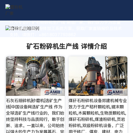
作为专业的 矿石粉碎机生产线 制造厂家，我们致力于为您量
身定制高价值的粉体加工系统方案。获取厂家直销报价及技术
支持，请拨打：+8618037793862
矿石粉碎机生产线 详情介绍
石灰石细碎机|砂磨机|选矿生产
煤矸石粉碎机设备郑建机械专业
线|中国设备网选矿生产线 作为
致力于生产秸秆颗粒机,锯末颗
全球选矿生产线行业的，我们始
粒机,木屑颗粒机,生物质颗粒机,
终坚持科技与品质同行，敢于创
煤矸石粉碎机,煤渣粉碎机,页岩
新、追求。一直以来，公司始终
粉碎机,双级粉碎机设备。广泛
以强大的生产力为发展基石，完
用于砖厂、煤炭、建材、电力