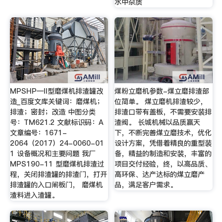
水中杂质
MPSHP—II型磨煤机排渣罐改
煤粉立磨机参数-煤立磨排渣部
造_百度文库关键词：磨煤机；
位简单。 煤立磨机排渣较少，
排渣；密封；改造 中图分类
排渣口带有盖板，不需要安装排
号：TM621.2 文献标识码：A
渣阀。 长城机械以品质赢天
文章编号：1671-
下，不断完善煤立磨技术，优化
2064（2017）24-0060-01
设计方案，凭借着精良的重型装
1 设备概况和主要问题 我厂
备，精益的制造和安装，丰富的
MPS190-11 型磨煤机排渣过
项目交付经验，终，以高品质、
程，关闭排渣罐的排渣门，打开
高环保、达产达标的煤立磨产
排渣罐的入口闸板门， 磨煤机
品，满足客户需求。
渣料进入渣罐。