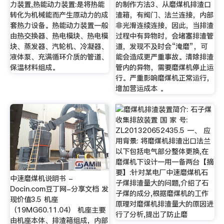
力装置,热能动力装置:是将热能
的制作方法3、从磨煤机排渣口
转化为机械能而产生原动力的成
渣箱，有阀门、法兰连接，内部
套热力设备。热能动力装置一般
非光滑连续连接，因此，当排渣
由热交换器、热电模块、热电模
过程中有异物时，会堵塞排渣管
块、蒸发器、汽轮机、冷凝器、
道，发现不及时会“淹磨”，可
液体泵、充满循环介质的管道、
能会造成更严重事故。清除排渣
保温材料组成。
管内的异物，需要磨煤机停止运
行。严重影响磨煤机正常运行，
增加营运成本 。
磨煤机排渣装置简介: 石子煤
收集排放装置 国 家 号:
ZL201320652435.5 一、 应
用背景: 将磨煤机排渣出口法兰
以下包括电气部分整体更换,在
磨煤机下设计一用一备两台【摘
要】:针对某电厂中速磨煤机石
中速磨煤机说明书 -
子煤排渣量大的问题,介绍了石
Docin.com豆丁网-分享文档 发
子煤的成分,根据磨煤机的工作
现价值3.5 机座
原理对磨煤机排渣量大的原因进
（19MG60.11.04） 机座主要
行了分析,提出了防止磨
由机座本体、排渣箱组成，内部