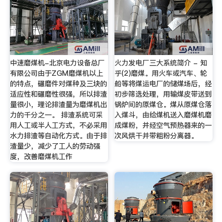
中速磨煤机-北京电力设备总厂
火力发电厂三大系统简介 - 知
有限公司由于ZGM磨煤机以上
乎(2)磨煤。用火车或汽车、轮
的特点，碾磨件对煤种及三块的
船等将煤运电厂的储煤场后，经
适应性和碾磨性很强，所以排渣
初步筛选处理，用输煤皮带送到
量很小，理论排渣量为磨煤机出
锅炉间的原煤仓。煤从原煤仓落
力的千分之一。 排渣系统可采
入煤斗，由给煤机送入磨煤机磨
用人工或半人工方式，不必采用
成煤粉，并经空气预热器来的一
水力排渣等自动化方式。由于排
次风烘干并带粗粉分离器。
渣量少，减少了工人的劳动强
度，改善磨煤机工作