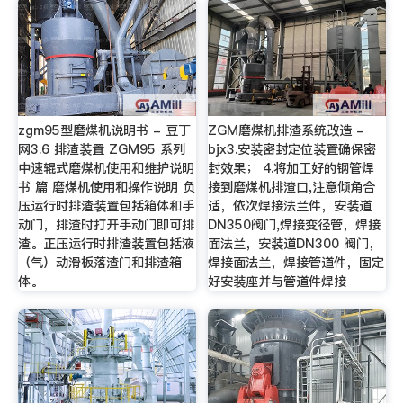
zgm95型磨煤机说明书 - 豆丁
ZGM磨煤机排渣系统改造 -
网3.6 排渣装置 ZGM95 系列
bjx3.安装密封定位装置确保密
中速辊式磨煤机使用和维护说明
封效果； 4.将加工好的钢管焊
书 篇 磨煤机使用和操作说明 负
接到磨煤机排渣口,注意倾角合
压运行时排渣装置包括箱体和手
适，依次焊接法兰件，安装道
动门，排渣时打开手动门即可排
DN350阀门,焊接变径管，焊接
渣。正压运行时排渣装置包括液
面法兰，安装道DN300 阀门，
（气）动滑板落渣门和排渣箱
焊接面法兰，焊接管道件，固定
体。
好安装座并与管道件焊接