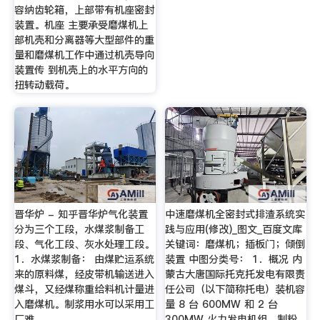
容纳齿轮箱，上部带有机座密封
装置。机座 主要承受磨煤机上
部机壳和分离器等大型部件的重
量和磨煤机工作中通过机壳导向
装置传 到机壳上的水平方向的
扭转动载荷。
晋华炉 - 知乎晋华炉气化装置
中速磨煤机全密封式排渣系统实
分为三个工段，水煤浆制备工
践与应用(修改)_图文_百度文库
段、气化工段、灰水处理工段。
关键词：磨煤机；插板门；倾倒
1．水煤浆制备： 由煤贮运系统
装置 中图分类号： 1．概况 内
来的原料煤，经皮带机输送进入
蒙古大唐国际托克托发电有限责
煤斗，又经煤称重给料机计量进
任公司（以下简称托电）装机容
入磨煤机。制浆用水可以采用工
量 8 台 600MW 和 2 台
厂难 …
300MW 火力发电机组，制粉