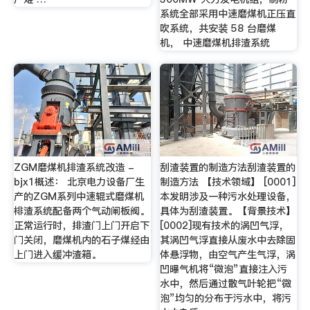
系统全部采用中速磨煤机正压直
吹系统，共安装 58 台磨煤
机， 中速磨煤机排渣系统
ZGM磨煤机排渣系统改造 -
刮渣装置的制造方法刮渣装置的
bjx1概述： 北京电力设备厂生
制造方法 【技术领域】 [0001]
产的ZGM系列中速辊式磨煤机
本发明涉及一种污水处理设备，
棑渣系统配备两个气动闸板阀。
具体为刮渣装置。【背景技术】
正常运行时，排渣门上门开启下
[0002]现有技术的涡凹气浮，
门关闭，磨煤机内的石子煤经由
其涡凹气浮直接从废水中去除固
上门进入缓冲渣箱。
体悬浮物，由空气产生气浮，涡
凹曝气机将“微泡”直接注入污
水中，然后通过散气叶轮把“微
泡”均匀的分布于污水中，将污