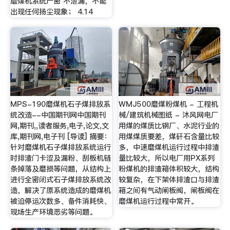
磨煤机系统严密 不泄漏，不能
出现任何扬尘现象； 4.14
MPS-190磨煤机石子煤排放系
WMJ500磨煤粉煤机 - 工程机
统改造--中国期刊网中国期刊
械/建筑机械图纸 - 沐风网电厂
网,期刊,,读者服务,电子,论文,文
用煤的煤质比钢厂、水泥行业的
库,期刊网,电子刊 [导读] 摘要：
用煤煤质要差，煤矸石含量比较
针对磨煤机石子煤排放系统运行
多，中速磨煤机运行过程中排渣
时排渣门卡涩及漏粉、刮板机链
量比较大，所以电厂用PX系列
条掉落及磨损等问题，从结构上
粉煤机的排渣箱体积较大，结构
进行全密闭式石子煤排放系统改
较复杂，在下架体排渣口与排渣
造，解决了原系统造成的磨煤机
箱之间有气动闸板阀，闸板阀在
被迫停运次数多、备件消耗快、
磨煤机运行过程中常开。
现场生产环境恶劣等问题。