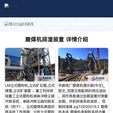
作为专业的 磨煤机排渣装置 制造厂家，我们致力于为您量身
定制高价值的粉体加工系统方案。获取厂家直销报价及技术支
持，请拨打：+8618037793862
磨煤机排渣装置 详情介绍
LM立式磨粉机,立式矿石磨,立式
丰鹤电厂磨煤机演示版(中文)_
煤磨,立式矿渣磨 - 重工科技探
图文_百度文库配用的液压油站
秘重工立式磨粉机单脉冲除尘器
，其作用是通过加载装置对弹簧
开路系统、单脉冲除尘器闭路系
加载，并和排渣系统连锁 ，控
统（烘干）、立式磨煤机典型闭
制排渣箱 pg10200016.3 磨煤
路系统工作原理，分析立式磨粉
机本体 磨煤机是制粉系统内重