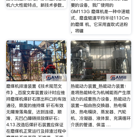
机六大性能特点，新技术参数。
要的设备，我厂使用的
GM113G 磨煤机是一种中速辊
式、磨盘辊道平均半径113Cm
的磨煤 机，它采用直吹式送粉
，将碾
磨煤机排渣装置《技术规范文
热能动力装置_热能动力装置：
件》._百度文库装置设计时应维
是将热能转化为机械能而产生原
持磨煤机煤矸石原出料口的有效
动力的成套热力设备。热能动力
通径，限度的维持煤 矸石有效
装置一般由热交换器、热电模
无障滑落角度，达到连续、顺
块、热电模块、蒸发器、汽轮
滑、无凹凸障碍排放煤矸石；
机、冷凝器、液体泵、充满循环
4.13.改造后煤矸石装置应保证
介质的管道、保温 …
在磨煤机正常运行及排渣过程中