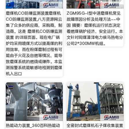
磨煤机CO防爆监测装置磨煤机
ZGM95G-I型中速磨煤机常见
CO防爆监测装置,八方资源网云
故障原因分析及处理方法--中
集了众多的供应商，采购商，制
国 摘要：磨煤机运行状态决定
造商。这是 磨煤机CO防爆监测
着燃煤锅炉经济、安全运行。本
装置 的详细页面。现在电厂锅
文针对同煤漳泽电力侯马热电分
炉均采用喷煤方式以提高煤的利
公司2*300MW机组。
用效率，而在粉煤磨制过程有可
能由于火花及自燃等情况，能导
致磨煤系统的燃烧或爆炸。本监
测报警系统能敏感地检测到磨煤
机入出口
热能动力装置_360百科热能动
全密封式磨煤机石子煤收集装置