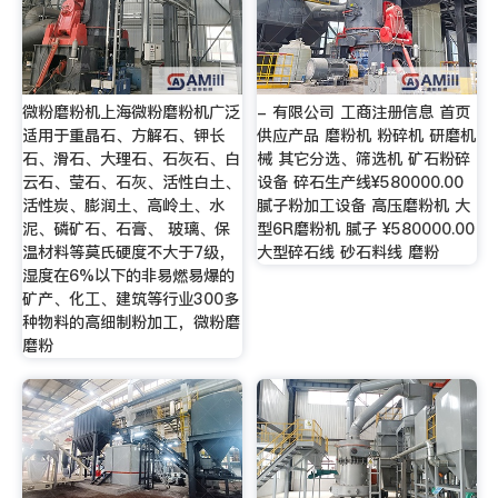
微粉磨粉机上海微粉磨粉机广泛
- 有限公司 工商注册信息 首页
适用于重晶石、方解石、钾长
供应产品 磨粉机 粉碎机 研磨机
石、滑石、大理石、石灰石、白
械 其它分选、筛选机 矿石粉碎
云石、莹石、石灰、活性白土、
设备 碎石生产线¥580000.00
活性炭、膨润土、高岭土、水
腻子粉加工设备 高压磨粉机 大
泥、磷矿石、石膏、 玻璃、保
型6R磨粉机 腻子 ¥580000.00
温材料等莫氏硬度不大于7级，
大型碎石线 砂石料线 磨粉
湿度在6%以下的非易燃易爆的
矿产、化工、建筑等行业300多
种物料的高细制粉加工，微粉磨
磨粉