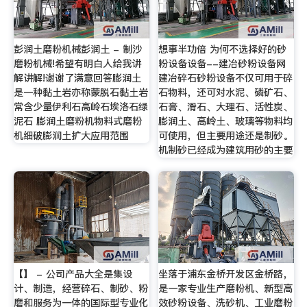
彭润土磨粉机械彭润土 - 制沙
想事半功倍 为何不选择好的砂
磨粉机械!希望有明白人给我讲
粉设备设备--建冶砂粉设备网
解讲解!谢谢了满意回答膨润土
建冶碎石砂粉设备不仅可用于碎
是一种黏土岩亦称蒙脱石黏土岩
石物料，还可对水泥、磷矿石、
常含少量伊利石高岭石埃洛石绿
石膏、滑石、大理石、活性炭、
泥石 膨润土磨粉机物料式磨粉
膨润土、高岭土、玻璃等物料均
机细破膨润土扩大应用范围
可使用，但主要用途还是制砂。
机制砂已经成为建筑用砂的主要
【】 - 公司产品大全是集设
坐落于浦东金桥开发区金桥路，
计、制造，经营碎石、制砂、粉
是一家专业生产磨粉机、新型高
磨和服务为一体的国际型专业化
效砂粉设备、洗砂机、工业磨粉