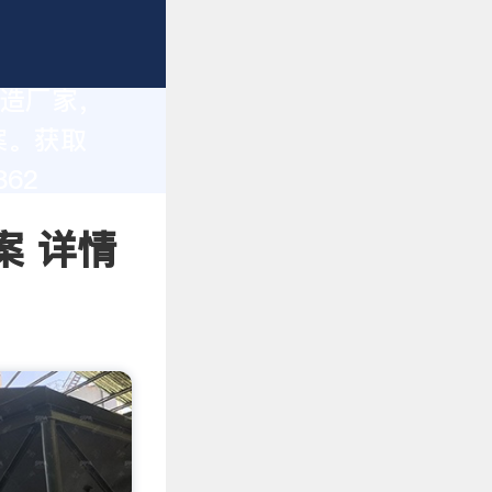
制造厂家，
案。获取
62
案 详情