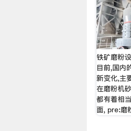
铁矿磨粉
目前,国内
新变化,主
在磨粉机
都有着相
面, pre: