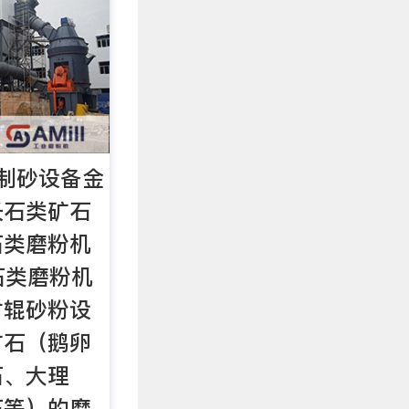
制砂设备金
长石类矿石
石类磨粉机
石类磨粉机
对辊砂粉设
矿石（鹅卵
石、大理
石等）的磨