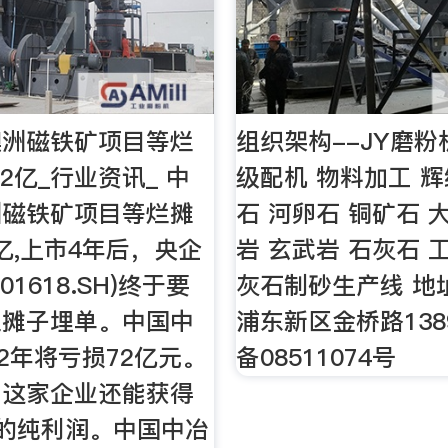
澳洲磁铁矿项目等烂
组织架构--JY磨粉
2亿_行业资讯_ 中
级配机 物料加工 辉
洲磁铁矿项目等烂摊
石 河卵石 铜矿石 
2亿,上市4年后，央企
岩 玄武岩 石灰石 
01618.SH)终于要
灰石制砂生产线 地
烂摊子埋单。中国中
浦东新区金桥路1389
12年将亏损72亿元。
备08511074号
，这家企业还能获得
亿元的纯利润。中国中冶