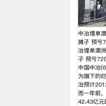
中冶埋单
摊子 预亏7
冶埋单澳
子 预亏7
中国中冶(6
为旗下的
冶预计20
而一年前
42.43