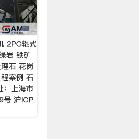
机 2PG辊式
绿岩 铁矿
大理石 花岗
工程案例 石
址：上海市
号 沪ICP