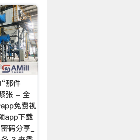
“那件
张 - 全
app免费视
频app下载
号密码分享_
备 3 来秀