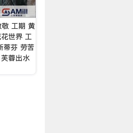
恭敬敬 工期 黄
花花世界 工
 斯蒂芬 劳苦
 芙蓉出水