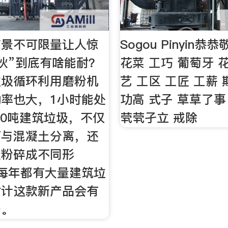
前景不可限量让人惊
Sogou Pinyin恭
伙”到底有啥能耐？
花菜 工巧 葡萄牙 
垃圾循环利用磨粉机
艺 工区 工匠 工薪
率也大，1小时能处
功高 式子 草草了事
200吨建筑垃圾，不仅
茕茕孑立 戒除
筋与混凝土分离，还
土粉碎成不同形
每年都有大量建筑垃
估计这款新产品会有
场。