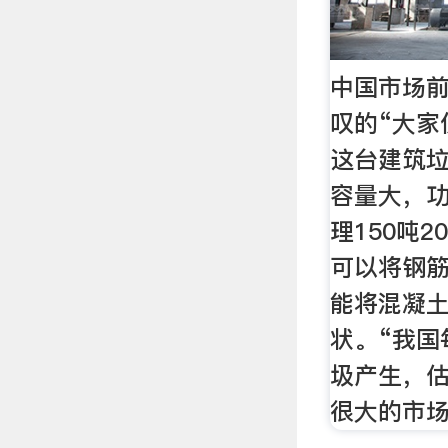
中国市场
叹的“大家
这台建筑
容量大，功
理150吨
可以将钢
能将混凝
状。“我国
圾产生，
很大的市