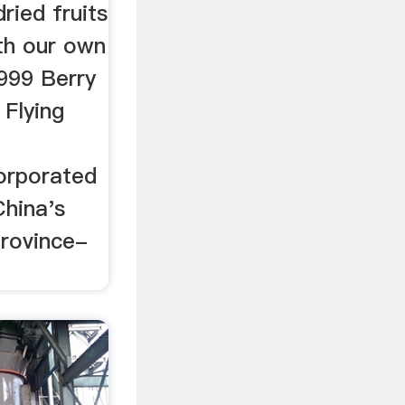
ried fruits
th our own
1999 Berry
 Flying
orporated
China's
rovince-