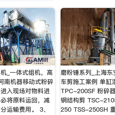
机_一体式组机，高
磨粉锤系列_上海东
河南机器移动式粉碎
车剪施工案例 单缸
接进入现场对物料进
TPC-200SF 粉碎器
不必将原料运回，减
钢结构剪 TSC-21
分运输费用。 3、
250 TSS-250SH