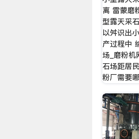
离 雷蒙磨
型露天采石
以舛识出
产过程中 
场_磨粉机
石场距居民
粉厂需要