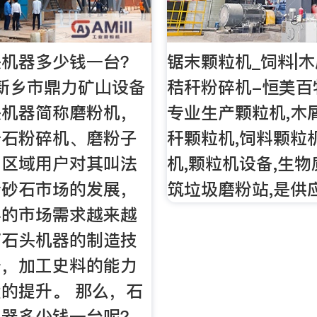
头机器多少钱一台？
锯末颗粒机_饲料|木
新乡市鼎力矿山设备
秸秆粉碎机-恒美百
头机器简称磨粉机，
专业生产颗粒机,木
岩石粉碎机、磨粉子
秆颗粒机,饲料颗粒
同区域用户对其叫法
机,颗粒机设备,生物
着砂石市场的发展，
筑垃圾磨粉站,是供
料的市场需求越来越
打石头机器的制造技
升，加工史料的能力
的提升。 那么，石
机器多少钱一台呢？