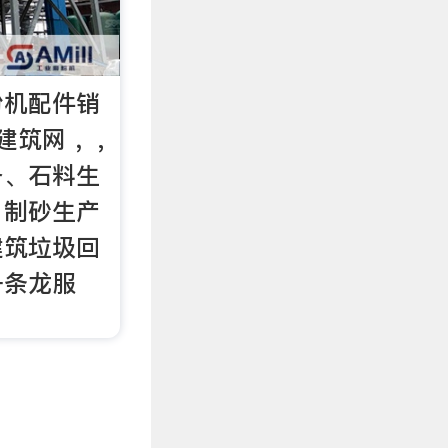
粉机配件销
筑网 ，,
备、石料生
、制砂生产
建筑垃圾回
一条龙服