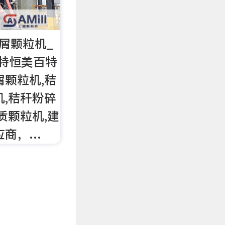
屑颗粒机_
特恒美百特
屑颗粒机,秸
机,秸秆粉碎
质颗粒机,建
应商，…