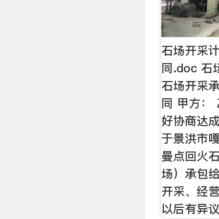
石场开采
同.doc 
石场开采承
同 甲方：
好协商达
于景洪市
曼点回火
场）承包
开采、经
以后有异