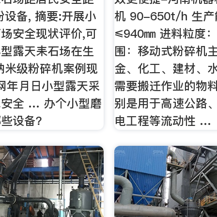
粉设备, 摘要:开展小
机 90-650t/h 
场安全现状评价,可
≤940㎜ 进料粒度
小型露天耒石场在生
围：移动式粉碎机
纳米级粉碎机案例现
金、化工、建材、
网年月日小型露天采
需要搬迁作业的物
安全 … 办个小型磨
别是用于高速公路
哪些设备？
电工程等流动性 …