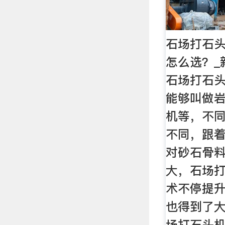
石场打石
怎么选？_
石场打石
能够叫做
机等，不
不同，跟
对砂石骨
大，石场
术不停提
也得到了大
场打石头