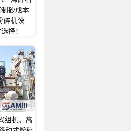
石制砂成本
粉碎机设
君选择！
式组机，高
移动式粉碎