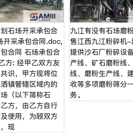
计划石场开采承包合
九江有没有石场磨
石场开采承包合同.doc,
售江西九江粉碎机-建
包合同 石场承包合
提供沙石厂粉碎设
 乙方: 经甲乙双方友
产线、矿石磨粉线
成共识，甲方现将位
线、磨粉生产线、
嘎洒镇管辖区域内的
收等多项磨粉筛分
石场（以下简称石
务。
给乙方，由乙方自行
营及使用，为顾双方
议，现