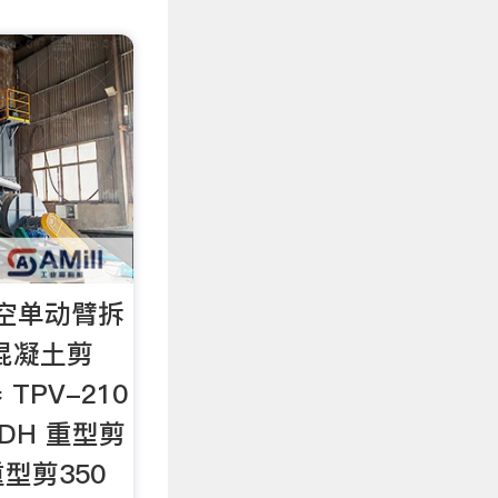
空单动臂拆
混凝土剪
 TPV-210
0DH 重型剪
 重型剪350