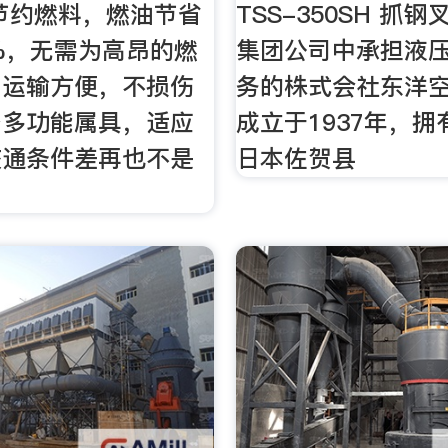
节约燃料，燃油节省
TSS-350SH 抓
%，无需为高昂的燃
集团公司中承担液
；运输方便，不损伤
务的株式会社东洋
备多功能属具，适应
成立于1937年，
交通条件差再也不是
日本佐贺县