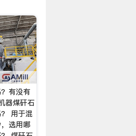
吗？有没有
机器煤矸石
？ 用于混
砂，选用哪
？ 煤矸石