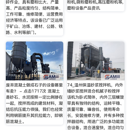
碎作业，具有磨粉比大、产量
粉机,微粉磨粉机,高压磨粉机等,
高、产品粒度均匀、结构简单、
磨粉设备产品资讯.
工作可靠、维修简便、运营费用
经济等特点。该设备已广泛运用
于矿山、冶炼、建材、公路、铁
路、水利等部门。
废弃混凝土做成石子的设备哪里
74_温州保温砂浆搅拌机，内外
有卖？ - 点击1717次 混凝土
墙砂浆搅拌混合机腻子粉搅拌
是砂石、水泥按照一定比例掺在
该机为卧式筒体，内外三层螺旋
一起，搅拌而成的建筑材料，凝
带具有独特的结构，运转平稳、
结后抗压能力很强，我们也经常
质量可靠、噪音低，使用寿命
利用钢筋提升其抗拉能力，即钢
长，安装维修方便，并有多种搅
筋混凝土。
拌器结构，用途广泛的多功能混
合设备。混合速度快，混合均匀