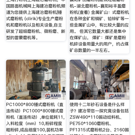
国路面机械网上海建冶磨粉机频
机-湖北磨粉机-襄阳裕丰盈磨
道为您提供上海建冶磨粉机|锤
粉机(查看) 金属矿山：式磨粉机
式磨粉机 (clirik)专业生产磨粉
在各种金矿和铜矿、铅锌矿等一
机和磨粉机以及相关设备,自主
些金属矿山中，有比较大量的应
研发了超细磨粉机、微粉磨、新
用。 但其它数量大都还是集中
型的雷蒙磨机等。
在煤矿山。 煤矿：煤矿是磨粉
机碎设备用量大的用户，约占煤
矿总数量的一半左右。
PC1000*800锤式磨粉机（直
使用十二年砂石设备是什么样
连传动）PC1000*800锤式磨
子？建冶带您一探究竟设备包括
粉机（直连传动）,单位能耗11,
ZSW490*110振动给料机、
入料粒度（mm）10,粉碎程度
PE750*1060磨粉机、
粗粉碎,成品细度100,装机功率
PF1315式磨粉机2台、2160振