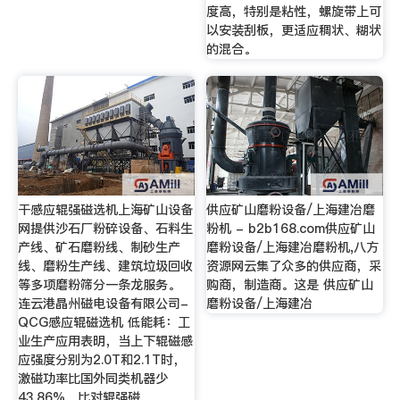
度高，特别是粘性，螺旋带上可
以安装刮板，更适应稠状、糊状
的混合。
干感应辊强磁选机上海矿山设备
供应矿山磨粉设备/上海建冶磨
网提供沙石厂粉碎设备、石料生
粉机 - b2b168.com供应矿山
产线、矿石磨粉线、制砂生产
磨粉设备/上海建冶磨粉机,八方
线、磨粉生产线、建筑垃圾回收
资源网云集了众多的供应商，采
等多项磨粉筛分一条龙服务。
购商，制造商。这是 供应矿山
连云港晶州磁电设备有限公司-
磨粉设备/上海建冶
QCG感应辊磁选机 低能耗：工
业生产应用表明，当上下辊磁感
应强度分别为2.0T和2.1T时，
激磁功率比国外同类机器少
43.86%，比对辊强磁