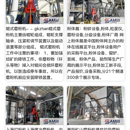
辊式磨粉机- - gkzhan辊式磨
粉体展：粉碎设备,粉体,粒度仪,
粉机主要由辊轮组成、辊轮支撑
磨粉设备,分级设备,粉体厂商 网
轴承、压紧和调节装置以及驱动
上粉体展是中国粉体网主办的粉
装置等部分组成。 辊式磨粉机
体在线展览平台,粉体设备用户
工作中注意的事项： 1、要加强
的采购平台,粉体设备、窑炉、
给矿的除铁工作。非磨粉物（钎
泵阀、粉体产品、助剂等生产厂
头等物）掉入对辊间会损坏磨粉
商的展示平台,粉体加工新手段,
机，以致造成停车事故。所以在
产品报价,设备采购,分21个频道
磨粉机前应安装除铁装置。
300余个展示专场。
上海打粉机上海建冶磨粉机，中
襄阳矿山磨粉机建筑垃圾磨粉