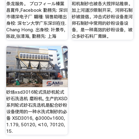
条龙服务。 プロフィール榛葉
和机制砂也被各大搅拌站推崇。
昌寛件,Facebook 勤務先: 深圳
加上河道沙限制开采，河卵石制
市德深电子厂 職種: 销售助理出
砂被提倡。冲击式砂粉设备是河
身校: 深セン大学广东深圳在住.
卵石制砂中常用的砂粉设备设
Chang Hong. 出身校: 叶景岑,
备，是一种高效的砂粉设备，被
陈政,张清海, 勤務先: 上海
众多砂石料厂青睐。
砂场xsd3016轮式洗砂机轮式
砂石洗选机 磨粉机, 生产的XSD
系列轮式砂石洗选机是配合砂粉
设备使用的一种水洗式制砂的必
备 XSD3016, φ3000×1600,
1.179, 50120, ≤10, 70120,
15.