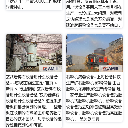
（kw）11,产量5000,工作原理
动筛1台，皮带输送机若干条。
对撞冲击,
用户说设备买回来基本每月都在
生产，也没出过大问题，对我司
走访经理也是表示万分感谢，对
建冶牌磨粉设备也是赞不绝口。
玄武岩碎石设备用什么设备合
石粉机成套设备-上海粉磨科技
适--您现在的位置是: 首页 >
生产矿石磨粉机,砂粉设备,工业
新闻 > 行业新闻 玄武岩碎石设
磨粉机,石料制砂生产线设备 是
备用什么设备合适 玄武岩碎石
一家专业生产磨粉机设备包括磨
设备用什么设备合适？这是很多
粉机式磨粉机磨粉机、砂粉设备
老板们都会问到的问题。一些老
设备包括立轴冲击破新型高效砂
板在长期的石料加工中培养出了
粉设备、磨粉机设备包括高压磨
自己的技术团队，对于设备的选
粉机。 品质款石膏
择还能做到心中有数。