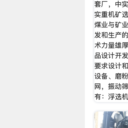
套厂，中
实重机矿
煤业与矿
发和生产的
术力量雄
品设计开
要求设计
设备、磨
网，振动
有：浮选