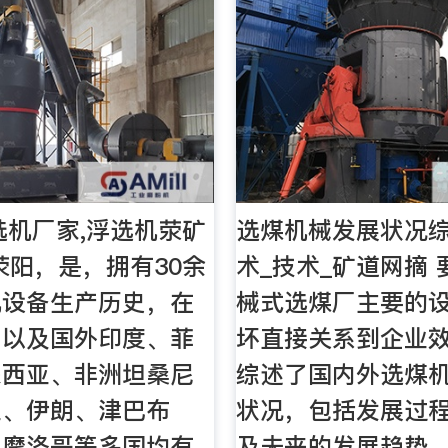
选机厂家,浮选机荥矿
选煤机械发展状况综
荥阳，是，拥有30余
术_技术_矿道网摘 
机设备生产历史，在
械式选煤厂主要的
内以及国外印度、菲
坏直接关系到企业效
来西亚、非洲坦桑尼
综述了国内外选煤
亚、伊朗、津巴布
状况，包括发展过
、摩洛哥等多国均有
及未来的发展趋势。