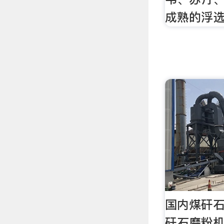
成熟的浮
国内煤矸
矸石磨粉