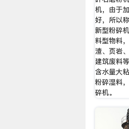
机，由于
好，所以
新型粉碎
料型物料
渣、页岩
建筑废料
含水量大
粉碎湿料
碎机。