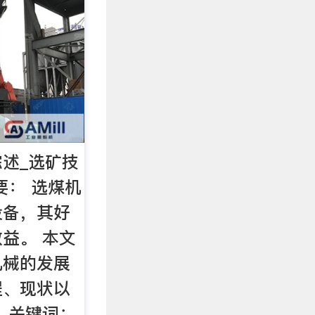
述_选矿技
要： 选煤机
设备，其好
益。 本文
机械的发展
程、现状以
 关键词：