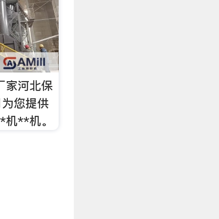
厂家河北保
司为您提供
**机**机。