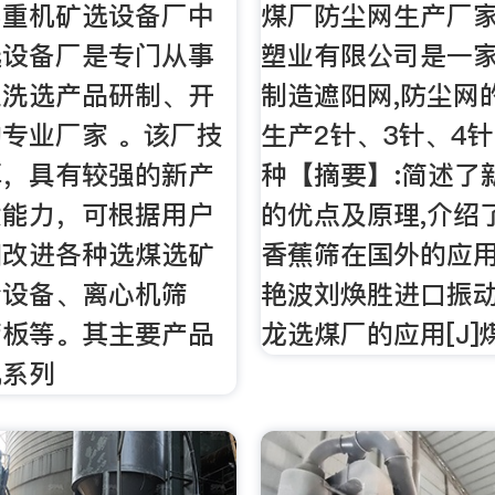
实重机矿选设备厂中
煤厂防尘网生产厂
选设备厂是专门从事
塑业有限公司是一
业洗选产品研制、开
制造遮阳网,防尘网
专业厂家 。该厂技
生产2针、3针、4
厚，具有较强的新产
种【摘要】:简述了
发能力，可根据用户
的优点及原理,介绍
和改进各种选煤选矿
香蕉筛在国外的应用
粉设备、离心机筛
艳波刘焕胜进口振
筛板等。其主要产品
龙选煤厂的应用[J]
机系列