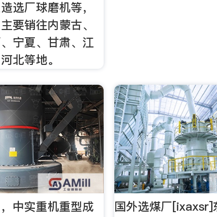
改造选厂球磨机等，
，主要销往内蒙古、
西、宁夏、甘肃、江
、河北等地。
司，中实重机重型成
国外选煤厂[ixaxs