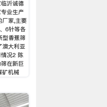
家临沂诚德
家专业生产
的厂家,主要
针、6针等各
新型香蕉筛
了澳大利亚
情况2 陈
动筛在新巨
煤矿机械