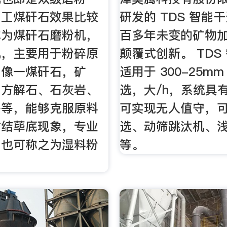
加工煤矸石效果比较
研发的 TDS 智能
称为煤矸石磨粉机，
百多年未变的矿物
机，主要用于粉碎原
颠覆式创新。 TDS
，像一煤矸石，矿
适用于 300-25m
、方解石、石灰岩、
选，大/h，系统具
等等，能够克服原料
可实现无人值守，
粘结荜底现象，专业
选、动筛跳汰机、
，也可称之为湿料粉
等。