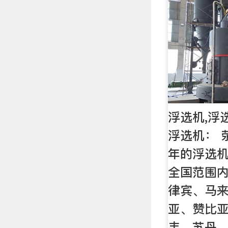
浮选机,浮
浮选机： 
年的浮选
全国范围
律宾、马
亚、赞比
韦、苏丹