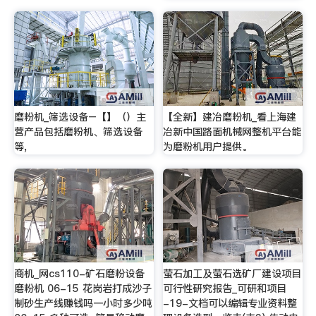
磨粉机_筛选设备–【】（）主
【全新】建冶磨粉机_看上海建
营产品包括磨粉机、筛选设备
冶新中国路面机械网整机平台能
等,
为磨粉机用户提供。
商机_网cs110-矿石磨粉设备
萤石加工及萤石选矿厂建设项目
磨粉机 06-15 花岗岩打成沙子
可行性研究报告_可研和项目
制砂生产线赚钱吗一小时多少吨
-19-文档可以编辑专业资料整