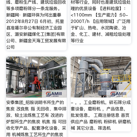
线、磨粉生产线、建筑垃圾回收
材等行业，同时也是建筑垃圾处
等多项磨粉筛分一条龙服务。
理的优质设备 【进料粒度】：
新疆网· 新疆环保为何出重拳
<1100mm 【生产能力】:50-
2012年8月27日 6月初，托里
2000T/h 【应用领域】:广泛用
县准噶尔非公有制经济工业园
于矿山、热电、水泥陶瓷、冶
区、潞安新疆煤化工(集团)有限
金、化工、建材、减租垃圾处理
公司、新疆金天海工贸发展有限
等行业
公司
安泰集团_招股说明书所生产的
- ，，工业磨粉机，碎石筛分成
焦炭 改良焦 指 无回收、集中排
套设备，磨粉机 ，产品信息，
放、较土法炼焦工艺有 改进的
批发信息。 工商注册信息 首页
炉型所生产的焦炭 机焦 指 可回
供应产品 磨粉机 粉碎机 研磨机
收化学产品、配套净化设备、采
械 其它分选、筛选机
用 机械炼焦工艺所生产的焦炭