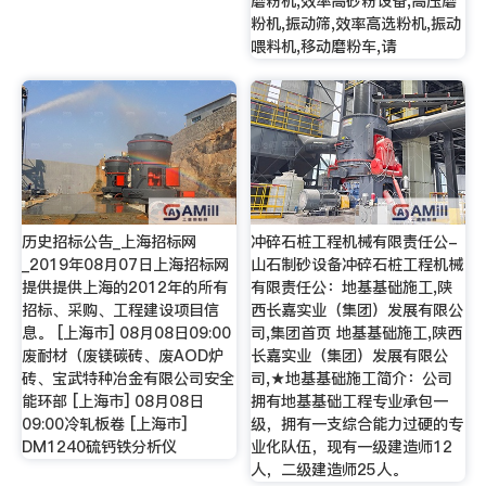
磨粉机,效率高砂粉设备,高压磨
粉机,振动筛,效率高选粉机,振动
喂料机,移动磨粉车,请
历史招标公告_上海招标网
冲碎石桩工程机械有限责任公-
_2019年08月07日上海招标网
山石制砂设备冲碎石桩工程机械
提供提供上海的2012年的所有
有限责任公：地基基础施工,陕
招标、采购、工程建设项目信
西长嘉实业（集团）发展有限公
息。 [上海市] 08月08日09:00
司,集团首页 地基基础施工,陕西
废耐材（废镁碳砖、废AOD炉
长嘉实业（集团）发展有限公
砖、宝武特种冶金有限公司安全
司,★地基基础施工简介：公司
能环部 [上海市] 08月08日
拥有地基基础工程专业承包一
09:00冷轧板卷 [上海市]
级，拥有一支综合能力过硬的专
DM1240硫钙铁分析仪
业化队伍，现有一级建造师12
人，二级建造师25人。