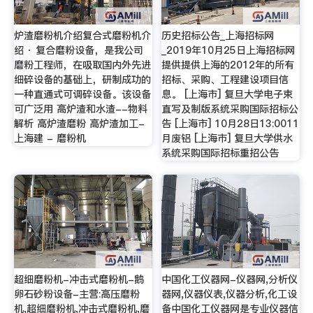
炉渣磨粉机介绍复合式磨粉机介
历史招标公告_上海招标网
绍 · 复合磨粉设备，是我公司
_2019年10月25日上海招标网
磨粉工程师，在吸取国内外先进
提供提供上海的2012年的所有
细碎设备的基础上，研制成功的
招标、采购、工程建设项目信
一种直通式可调碎设备。该设备
息。 [上海市] 复旦大学电子束
可广泛用 高炉渣和水渣--物料
直写及制版系统采购国际招标公
解析 高炉渣磨粉 高炉渣加工-
告 [上海市] 10月28日13:0011
上海建 - 磨粉机
月废铝 [上海市] 复旦大学供水
系统采购国际招标重招公告
超细磨粉机-冲击式磨粉机-鹅
中国化工仪器网-仪器网,分析仪
卵石砂粉设备-主营:高压磨粉
器网,仪器仪表,仪器分析,化工设
机,超细磨粉机,冲击式磨粉机,磨
备中国化工仪器网是专业仪器信