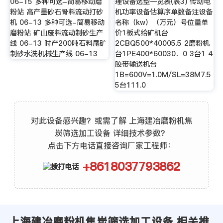
06-15 多种可选-简易移动磨
理设备选型一览表(表3) 传动电
粉站 高产量砂石骨料流动打砂
机功率设备估算序单数备注设备
机 06-13 多种可选-简易移动
名称（kw）（万元）号位量单
磨粉站 矿山废料流动制砂生产
价1板式给矿机台
线 06-13 时产200吨石料尾矿
2CBQ500*40005.5 2磨粉机
制砂水洗机械生产线 06-13
台1PE400*60030．0 3台1 4
胶带输送机台
1B=600V=1.0M/SL=38M7.5
5台111.0
对此设备感兴趣？或需了解 上海建冶磨粉机焦
炭筛选加工设备 详细技术参数？
点击下方电话直接咨询厂家工程师：
+8618037793862
上海建冶磨粉机焦炭筛选加工设备 相关推