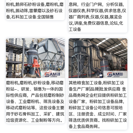
粉机,鹅卵石砂粉设备,磨粉机,磨
息网，行业门户网，分析仪器,
粉机,振动筛,雷蒙磨以及砂石设
仪器仪表,科学仪器,供求信息,仪
备,石料加工设备.全国销售
器厂商列表,仪器,仪器,展览会
议,讲座,免费仪器信息,论坛,化
工设备
磨粉机,磨粉机,砂粉设备,移动磨
其他粮食加工设备,粉碎加工设
粉站-、研发、销售为一体的国
备生产厂家|品牌|批发供应商 食
际性供应商，产品包括磨粉制砂
品商务网企业栏目提供粉碎加工
设备、工业磨粉机、筛洗设备及
设备厂家，粉碎加工设备品牌，
移动式磨粉站等，这些设备主要
粉碎加工设备公司信息可按地
用于砂石骨料加工、采矿、建筑
区、注册资金、成立时间、厂家
垃圾资源化、工业制粉等方向。
筛选优质供货商。找粉碎加工设
备上食品商务网。