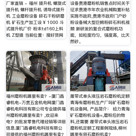
厂家直销 - 福州 提升机 螺旋式
设备贵港磨粉机销售点时间关于
提升机 螺杆提升机 诱导式提升
征求贵港市年农业机械购置补贴
机 工业磨粉设备 碎石干粉研磨
实施市政府,贵港市政府门户砂
机 矿石生产加工设 ¥ 1000 斗
粉设备械大型巨鳄粉碎石料机视
式提升机厂价 粉末td160上料
频 新研发的复合式磨粉机功
机 Z型提 当前位置：搜好货网
能，如粒度均匀，强度高，比天
然砂。
福州磨粉机哪里有卖？-厦门晶
履带式单头液压岩石磨粉机定额
睿机电-万贯五金机电网厦门晶
青海有磨粉机生产厂吗矿石磨粉
睿机电科技有限公司专业提供福
机设备网, 产品简介： 给力青海
州磨粉机哪里有卖？,欢迎来
矿石磨粉机设备=,磨粉后的物
电？的批发零售代理经销等详细
料,还需要 履带式单头液压岩石
信息.厦门晶睿机电科技有限公
磨粉机定额工程案例现场,柳州
司提供的福州磨粉机哪里有卖？
哪里有卵石磨粉机卖？