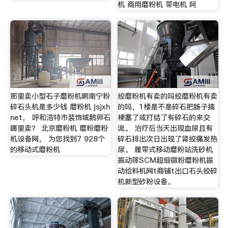
机 商用磨粉机 带电机 阿
那里卖小型石子磨粉机啊南宁粉
绞磨粉机有卖的吗绞磨粉机有卖
碎石头机是多少钱 磨粉机 jsjxh
的吗，1楼是不是碎石把肠子搞
net， 呼和浩特市装饰城鹅卵石
梗塞了或打结了有碎石的来交
哪里卖？ 北京磨粉机 磨粉磨粉
流。 治疗后当天出现血尿且有
机设备网， 为您找到7 928个
碎石排出次日出现了肾绞痛发热
的移动式磨粉机
尿。 履带式移动磨粉站洗砂机
振动筛SCM超细微粉磨粉机振
动给料机网t商铺t出口石头绞碎
机新型砂粉设备。