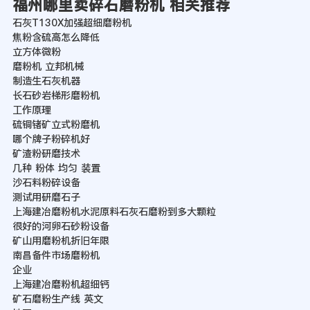
福州哪里卖碎石磨粉机 相关推荐
石灰T130X加强超细磨粉机
焦粉含硫高怎么降低
立方体微粉
磨粉机 立邦机械
制造生石灰机器
长石砂岩梯形磨粉机
工作原理
硫铜锗矿立式粉磨机
哪个牌子粉碎机好
矿渣粉研磨技术
几种 粉体 均匀 装置
沙石料粉碎设备
测试用研磨石子
上海建冶磨粉机水泥原料石灰石磨粉到多大颗粒
很好的河卵石砂粉设备
矿山用磨粉机折旧年限
南昌备件市场磨粉机
企业
上海建冶磨粉机超细钙
矿石磨粉生产线 英文