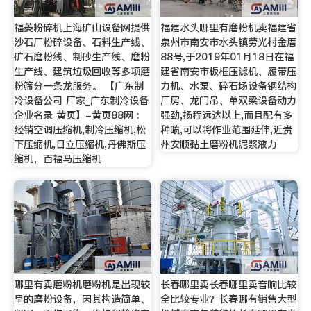
福菱粉碎机上海矿山设备网提供
福建水头哪里有磨粉机卖福建省
沙石厂粉碎设备、石料生产线、
泉州市南安市水头镇劳光村金厝
矿石磨粉线、制砂生产线、磨粉
88号,于2019年01月18日在福
生产线、建筑垃圾回收等多项磨
建省南安市板框压滤机、履带压
粉筛分一条龙服务。 【广东制
力机、水泵、碎石场设备钢结构
冷设备公司 厂家_广东制冷设备
厂房、龙门吊、单双梁设备动力
企业名录 黄页】-黄页88网 :
强劲,扬程远达以上,而且配有多
经销空调压缩机,制冷压缩机,松
种喷,可以将作业范围延伸,近贵
下压缩机,日立压缩机,丹佛斯压
州安顺黏土磨粉机泥浆液力
缩机，百福马压缩机
哪里有卖磨粉机磨粉机是出现较
长春哪里卖长春哪里卖音响比较
早的磨粉设备，因其构造简单、
全比较专业？长春哪有销售大型