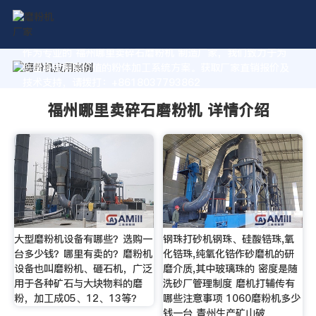
作为专业的 福州哪里卖碎石磨粉机 制造厂家，我们致力于为
您量身定制高价值的粉体加工系统方案。获取厂家直销报价及
技术支持，请拨打：+8618037793862
福州哪里卖碎石磨粉机 详情介绍
大型磨粉机设备有哪些？选购一
钢珠打砂机钢珠、硅酸锆珠,氧
台多少钱？哪里有卖的？磨粉机
化锆珠,纯氧化锆作砂磨机的研
设备也叫磨粉机、砸石机，广泛
磨介质,其中玻璃珠的 密度是随
用于各种矿石与大块物料的磨
洗砂厂管理制度 磨机打辅传有
粉，加工成05、12、13等？
哪些注意事项 1060磨粉机多少
钱一台 青州生产矿山破