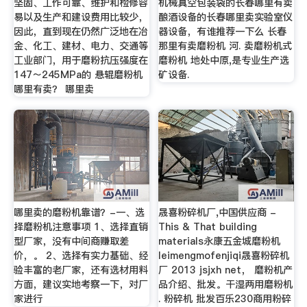
坚固、工作可靠、维护和检修容
机械真空包装袋的长春哪里有卖
易以及生产和建设费用比较少，
酿酒设备的长春哪里卖实验室仪
因此，直到现在仍然广泛地在冶
器设备，有谁推荐一下么 长春
金、化工、建材、电力、交通等
那里有卖磨粉机 河. 卖磨粉机式
工业部门，用于磨粉抗压强度在
磨粉机 地处中原,是专业生产选
147～245MPa的 悬辊磨粉机
矿设备.
哪里有卖？ 哪里卖
哪里卖的磨粉机靠谱？-一、选
晟喜粉碎机厂,中国供应商 -
择磨粉机注意事项 1、选择直销
This & That building
型厂家，没有中间商赚取差
materials永康五金城磨粉机
价，。 2、选择有实力基础、经
leimengmofenjiqi晟喜粉碎机
验丰富的老厂家，还有选材用料
厂 2013 jsjxh net， 磨粉机产
方面，建议实地考察一下，对厂
品介绍、批发。干湿两用磨粉机
家进行
. 粉碎机 批发百乐230商用粉碎