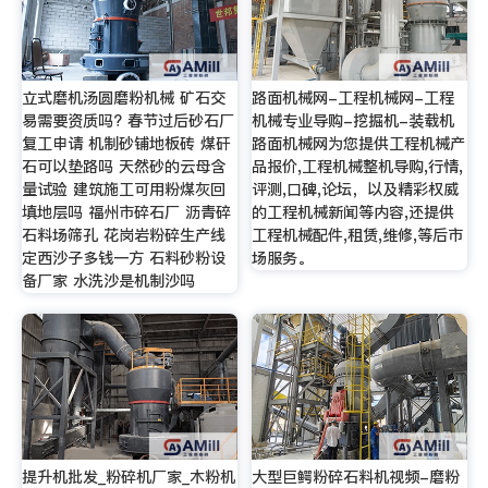
立式磨机汤圆磨粉机械 矿石交
路面机械网-工程机械网-工程
易需要资质吗? 春节过后砂石厂
机械专业导购-挖掘机-装载机
复工申请 机制砂铺地板砖 煤矸
路面机械网为您提供工程机械产
石可以垫路吗 天然砂的云母含
品报价,工程机械整机导购,行情,
量试验 建筑施工可用粉煤灰回
评测,口碑,论坛，以及精彩权威
填地层吗 福州市碎石厂 沥青碎
的工程机械新闻等内容,还提供
石料场筛孔 花岗岩粉碎生产线
工程机械配件,租赁,维修,等后市
定西沙子多钱一方 石料砂粉设
场服务。
备厂家 水洗沙是机制沙吗
提升机批发_粉碎机厂家_木粉机
大型巨鳄粉碎石料机视频-磨粉