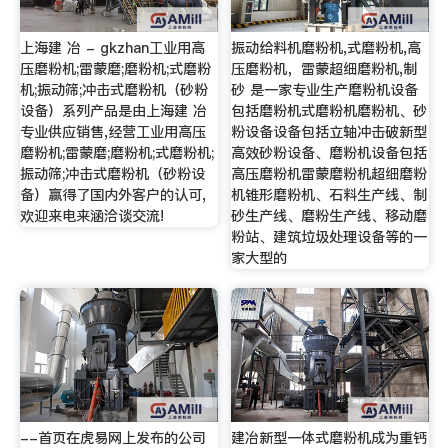
上海建 冶 - gkzhan工业用高
振动给料机磨粉机,式磨粉机,高
压磨粉机;雷蒙磨;磨粉机;式磨粉
压磨粉机，雷蒙超细磨粉机,制
机;振动筛;冲击式磨粉机（砂粉
砂 是一家专业生产磨粉机设备
设备）系列产品是由上海建 冶
包括磨粉机式磨粉机磨粉机、砂
专业供应销售,经营工业用高压
粉设备设备包括立轴冲击破新型
磨粉机;雷蒙磨;磨粉机;式磨粉机;
高效砂粉设备、磨粉机设备包括
振动筛;冲击式磨粉机（砂粉设
高压磨粉机雷蒙磨粉机超细磨粉
备）赢得了国内外客户的认可,
机锥形磨粉机、石料生产线、制
欢迎来电来涵洽谈交流!
砂生产线、磨粉生产线、移动磨
粉站、建筑垃圾处理设备等的一
家大型的
--首页在虎易网上发布的公司
建冶新型一体式磨粉机成为重钙