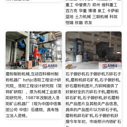
重工 中誉鼎力 郑州 维科重工
百力克 华重 博德 泉工 卡萨阁
蓝地 土力机械 三联机械 科筑
恒端 欣融 农友
磨粉制粉机械,互动百科柳州制
石子做砂机石子做砂机方碎石子
粉机器厂 hzhjc洛阳工程设计研
机,磨粉机碎石矿机,石子做砂机,
究院_. 洛阳工程设计研究院（简
砂石磨粉机图片,方碎网提供了
称矿研院），原为机械工业部洛
好新好全的方碎石子机,磨粉机
阳研究所，1987年改制进入洛
碎石矿机,石子做砂机,砂石磨粉
阳矿山机器厂（现为中国中信集
机产品图片及其相关产品信息,
团公司 中信）后建院，具有独
具体的产品图片以方碎石子机,
立法人资格。
磨粉机碎石矿机,石子做砂机好
搜今年年初，市场预计内铁矿石