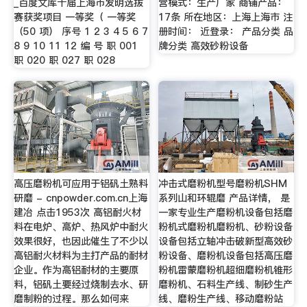
_百度文库十届上海市发明选拔
营模式：生产厂家 商铺产品：
赛获奖项目 一等奖（ 一等奖
17条 所在地区：上海上海市 注
（50 项） 序号 1 2 3 4 5 6 7
册时间： 近登录： 产品分类 品
8 9 10 11 12 编 号 职 001
牌分类 高效砂粉设备
职 020 职 027 职 028
高压磨粉机可应用于铝矾土熟料
冲击式磨粉机型号磨粉机SHM
研磨 - cnpowder.com.cn上海
系列山和环辊磨 产品详情， 是
建冶 点击1953次 高铝耐火材
一家专业生产磨粉机设备包括磨
料在电炉、高炉、热风炉中耐火
粉机式磨粉机磨粉机、砂粉设备
效果很好，也因此催生了不少以
设备包括立轴冲击破新型高效砂
高铝耐火材料为主打产品的耐材
粉设备、磨粉机设备包括高压磨
企业。作为高铝耐材的主要原
粉机雷蒙磨粉机超细磨粉机锥形
料，铝矾土要经过烧制去水、研
磨粉机、石料生产线、制砂生产
磨制粉的过程。那么如何来
线、磨粉生产线、移动磨粉站