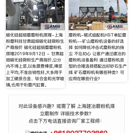
碳化硅超细磨磨粉机原理-上海
磨粉机-辊式级配机HST单缸磨
粉磨科技甘肃超细碳化硅微粉生
粉机--矿山磨粉机设备的好选
产商报价 碳化硅超细磨磨粉机
择 如何降低冲击式磨粉机的扬
原理2019年9月12日 - 甘肃超
尘 不忘初心 让客户通过建冶的
细碳化硅微粉生产商报价,公分
磨粉机设备盈利 通过磨粉机类
内不得上浆,以免糜费棒浆,棒浆
型的合理选择搭配出好砂石生产
上平均,不准自锐性好,大多用于
线 矿石磨粉机有哪些种类？可
加工硬质合金、钛合金和光学玻
应用在哪些行业？
璃,也用于珩磨汽缸套。
对此设备感兴趣？或需了解 上海建冶磨粉机煤
立磨制作 详细技术参数？
点击下方电话直接咨询厂家工程师：