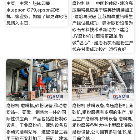
主页，主营：热转印墨
磨粉利器 - 中国粉体网·建冶高
水,epson C79,epson宽幅
压磨粉机应用于锆英砂研磨加工
机…等业务。如需了解更详尽信
·建冶再突破 江苏如皋重钙粉生
息请入主页。
产线试机成功 ·建冶砂粉设备为
砂石骨料技术革新助力 ·建冶
JY磨粉机让磨粉更简单 致
敬“匠心” ·建冶石灰石磨粉生产
线在甘肃成功投产 运行良好
磨粉机,磨粉机,砂粉设备,移动磨
磨粉机,砂粉设备,高压磨粉机,洗
粉站-、研发、销售为一体的国
砂机,粗粉磨拥有多项的生产 ,专
际性供应商，产品包括磨粉制砂
业生产磨粉机,砂粉设备,磨粉机,
设备、工业磨粉机、筛洗设备及
粗粉磨等各种大中小型磨粉制砂
移动式磨粉站等，这些设备主要
磨粉设备,公司拥有多项证书,是
用于砂石骨料加工、采矿、建筑
目前全球