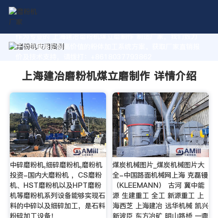
作为专业的 上海建冶磨粉机煤立磨制作 制造厂家，我们致力
于为您量身定制高价值的粉体加工系统方案。获取厂家直销报
价及技术支持，请拨打：+8618037793862
上海建冶磨粉机煤立磨制作 详情介绍
中碎磨粉机,细碎磨粉机,磨粉机
煤炭机械图片_煤炭机械图片大
投资-国内大磨粉机 ，CS磨粉
全-中国路面机械网上海 克磊镘
机、HST磨粉机以及HPT磨粉
（KLEEMANN） 古河 冀中能
机等磨粉机系列设备能够实现石
源 生建重工 全工 新源重工 上
料的中碎以及细碎加工，是石料
海西芝 上海建冶 远华机械 凯兴
粉碎加工设备！
新波臣 东方冶矿 明山路桥 一鼎