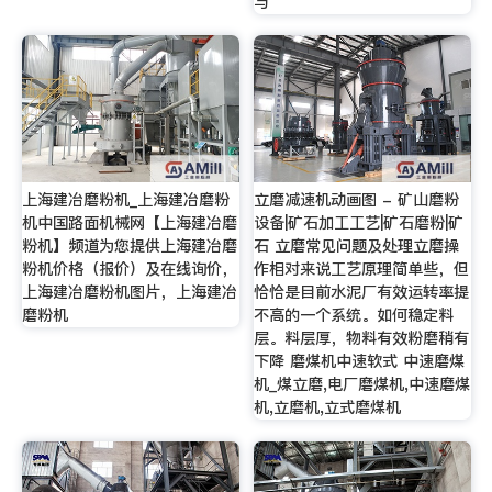
与
上海建冶磨粉机_上海建冶磨粉
立磨减速机动画图 - 矿山磨粉
机中国路面机械网【上海建冶磨
设备|矿石加工工艺|矿石磨粉|矿
粉机】频道为您提供上海建冶磨
石 立磨常见问题及处理立磨操
粉机价格（报价）及在线询价，
作相对来说工艺原理简单些，但
上海建冶磨粉机图片，上海建冶
恰恰是目前水泥厂有效运转率提
磨粉机
不高的一个系统。如何稳定料
层。料层厚，物料有效粉磨稍有
下降 磨煤机中速软式 中速磨煤
机_煤立磨,电厂磨煤机,中速磨煤
机,立磨机,立式磨煤机