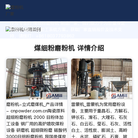
作为专业的 煤细粉磨粉机 制造厂家，我们致力于为您量身定
制高价值的粉体加工系统方案。获取厂家直销报价及技术支
持，请拨打：+8618037793862
煤细粉磨粉机 详情介绍
磨粉机-立式磨煤机_产品详情
雷蒙机_雷蒙机为常用磨粉设
- cnpowder.com.cn陶瓷原料
备，主要用于重晶石、方解石、
超细粉磨粉机 2000 目粉体加
钾长石、滑石、大理石、石灰
工设备 钢厂用的高炉喷吹煤粉
石、白云石、莹石、石灰、活性
设备 研磨机 超细微粉磨 碳酸钙
白土、活性炭、膨润土、高岭
3000目细粉磨粉机 我国是煤炭
土、水泥、磷矿石、石膏、玻