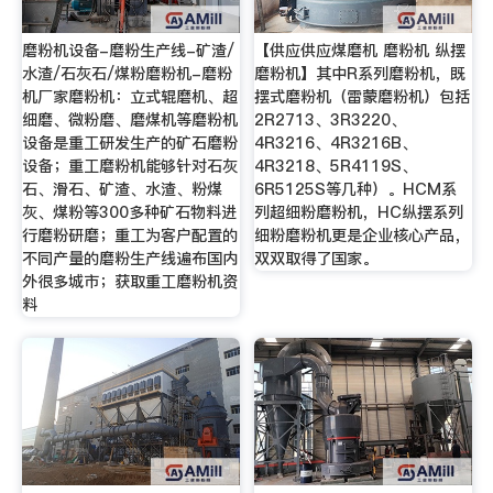
磨粉机设备-磨粉生产线-矿渣/
【供应供应煤磨机 磨粉机 纵摆
水渣/石灰石/煤粉磨粉机-磨粉
磨粉机】其中R系列磨粉机，既
机厂家磨粉机：立式辊磨机、超
摆式磨粉机（雷蒙磨粉机）包括
细磨、微粉磨、磨煤机等磨粉机
2R2713、3R3220、
设备是重工研发生产的矿石磨粉
4R3216、4R3216B、
设备；重工磨粉机能够针对石灰
4R3218、5R4119S、
石、滑石、矿渣、水渣、粉煤
6R5125S等几种）。HCM系
灰、煤粉等300多种矿石物料进
列超细粉磨粉机，HC纵摆系列
行磨粉研磨；重工为客户配置的
细粉磨粉机更是企业核心产品，
不同产量的磨粉生产线遍布国内
双双取得了国家。
外很多城市；获取重工磨粉机资
料