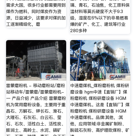
需求大国，很多行业都需要用到
璃、青石，石油焦，化工原料保
煤作为燃料，同时煤炭作为资
温材料等莫氏硬度不大于9.3
源，日益减少，这要求对煤的加
级，湿度在6%以下的非易燃易
工逐渐精细化，磨
爆的矿产、化工、建筑等行业
280多种
雷蒙磨粉机 - 移动磨粉站/磨粉
中速磨煤机_煤粉磨粉机 煤粉研
站移动车/雷蒙磨/雷蒙磨粉机-
磨设备 hgm中速【直销厂】煤
一 产品介绍 产品介绍 雷蒙磨粉
粉磨粉机 煤粉研磨设备 HGM
机为常用磨粉设备，主要用于重
中速磨煤机。这是【直销厂】煤
晶石、方解石、钾长石、滑石、
粉磨粉机 煤粉研磨设备 HGM
大理石、石灰石、白云石、莹
中速磨煤机。品牌:其他，:其
石、石灰、活性白土、活性炭、
他，应用领域:非金属矿制粉、
膨润土、高岭土、水泥、磷矿
脱硫石灰粉、高炉喷吹煤粉、矿