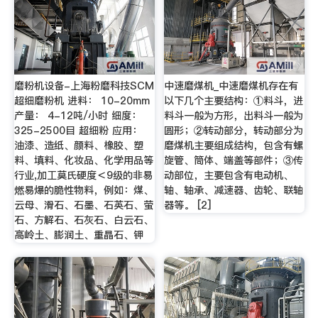
磨粉机设备-上海粉磨科技SCM
中速磨煤机_中速磨煤机存在有
超细磨粉机 进料： 10-20mm
以下几个主要结构：①料斗，进
产量： 4-12吨/小时 细度：
料斗一般为方形，出料斗一般为
325-2500目 超细粉 应用：
圆形；②转动部分，转动部分为
油漆、造纸、颜料、橡胶、塑
磨煤机主要组成结构，包含有螺
料、填料、化妆品、化学用品等
旋管、筒体、端盖等部件；③传
行业,加工莫氏硬度＜9级的非易
动部位，主要包含有电动机、
燃易爆的脆性物料，例如：煤、
轴、轴承、减速器、齿轮、联轴
云母、滑石、石墨、石英石、萤
器等。 [2]
石、方解石、石灰石、白云石、
高岭土、膨润土、重晶石、钾