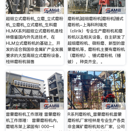
超细立式磨粉机_立磨_立式磨粉
磨粉机|超细磨粉机|磨粉机|锤式
机_立磨机_立式磨机_生料磨
磨粉机-上海科利瑞克
HLMX系列超细立式磨粉机是桂
（clirik）专业生产磨粉机和磨
林借鉴国内外先进技术，在
粉机以及相关设备，自主研发了
HLM立式磨粉机的基础上，开
超细磨粉机、微粉磨、新型的雷
发的适合我国非金属矿产业发展
蒙磨机等。磨粉机主要有磨粉机
要求的大型高细立式磨粉设备。
（磨粉机）、锤式磨粉机（锤
桂林磨粉机销售
破），种类齐全，。
雷蒙磨粉机工作原理 雷蒙磨粉
R系列磨粉机_雷蒙磨粉机雷蒙
机工作原理： 雷蒙磨粉机内，
磨粉机厂家桂林是专业生产各类
磨辊吊架上紧固有l 000一l
非金属矿磨粉机知名厂家，公司