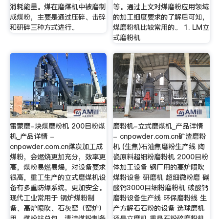
消耗能量。煤在磨煤机中被磨制
等。通过上文对煤磨粉应用领域
成煤粉，主要是通过压碎、击碎
的加工细度要求的了解后可知，
和研碎三种方式进行。
煤磨粉机比较常用的。 1. LM立
式磨粉机
雷蒙磨-块煤磨粉机 200目粉煤
磨粉机-立式磨煤机_产品详情
机_产品详情 -
- cnpowder.com.cn矿渣磨粉
cnpowder.com.cn煤炭加工成
机 (生焦)石油焦磨粉生产线 陶
煤粉，会燃烧更加充分，效率更
瓷原料超细粉磨粉机 2000目粉
高，煤粉易燃易爆，对设备要求
体加工设备 钢厂用的高炉喷吹
很高，重工生产的立式磨煤机设
煤粉设备 研磨机 超细微粉磨 碳
备有多重防爆系统，更加安全。
酸钙3000目细粉磨粉机 碳酸钙
现代工业常用于 锅炉煤粉制
磨粉设备生产线 环保磨粉线 生
备、高炉喷吹、石灰窑（窑炉）
产方解石石粉的设备 选球磨机
用、煤粉站总包、清洁煤粉制备
还是立磨机 重晶石粉碎磨粉机