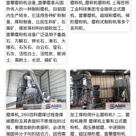
雷蒙磨粉机设备_雷蒙磨是从国
磨粉机_磨粉机磨粉机 上海世邦
外传入的一种制粉磨机，目前国
工业科技集团专业提供立式磨
内生产较多。它适用各种矿粉制
机，雷蒙磨机，超细粉磨机，梯
备、煤粉制备，比如生料矿、石
形磨粉机，磨粉式制粉机等多个
膏矿、煤炭等材料的细粉加工。
系列和。
雷蒙磨粉机设备广泛适用于重晶
石、方解石、钾长石、滑石、大
理石、石灰石、白云石、莹石、
石灰、活性白土、活性炭、膨润
土、高岭土、水泥、磷矿石
磨煤机_360百科磨煤过程是煤
加工煤粉用什么磨粉机？二、磨
被磨粉及其表面积不断增加的过
粉机推荐 磨煤机主要有立式磨
程。要增加新的表面积，必须克
粉机、高压悬辊磨、中速微粉
服固体分子间的结合力，因而需
磨、超压梯形磨、雷蒙磨粉机