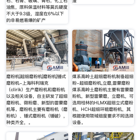
石、石膏、玻璃、青石，化工石
渣
油焦，原料保温材料等莫氏硬度
不大于9.3级，湿度在6%以下
的非易燃易爆的矿产
磨粉机|超细磨粉机|磨粉机|锤式
煤系高岭土超细磨粉机制备超细
磨粉机-上海科利瑞克
粉-超细磨粉机,立磨,雷蒙磨粉
（clirik）生产磨粉机和磨粉机
煤系高岭土磨粉机主要有雷蒙磨
以及相关设备，自主研发了超细
粉机，新型雷蒙磨，立磨机，可
磨粉机、微粉磨、新型的雷蒙磨
选用桂林的HLMX超细立式磨粉
机等。磨粉机主要有磨粉机（磨
机、HCH超细环辊磨粉机，其
粉机）、锤式磨粉机（锤破），
根据使用领域细度要求不同选择
种类齐全，。
设备。