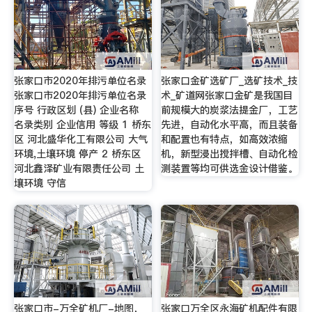
张家口市2020年排污单位名录
张家口金矿选矿厂_选矿技术_技
张家口市2020年排污单位名录
术_矿道网张家口金矿是我国目
序号 行政区划 (县) 企业名称
前规模大的炭浆法提金厂，工艺
名录类别 企业信用 等级 1 桥东
先进，自动化水平高，而且装备
区 河北盛华化工有限公司 大气
和配置也有特点，如高效浓缩
环境,土壤环境 停产 2 桥东区
机，新型浸出搅拌槽、自动化检
河北鑫泽矿业有限责任公司 土
测装置等均可供选金设计借鉴。
壤环境 守信
张家口市-万全矿机厂-地图，
张家口万全区永海矿机配件有限