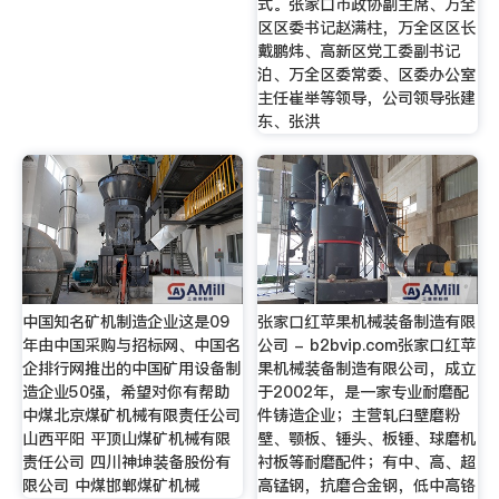
式。张家口市政协副主席、万全
区区委书记赵满柱，万全区区长
戴鹏炜、高新区党工委副书记
泊、万全区委常委、区委办公室
主任崔举等领导，公司领导张建
东、张洪
中国知名矿机制造企业这是09
张家口红苹果机械装备制造有限
年由中国采购与招标网、中国名
公司 - b2bvip.com张家口红苹
企排行网推出的中国矿用设备制
果机械装备制造有限公司，成立
造企业50强，希望对你有帮助
于2002年，是一家专业耐磨配
中煤北京煤矿机械有限责任公司
件铸造企业；主营轧臼壁磨粉
山西平阳 平顶山煤矿机械有限
壁、颚板、锤头、板锤、球磨机
责任公司 四川神坤装备股份有
衬板等耐磨配件；有中、高、超
限公司 中煤邯郸煤矿机械
高锰钢，抗磨合金钢，低中高铬