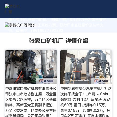
作为专业的 张家口矿机厂 制造厂家，我们致力于为您量身定
制高价值的粉体加工系统方案。获取厂家直销报价及技术支
持，请拨打：+8618037793862
张家口矿机厂 详情介绍
中煤张家口煤矿机械有限责任公
中国到底有多少汽车主机厂？这
司张家口市政协副主席、万全区
次终于找全了！_产能 - Sohu
区委书记赵满柱，万全区区长戴
张家口 吉利 12万 沃尔沃 发动
鹏炜、高新区党工委副书记泊、
机60万 福田 搅拌车0.15万，
万全区委常委、区委办公室主任
泵车0.15万，起重机0.2万，环
崔举等领导，公司领导张建东、
卫车2万 石家庄 正定中博汽车