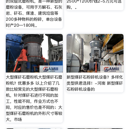
的双级式磨粉机，是一种新型的
2500*1200价钱2-5万元可选
磨粉设备，可用于方解石、石灰
购，。
岩、矸石、煤渣、建筑垃圾等
200多种物料的粉碎，单台设备
时产20—180吨。
大型煤矸石磨粉机大型煤矸石磨
新型煤矸石粉碎机设备？多样化
粉机？优惠多多 以上介绍了几
类型供君选择！-河南 新型煤矸
款比较常见的大型煤矸石磨粉
石粉碎机设备的
机，针对煤矸石进行不同的加
工，性能不同，作业方式也不
同，对应的售价也是不同的；大
型煤矸石磨粉机的外形尺寸等较
大，市场