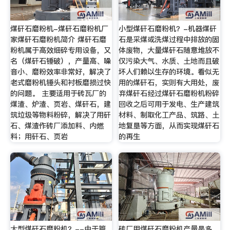
煤矸石磨粉机-煤矸石磨粉机厂
小型煤矸石磨粉机？-机器煤矸
家煤矸石磨粉机简介 煤矸石磨
石是采煤或洗煤过程中排放的固
粉机属于高效细碎专用设备，又
体废物，大量煤矸石随意堆放不
名（煤矸石锤破），产量高、噪
仅污染大气、水质、土地而且破
音小、磨粉效率非常好，解决了
坏人们赖以生存的环境。看似无
老式磨粉机锤头和衬板磨损过快
用的煤矸石，实则有大用处，废
的问题。 主要适用于砖瓦厂的
弃煤矸石经过煤矸石磨粉机粉碎
煤渣、炉渣、页岩、煤矸石，建
回收之后可用于发电、生产建筑
筑垃圾等物料粉碎，解决了用矸
材料、制取化工产品、筑路、土
石、煤渣作砖厂添加料、内燃
地复垦等方面，从而实现煤矸石
料；用矸石、页岩
的再生
大型煤矸石磨粉机？--由于篇
砖厂用煤矸石磨粉机产量是多