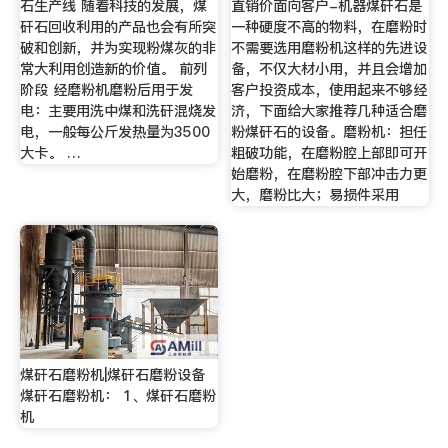
石生产线 随着科技的发展，煤
直销价面向客户-机器煤矸石是
矸石回收利用的产品也会有所突
一种硬度不高的物料，在磨粉时
破和创新，并为实现粉煤灰的非
不需要选用磨粉机这样的先进设
常大利用创造新的价值。 前列
备，不仅大材小用，并且会增加
阶段 经磨粉机磨粉后用于发
客户投资成本，使用起来不够经
电：主要用洗中煤和洗矸混烧发
济，下面给大家推荐几种适合磨
电，一般每公斤发热量为3500
粉煤矸石的设备。磨粉机：担任
大卡。 …
粗破功能，在磨粉腔上部即可开
始磨粉，在磨粉腔下部冲击力更
大，磨粉比大；易损件采用
煤矸石磨粉机|煤矸石磨粉设备
煤矸石磨粉机： 1、煤矸石磨粉
机