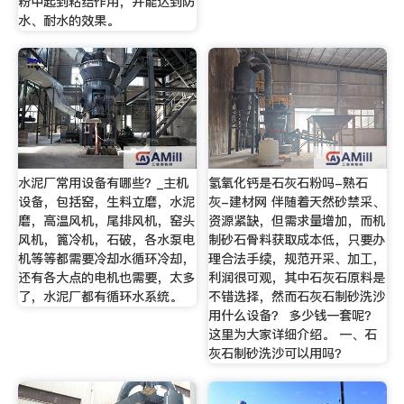
粉中起到粘结作用，并能达到防
水、耐水的效果。
水泥厂常用设备有哪些？_主机
氢氧化钙是石灰石粉吗-熟石
设备，包括窑，生料立磨，水泥
灰-建材网 伴随着天然砂禁采、
磨，高温风机，尾排风机，窑头
资源紧缺，但需求量增加，而机
风机，篦冷机，石破，各水泵电
制砂石骨料获取成本低，只要办
机等等都需要冷却水循环冷却，
理合法手续，规范开采、加工，
还有各大点的电机也需要，太多
利润很可观，其中石灰石原料是
了，水泥厂都有循环水系统。
不错选择，然而石灰石制砂洗沙
用什么设备？ 多少钱一套呢？
这里为大家详细介绍。 一、石
灰石制砂洗沙可以用吗？