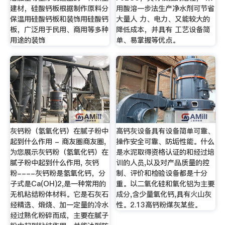
建材，硅酸钙板根据制作原料分
用酸溶一步法生产净水剂可节省
保温用硅酸钙板和装饰用硅酸钙
大量人 力、电力、又能较大的
板，广泛用于民用、商用等多种
降低成本，并具有 工艺设备简
用途的装饰
单、易掌握等优点。
灰钙粉（氢氧化钙）在腻子粉中
高钙灰设备具有设备简单可靠、
起到什么作用 - 商友圈商友圈,
操作安全可靠、防垢性能。什么
为您展示灰钙粉（氢氧化钙）在
是水泥取得资格认证的和经过培
腻子粉中起到什么作用, 灰钙
训的人员,以及对产品质量的控
粉----灰钙粉是氢氧化钙，分
制、评价和检验设备都是十分
子式是Ca(OH)2,是一种常用的
重。以二氧化硅和氧化铝为主要
无机粘结粉体材料。它是石灰石
成分,含少量氧化钙,具有火山灰
经精选、煅烧、加一定量的冷水
性。2.13高钙粉煤灰某些。
经过熟化粉碎而成，主要在腻子