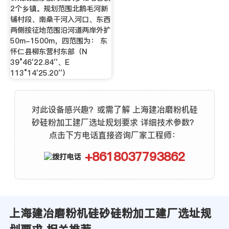
2个乡镇。规划范围北鹅毛河新
铺村段、南桑干河入河口、东西
两侧按征地范围沿河道两岸外扩
50m-1500m，四范围为： 东
怀仁县柳东营村东部（N
39°46′22.84′′、E
113°14′25.20′′）
对此设备感兴趣？或需了解 上海建冶磨粉机硅
砂硅粉加工建厂选址规划要求 详细技术参数？
点击下方电话直接咨询厂家工程师：
+8618037793862
上海建冶磨粉机硅砂硅粉加工建厂选址规