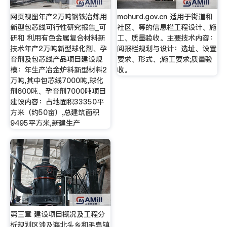
网页视图年产2万吨钢铁冶炼用
mohurd.gov.cn 适用于街道和
新型包芯线可行性研究报告_可
社区、等的信息栏工程设计、施
研和 利用有色金属复合材料新
工、质量验收。主要技术内容：
技术年产2万吨新型球化剂、孕
阅报栏规划与设计：选址、设置
育剂及包芯线产品项目建设规
要求、形式、;施工要求;质量验
模：年生产冶金炉料新型材料2
收。
万吨,其中包芯线7000吨,球化
剂600吨、孕育剂7000吨项目
建设内容：占地面积33350平
方米（约50亩）,总建筑面积
9495平方米,新建生产
第三章 建设项目概况及工程分
析规划区涉及海北头乡和毛皂镇