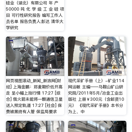
硅业（湖北）有限公司 年 产
50000 吨 化 学 级 工 业 硅 项
目 可行性研究报告 编写工作人
员名单 报告负责人:彭达 清华大
学研究
网页视图滚动_新闻_新浪网[财
现代采矿手册（上）-矿业114
经] 上海金鹏：郑麦期价低开高
网运敏 主编——马鞍山矿山研
走 呈小幅上涨行情 17:27 [综
究院/2011年5月/冶金工业出
合] 俄火箭未能将一颗通信卫星
版社 上册￥300元（含邮资10
送入预定轨道 17:27 [社会] 保
元） 《现代采矿手册》本书分
费被黑终有人管 保监局要求
为上、中