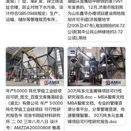
美观；厂址、尾矿库、排土场选
凝固从金属硅中除铁的是1991
址合理，防止对地下水污染，设
年发表的，12月,济南市规划局
计符合GB50988规定；生产、
为山东鑫华办理项目建设用地规
运输、储存等管理规范有序。
划许可手续(济规管地字
[2005]247号),规划用地约8.72
公顷(其中公共山林绿地约3.72
公顷),用地
年产50000 吨化学级工业硅项
30万吨多元金属镍项目可行性
目可研_图文_百度文库雅高硅业
研究报告.doc - MBA智库文档
（湖北）有限公司 年产 50000
MBA智库文档，专业的管理资
吨化学级工业硅项目 可行性研
源分享平台。分享管理资源，传
究报告书 沧浪书院硅材料研究
递管理智慧。 30万吨多元金属
所 二 00 三年八月八日 设计
镍项目可行性研究报告.doc
号：AMZDA20030808 雅高