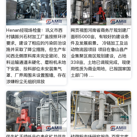
Henan经现场检查：巩义市西
网页视图河南省商务厅规划建厂
村镇振兴石材加工厂虽按照环评
面积5000亩，有较好的建设条
要求，建设了相应的污染防治设
件及发展前景。 冷链加工及运
施并采取了降尘措施，但生产车
动物流园项目 项目在鲁山县产
间西北侧原料库未完全密闭、投
业集聚区南区规划建设，占地
料运输通道未硬化、磨粉机未地
338亩，土地已调规完成，现使
下安装、投料部位未安装集气
用性质为商业用地，已报国家国
罩、厂界周围未设置围墙，存在
土部门待 …
涉嫌粉尘无组织排放
伴生矿手续低品位表化矿共伴生
硅微粉市场研究报告_百度文库