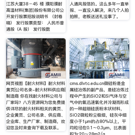
江苏大厦38－45 楼 濮阳濮耐
人通风报信的。这么多年一直举
高温材料(集团)股份有限公司公
报、一直没人解决，来几个人拍
开发行股票招股说明书 （封卷
拍照，老板送送礼没事了。
稿） 发行股票类型： 人民币普
通股（A 股） 发行股数
网页视图【耐火材料】耐火材料
cms.dlvtc.edu.cn微硅粉是金
黄页|公司名录-耐火材料供应商|
属硅冶炼的副产品，是硅冶炼过
制造商 你在找耐火材料公司与
程中产生的SiO2和Si气体与空
厂家吗？八方资源网为您免费提
气中的氧迅速氧化并冷凝而形成
供详尽的耐火材料相关的黄页、
的一种超细硅质粉末状材料，
企业黄页、公司名录、供应商、
SiO2微粒粉尘极细，硅灰中细
企业库、生产厂家、制造商，欢
度小于1μm的占80%以上，平
迎您及时来查询下载及联系。
均粒径在0.1～0.3μm，比表面
积为:20～28m2/g。