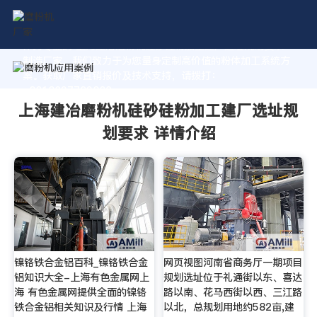
作为专业的 上海建冶磨粉机硅砂硅粉加工建厂选址规划要求
制造厂家，我们致力于为您量身定制高价值的粉体加工系统方
案。获取厂家直销报价及技术支持，请拨打：
+8618037793862
上海建冶磨粉机硅砂硅粉加工建厂选址规
划要求 详情介绍
镍铬铁合金铝百科_镍铬铁合金
网页视图河南省商务厅一期项目
铝知识大全-上海有色金属网上
规划选址位于礼通街以东、喜达
海 有色金属网提供全面的镍铬
路以南、花马西街以西、三江路
铁合金铝相关知识及行情 上海
以北，总规划用地约582亩,建