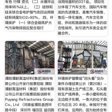
有色 行情 资讯 （二）水循环运
设用地面积约331亩。 项目充
用率95%以上。 （三）硅铁和
分体现了汽车文化、国际汽车物
硅系铁合金电炉烟气收回运用微
流的先进理念，是集汽车销售、
硅粉纯度SiO2>92%。 四、环
售后一体化服务、汽车文化体
境保护 （一）铁合金熔炼炉大
验、休闲和旅游娱乐为一体的综
气污染物排放应契合现行
合性场所，拟引进汽车类企业开
展合作。
濮阳濮耐高温材料(集团)股份有
环境保护督察组“回头看”交办
限公司公开发行股票招股 濮阳
案件办理结果公示（第20批）-
濮耐高温材料（集团）股份有限
现有混凝土生产线三条，石头磨
公司公开发行股票招股说明书
粉生产线两条，一条小磨粉机在
Puyang Refractories Group
北边院子东侧，一条大的位于我
Co., Ltd （河南省濮阳县西环
们马庄北 20 米处。举报对于他
路中段） 深圳市 福田区 益田路
们来说，没用的，因为始终会有