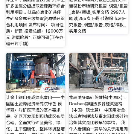
矿多金属分级提取资源循环综合
硅微粉市场研究报告_调查/报告
利用项目 .. 低品位表化矿共伴
_表格/模板_实用文档 2997人
生矿多金属分级提取资源循环综
阅读|255次下载 硅微粉市场研
合利用项目 发布时间： 项目性
究报告_调查/报告_表格/模板_
质：新建 投资总额：12000万
实用文档
元 进展阶段：正编可研(正在办
理环评手续)
让金山银山变成绿水青山——中
物理法多晶硅英雄榜(中国区) -
国国土资源经济研究院绿色 侯
Douban物理法多晶硅英雄榜
华丽：对矿区环境的基本要求
（中国：院士篇） 中国用冶金
是，矿区开发规划和功能区布局
法或者物理法从事太阳能级硅的
合理，全面实行矿区美化、绿
冶炼其实是比较早的事情。 我
化、主干道硬化，整体环境整洁
个人看到的一篇早的关于用定向