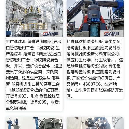
生产落煤斗 落煤管 球磨机进出
给煤机防磨陶瓷衬板 氧化铝耐
口管防磨用二合一橡胶陶瓷 生
磨陶瓷衬板 刚玉耐磨陶瓷衬板
产落煤斗 落煤管 球磨机进出口
淄博赢驰陶瓷新材料有限公司，
管防磨用二合一橡胶陶瓷复合
供应化工化学，化工设备，，这
板，开采、选矿设备配件，这里
是给煤机防磨陶瓷衬板 氧化铝
云集了众多的供应商，采购商，
耐磨陶瓷衬板 刚玉耐磨陶瓷衬
制造商。这是生产落煤斗 落煤
板 厂家低价供应详细页面。产
管 球磨机进出口管防磨用二合
品编号：4608766，生产地
一橡胶陶瓷复合板的详细页面。
址：山东省淄博市张店经济开发
订货号:005，别名:陶瓷橡胶复
区，
合耐磨衬板，货号:005，材质:
氧化铝陶瓷