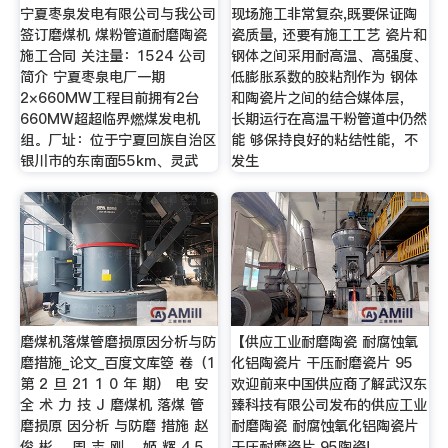
宁夏枣泉发电有限公司与我公司
现场施工非常复杂,既要保证陶
签订磨煤机 煤粉管道耐磨陶瓷
瓷质量, 还要有施工工艺 瓷片和
施工合同 关注量：1524 公司
钢体之间采用耐高温、高强度、
简介 宁夏枣泉电厂一期
低膨胀系数的胶粘剂作为 钢体
2×660MW工程目前拥有2台
和陶瓷片之间的结合媒体层，
660MW超超临界燃煤发电机
长期运行在高温干粉管道中仍然
组。厂址：位于宁夏回族自治区
能 够保持良好的粘结性能，不
银川市的东南面55km、灵武
发生
磨煤机落煤管磨损原因分析与防
【供应工业耐磨陶瓷 耐腐蚀氧
磨措施_论文_百度文库箜 卷（1
化铝陶瓷片 干压耐磨瓷片 95
第 2 旦 21 1 0 年 期） 电 安
欢迎前来中国供应商了解武汉东
全 术 力 技 J 磨煤机 落煤 管
臻科技有限公司发布的供应工业
磨损原 因分析 与防磨 措施 赵
耐磨陶瓷 耐腐蚀氧化铝陶瓷片
俊 彬 ，周 志 刚 ，姬 辉 4 5
干压耐磨瓷片 95陶瓷!