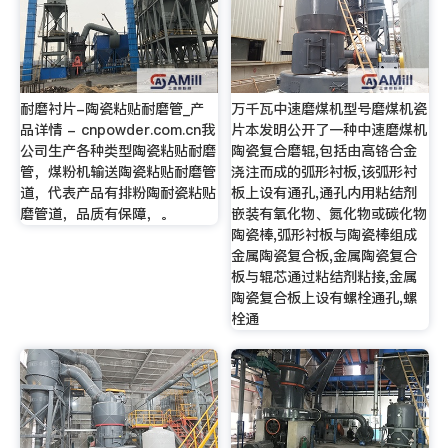
耐磨衬片-陶瓷粘贴耐磨管_产
万千瓦中速磨煤机型号磨煤机瓷
品详情 - cnpowder.com.cn我
片本发明公开了一种中速磨煤机
公司生产各种类型陶瓷粘贴耐磨
陶瓷复合磨辊,包括由高铬合金
管，煤粉机输送陶瓷粘贴耐磨管
浇注而成的弧形衬板,该弧形衬
道，代表产品有排粉陶耐瓷粘贴
板上设有通孔,通孔内用粘结剂
磨管道，品质有保障，。
嵌装有氧化物、氮化物或碳化物
陶瓷棒,弧形衬板与陶瓷棒组成
金属陶瓷复合板,金属陶瓷复合
板与辊芯通过粘结剂粘接,金属
陶瓷复合板上设有螺栓通孔,螺
栓通