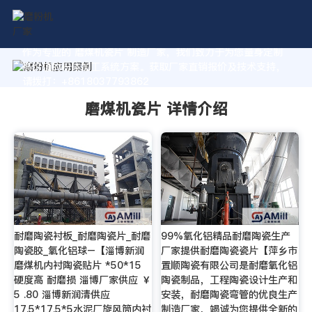
作为专业的 磨煤机瓷片 制造厂家，我们致力于为您量身定制
高价值的粉体加工系统方案。获取厂家直销报价及技术支持，
请拨打：+8618037793862
磨煤机瓷片 详情介绍
耐磨陶瓷衬板_耐磨陶瓷片_耐磨
99%氧化铝精品耐磨陶瓷生产
陶瓷胶_氧化铝球–【淄博新润
厂家提供耐磨陶瓷瓷片【萍乡市
磨煤机内衬陶瓷贴片 *50*15
置顺陶瓷有限公司是耐磨氧化铝
硬度高 耐磨损 淄博厂家供应 ￥
陶瓷制品，工程陶瓷设计生产和
5 .80 淄博新润清供应
安装，耐磨陶瓷弯管的优良生产
17.5*17.5*5水泥厂旋风筒内衬
制造厂家，竭诚为您提供全新的