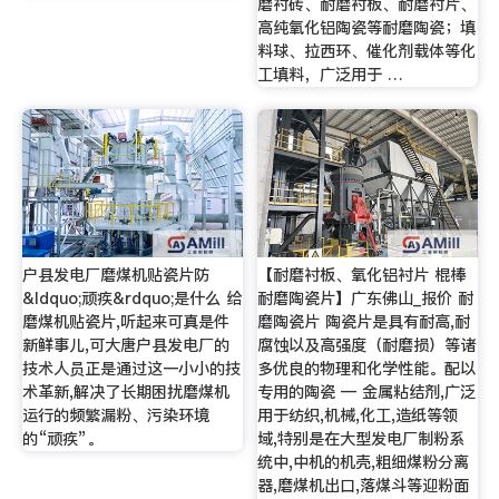
磨衬砖、耐磨衬板、耐磨衬片、
高纯氧化铝陶瓷等耐磨陶瓷；填
料球、拉西环、催化剂载体等化
工填料，广泛用于 …
户县发电厂磨煤机贴瓷片防
【耐磨衬板、氧化铝衬片 棍棒
&ldquo;顽疾&rdquo;是什么 给
耐磨陶瓷片】广东佛山_报价 耐
磨煤机贴瓷片,听起来可真是件
磨陶瓷片 陶瓷片是具有耐高,耐
新鲜事儿,可大唐户县发电厂的
腐蚀以及高强度（耐磨损）等诸
技术人员正是通过这一小小的技
多优良的物理和化学性能。配以
术革新,解决了长期困扰磨煤机
专用的陶瓷 — 金属粘结剂,广泛
运行的频繁漏粉、污染环境
用于纺织,机械,化工,造纸等领
的“顽疾”。
域,特别是在大型发电厂制粉系
统中,中机的机壳,粗细煤粉分离
器,磨煤机出口,落煤斗等迎粉面