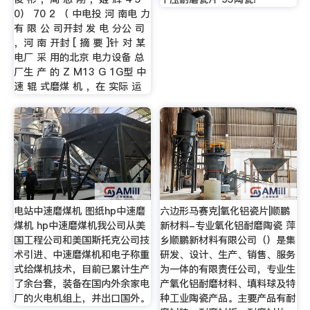
0） 70 2 （ 中电投 河 南电 力
有 限 公 司开封 发 电 分公 司
，河 南 开封 [ 摘 要 ]针 对 某
电厂 采 用的北京 电力设备 总
厂生 产 的 Z M13 G 1G型 中
速 辊 式磨煤 机 ，在 实际 运
电站中速磨煤机 图纸hp中速磨
六边形马赛克|氧化铝瓷片|顺鹏
煤机 hp中速磨煤机我公司从美
新材料-专业氧化铝耐磨陶瓷 萍
国工程公司和美国斯托克公司技
乡顺鹏新材料有限公司（）是集
术引进、中速磨煤机和电子称重
研发、设计、生产、销售、服务
式给煤机技术，目前已累计生产
为一体的有限责任公司，专业生
了余台套，装备在国内外余家电
产氧化铝耐磨材料、填料球及特
厂的火电机组上，并出口国外。
种工业陶瓷产品。主要产品有耐