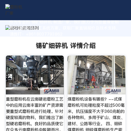
作为专业的 锡矿细碎机 制造厂家，我们致力于为您量身定制
高价值的粉体加工系统方案。获取厂家直销报价及技术支持，
请拨打：+8618037793862
锡矿细碎机 详情介绍
重型磨粉机在云南硬岩磨粉工艺
煤磨粉机设备有哪些？--式煤
中的应用云南丰富的矿产资源需
磨粉机可处理粒度不超过500毫
要重型式磨粉机进行处理。针对
米，抗压强度不大于360兆帕的
硬度较高的物料，我们推出了新
各种物料，多用于矿山、煤炭、
型硬岩磨粉机，良好的品质使它
建材、公路等行业。 四、细碎
在众多云南磨粉机中脱颖而出。
煤磨粉机 细碎煤磨粉机生产能