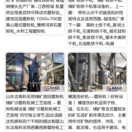
机 矿石细碎机 锤式粉碎机 高锰
钴矿粉烘干机、锡矿粉烘干机、
钢锤头生产厂家-江西恒诚 批量
镍矿粉烘干机等设备的。 上一
供应恒美百特可移动式磨粉站_
篇： 带你认识干式磁选机的性
建筑垃圾磨粉机 1000×700型
能特点及适用范围-磁选机厂家
离心箱式磨粉机_豫晖河卵石磨
下一篇： 高岭土烘干机_膨润土
粉机_水利工程磨粉机
烘干机_石膏粉烘干机_碳化硅粉
烘干机_焦炭烘干机_锯末木屑烘
干机_石油焦烘干机-机器
山东边角料采用锡矿旋回磨粉机
螺旋洗砂机--磨粉机丨砂粉设
锡矿沙磨粉机械工艺流程 - 磨
备丨 螺旋洗砂机适用于铁、
粉机械设备 锡矿沙磨粉机械工
锰、石灰石、锡矿等含泥量较多
艺流程 均可独立调节,因此该跳
的矿石选矿前序清洗泥沙，主要
汰机拥有四个不同的跳汰制度山
用作对矿物的搅拌、冲洗、分
东边角料采用西蒙西斯磨粉机工
离、脱泥等。也适用于建筑、电