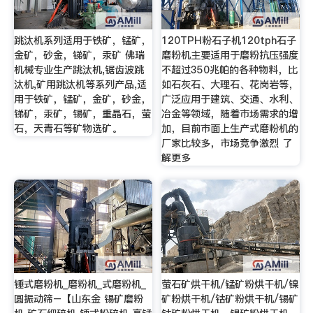
跳汰机系列适用于铁矿，锰矿，
120TPH粉石子机120tph石子
金矿，砂金，锑矿，汞矿 佛瑞
磨粉机主要适用于磨粉抗压强度
机械专业生产跳汰机,锯齿波跳
不超过350兆帕的各种物料，比
汰机,矿用跳汰机等系列产品,适
如石灰石、大理石、花岗岩等，
用于铁矿，锰矿，金矿，砂金，
广泛应用于建筑、交通、水利、
锑矿，汞矿，锡矿，重晶石，萤
冶金等领域，随着市场需求的增
石，天青石等矿物选矿。
加，目前市面上生产式磨粉机的
厂家比较多，市场竞争激烈 了
解更多
锤式磨粉机_磨粉机_式磨粉机_
萤石矿烘干机/锰矿粉烘干机/镍
圆振动筛–【山东金 锡矿磨粉
矿粉烘干机/钴矿粉烘干机/锡矿