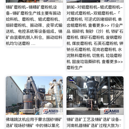
锡矿磨粉机-锡精矿磨粉机设
新闻-对辊磨粉机-辊式磨粉机-
备-锡矿磨粉生产线主要有振动
对辊式磨粉机-双辊磨粉机-「
给料机、磨粉机、辊式磨粉机、
式磨粉机 可逆式防堵细碎机 单
细碎磨粉机、振动筛、皮带式输
齿辊磨粉机 查看更多>> 行业产
送机、电控系统等设备组成。锡
品 细碎机 制砂（沙）机 铁矿石
矿由装载机倒入料仓，振动给料
磨粉机 煤矸石磨粉机 废钢磨粉
机均匀送磨粉 …
机 煤炭磨粉机 石英石磨粉机 钾
钠长石磨粉机 花岗岩磨粉机 水
泥熟料磨粉机 切焦机 垃圾磨粉
机 固废垃圾撕碎机 查看更多>>
磨粉生产
佛瑞跳汰机应用于蒙古国砂锡矿
锡矿选矿工艺及锡矿选矿设备-
选矿现场砂锡矿 中的锡以氧化
河南机器锡矿选矿过程大致为：