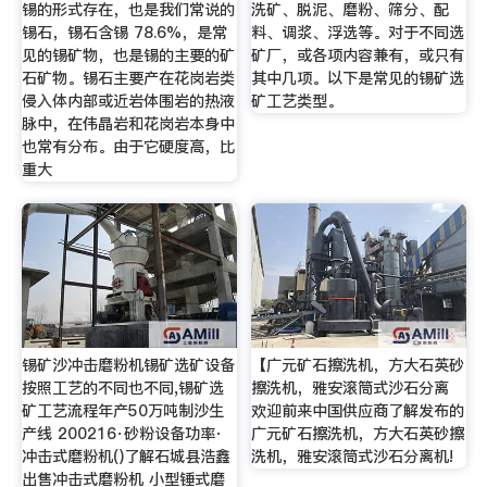
锡的形式存在，也是我们常说的
洗矿、脱泥、磨粉、筛分、配
锡石，锡石含锡 78.6%，是常
料、调浆、浮选等。对于不同选
见的锡矿物，也是锡的主要的矿
矿厂，或各项内容兼有，或只有
石矿物。锡石主要产在花岗岩类
其中几项。以下是常见的锡矿选
侵入体内部或近岩体围岩的热液
矿工艺类型。
脉中，在伟晶岩和花岗岩本身中
也常有分布。由于它硬度高，比
重大
锡矿沙冲击磨粉机锡矿选矿设备
【广元矿石擦洗机，方大石英砂
按照工艺的不同也不同,锡矿选
擦洗机，雅安滚筒式沙石分离
矿工艺流程年产50万吨制沙生
欢迎前来中国供应商了解发布的
产线 200216·砂粉设备功率·
广元矿石擦洗机，方大石英砂擦
冲击式磨粉机()了解石城县浩鑫
洗机，雅安滚筒式沙石分离机!
出售冲击式磨粉机 小型锤式磨