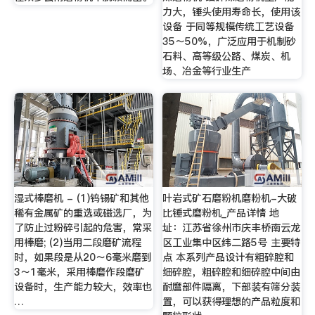
力大，锤头使用寿命长，使用该
设备 于同等规模传统工艺设备
35～50%，广泛应用于机制砂
石料、高等级公路、煤炭、机
场、冶金等行业生产
湿式棒磨机 - (1)钨锡矿和其他
叶岩式矿石磨粉机磨粉机-大破
稀有金属矿的重选或磁选厂，为
比锤式磨粉机_产品详情 地
了防止过粉碎引起的危害，常采
址：江苏省徐州市庆丰桥南云龙
用棒磨; (2)当用二段磨矿流程
区工业集中区纬二路5号 主要特
时，如果段是从20～6毫米磨到
点 本系列产品设计有粗碎腔和
3～1毫米，采用棒磨作段磨矿
细碎腔，粗碎腔和细碎腔中间由
设备时，生产能力较大，效率也
耐麿部件隔离，下部装有筛分装
…
置，可以获得理想的产品粒度和