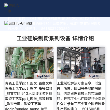
作为专业的 工业硅块制粉系列设备 制造厂家，我们致力于为
您量身定制高价值的粉体加工系统方案。获取厂家直销报价及
技术支持，请拨打：+8618037793862
工业硅块制粉系列设备 详情介绍
陶瓷工艺学ppt_图文_百度文库
工业制粉解决方案当今，以宜
陶瓷工艺学ppt_理学_高等教育
兴、淄博、佛山等基地的陶制
_教育专区 513人阅读|8次下载
品，仍然占据着较大的市场份
陶瓷工艺学ppt_理学_高等教育
额。世邦工业也在陶瓷行业探索
_教育专区。陶瓷工艺学
许久并参与了不少客户陶板制备
docin/sundae_meng 单元一
生产线的建立。 2016年6月，