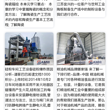
陶瓷描绘 本单元学习要点： 本
江苏宜兴的一位客户与世邦工业
章的学习中掌握陶瓷的概念和分
陶板制备生产线中的制粉设备与
类方法； 了解陶瓷生产工艺技
我们进行合作。
术的内容和陶瓷生产基本工艺流
程; 了解陶瓷
硅粉车间工艺设备硅粉爆炸原因
粮油机械品牌哪家强 来了解一
分析-道客巴巴阅读文档1000
下排行吧-品牌-中国 粮油机械
积分-上传时间:2014年10月2
是专门对各种粮油食品进行深加
日车间地面未采用不发火地面因
工、包装、计量的设备，它是我
碰撞而产生火花,硅粉加工的每
们粮油机械工业中重要的组成部
台设备未安装静电接地设施,管
分；因为粮油机械的使用能大大
道法兰与法兰、法兰与阀门未进
的帮助我们提高生产效率。那么
行防静电跨接产生静电火花,磨
对于粮油机械产品的选择，哪些