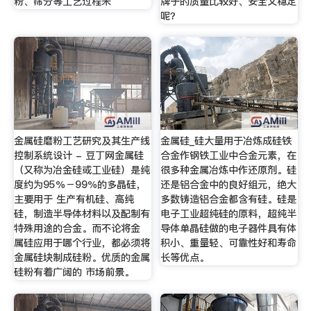
粉、筛分等工艺过程未
牌子的质量比较好、安全又稳定
呢？
金属硅磨粉工艺研究及其生产线
金属硅_硅大量用于冶炼成硅铁
控制系统设计 - 豆丁网金属硅
合金作钢铁工业中合金元素，在
（又称为冶金硅或工业硅）是纯
很多种金属冶炼中作还原剂。硅
度约为95％－99％的多晶硅，
还是铝合金中的良好组元，绝大
主要用于 生产有机硅、高纯
多数铸造铝合金都含有硅。硅是
硅，制造半导体材料以及配制有
电子工业超纯硅的原料，超纯半
特殊用途的合金。而不论将金
导体单晶硅做的电子器件具有体
属硅应用于哪个行业，都必须将
积小、重量轻、可靠性好和寿命
金属硅块制成硅粉。优质的金属
长等优点。
硅粉有着广阔的 市场前景。