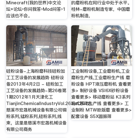
Minecraft(我的世界)中文论
的磨粉机在同行业中处于水平。
坛»论坛›你问我答›Mod问答›1
桂林-磨粉机制造专家，中国磨
应该也不会。
粉机制造，
硅粉设备-上海粉磨科技硅粉加
工业制粉设备,工业磨粉机,工业
工工艺设备的发展趋势 硅粉设
磨粉生产线,工业磨粉生产线 磨
备2013年4月2日 - 硅粉加工
粉设备 HPT液压磨粉机 查看更
工艺设备的发展趋势-第26卷第
多> 制砂设备 VSI6X砂粉设备
1期2012年1月天津化工
查看更多> 移动磨粉站 K3系列
TianjinChemicalIndustryVol.26Jan.2012。
轮式移动生产线 查看更多> 工
慈溪市宏晟机械设备有限公司铜
业制粉 MTW欧版磨 查看更多>
粉系列,锰粉系列,硅粉系列,线
配套设备 S5X圆振筛
束，这里是慈溪市宏晟机械设备
有限公司商务