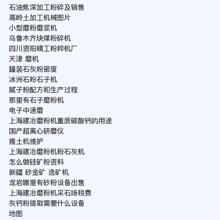
石油焦深加工粉碎及销售
高岭土加工机械图片
小型磨粉磨浆机
乌鲁木齐块煤粉碎机
四川资阳精工粉粹机厂
天津 磨机
罐装石灰粉密度
冰洲石粉石子机
腻子粉配方和生产过程
那里有石子磨粉机
电子中速磨
上海建冶磨粉机重质碳酸钙的用途
国产超离心研磨仪
推土机维护
上海建冶磨粉机粉石灰机
怎么做硅矿粉资料
新疆 砂金矿 选矿机
龙岩哪里有砂粉设备出售
上海建冶磨粉机采石场税费
灰钙粉提取需要什么设备
地图