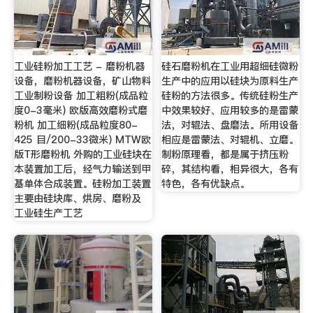
工业硅粉加工工艺 - 磨粉机器
硅石磨粉机在工业用超细硅微粉
设备，磨粉机器设备，矿山物料
生产中的应用以硅块为原料生产
工业制粉设备 加工粗粉(成品粒
硅粉的方法很多。传统硅粉生产
度0-3毫米) 欧版高效磨粉式磨
中效果较好、应用较多的是雷蒙
粉机 加工细粉(成品粒度80-
法，对辊法、盘磨法。所用设备
425 目/200-33微米) MTW欧
相应是雷蒙法、对辊机、立磨。
版T形磨粉机 外购的工业硅块在
制粉原理看，都是属于挤压粉
本装置加工后，经气力输送到甲
碎，其结构看，相异很大，各有
基单体合成装置。硅粉加工装置
特色，各有优缺点。
主要由硅块库、烘房、磨粉及
工业硅生产工艺